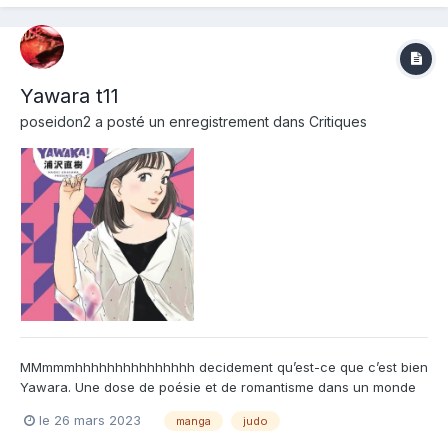
père de Yawara !...
Yawara t11
poseidon2
a posté un enregistrement dans
Critiques
MMmmmhhhhhhhhhhhhhhh decidement qu’est-ce que c’est bien
Yawara. Une dose de poésie et de romantisme dans un monde
de brut. Avec la fin de Saotome, Yawara est mon petit moment
le 26 mars 2023
manga
judo
de romance. Et encore plus dans ce tome 11. Avec l’arrivée des
championnats du monde, Urasawa joue avec merveille la ca...