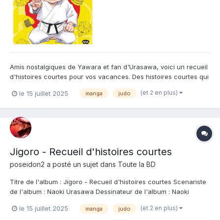
Amis nostalgiques de Yawara et fan d'Urasawa, voici un recueil
d'histoires courtes pour vos vacances. Des histoires courtes qui
parlent, en partie, de la jeunesse de Jigoro... enfin de sa
(et 2 en plus)
le 15 juillet 2025
manga
judo
prétendue jeunesse. En effet, plutôt que de nous livrer une
véritable "biographie" de Jigoror, Urasawa nous...
Jigoro - Recueil d'histoires courtes
poseidon2
a posté un sujet dans
Toute la BD
Titre de l'album : Jigoro - Recueil d'histoires courtes Scenariste
de l'album : Naoki Urasawa Dessinateur de l'album : Naoki
Urasawa Coloriste : Editeur de l'album : Kana Note : Résumé de
(et 2 en plus)
le 15 juillet 2025
manga
judo
l'album : Voici l’histoire de Jigorô Inokuma, l’invincible grand-