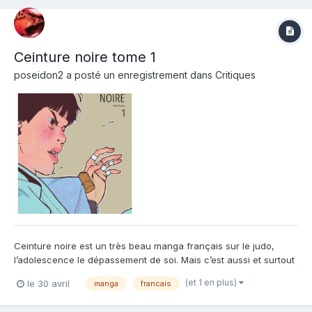
Ceinture noire tome 1
poseidon2
a posté un enregistrement dans
Critiques
Ceinture noire est un très beau manga français sur le judo,
l’adolescence le dépassement de soi. Mais c’est aussi et surtout
l'histoire de deux jeunes amis que le judo a rassemblés, mais
(et 1 en plus)
le 30 avril
manga
francais
qui n’ont pas la même vision de leur sport : entre une judoka de
génie et un besogneux du judo, les espérances...