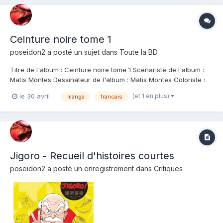
Ceinture noire tome 1
poseidon2
a posté un sujet dans
Toute la BD
Titre de l'album : Ceinture noire tome 1 Scenariste de l'album :
Matis Montes Dessinateur de l'album : Matis Montes Coloriste :
Editeur de l'album : Vega-Dupuis Note : Résumé de l'album :
(et 1 en plus)
le 30 avril
manga
francais
Depuis toute petite, Camille pratique le judo. Sans trop se poser
de questions, elle...
Jigoro - Recueil d'histoires courtes
poseidon2
a posté un enregistrement dans
Critiques