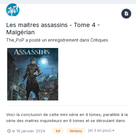
Les maitres assassins - Tome 4 -
Malgérian
The_PoP
a posté un enregistrement dans
Critiques
Voici la conclusion de cette mini série en 4 tomes, parallèle à la
série des maitres inquisiteurs en 6 tomes et se déroulant dans
l'univers imaginé par le prolifique J-L Istin. Soyons honnête cette
(et 3 en plus)
le 16 janvier 2024
bd
fantasy
série lorgnait sur le succès de l'univers des terres d'arran, et