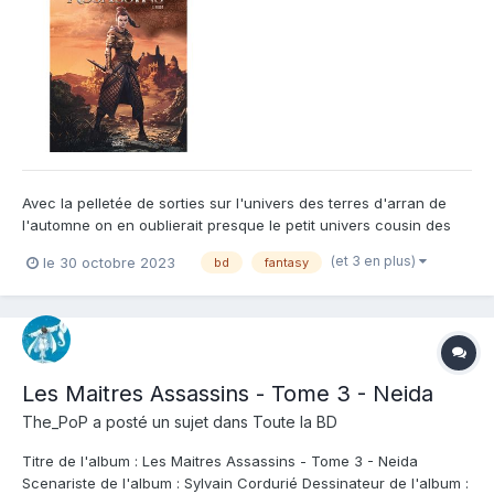
Avec la pelletée de sorties sur l'univers des terres d'arran de
l'automne on en oublierait presque le petit univers cousin des
maitres inquisiteurs et des maitres assassins. Il faut dire que cet
(et 3 en plus)
le 30 octobre 2023
bd
fantasy
univers est pour le moment moins riche et moins développé que
les Terres d'Arran puisqu'on y retrouve sim...
Les Maitres Assassins - Tome 3 - Neida
The_PoP
a posté un sujet dans
Toute la BD
Titre de l'album : Les Maitres Assassins - Tome 3 - Neida
Scenariste de l'album : Sylvain Cordurié Dessinateur de l'album :