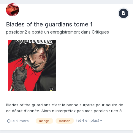
Blades of the guardians tome 1
poseidon2
a posté un enregistrement dans
Critiques
Blades of the guardians c'est la bonne surprise pour adulte de
ce début d'année. Alors n'interprétez pas mes paroles : rien à
voir avec un hentai ou un manga coquin. On est juste sur un
(et 4 en plus)
le 2 mars
manga
seinen
manga qu'on pourrait appeler "Estern" (Un western de l'est) très
adulte. Des combats violent. Un trait s'app...