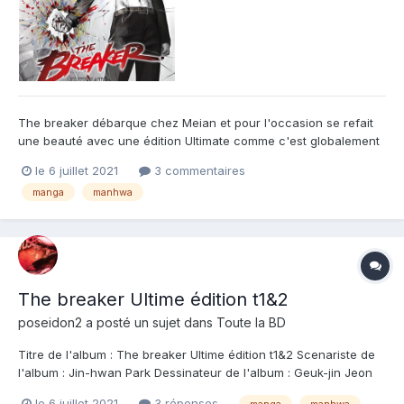
The breaker débarque chez Meian et pour l'occasion se refait
une beauté avec une édition Ultimate comme c'est globalement
à la mode dans le manga en ce moment. Paru chez Booken
le 6 juillet 2021
3 commentaires
Manga entre 2011 et 2014, The breaker est un hit du manga
manga
manhwa
Coréens (manhwa). Mais un hit qui a disparu de nos étales en
même...
The breaker Ultime édition t1&2
poseidon2
a posté un sujet dans
Toute la BD
Titre de l'album : The breaker Ultime édition t1&2 Scenariste de
l'album : Jin-hwan Park Dessinateur de l'album : Geuk-jin Jeon
Coloriste : Editeur de l'album : Meian Note : Résumé de l'album :
le 6 juillet 2021
3 réponses
manga
manhwa