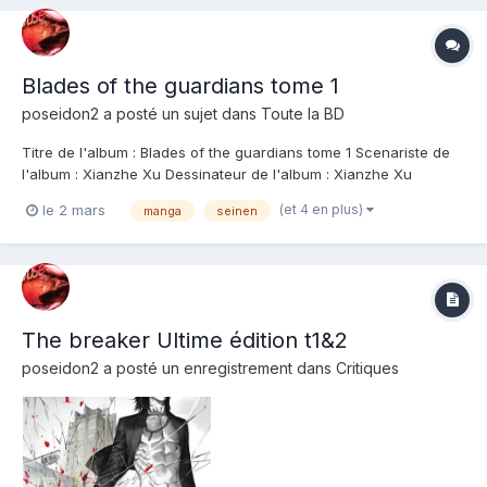
Blades of the guardians tome 1
poseidon2
a posté un sujet dans
Toute la BD
Titre de l'album : Blades of the guardians tome 1 Scenariste de
l'album : Xianzhe Xu Dessinateur de l'album : Xianzhe Xu
Coloriste : Editeur de l'album : Kana Note : Résumé de l'album :
(et 4 en plus)
le 2 mars
manga
seinen
Dao Ma, mercenaire hautement qualifié et doté d'un sens aigu
de l'honneur, parcourt la...
The breaker Ultime édition t1&2
poseidon2
a posté un enregistrement dans
Critiques