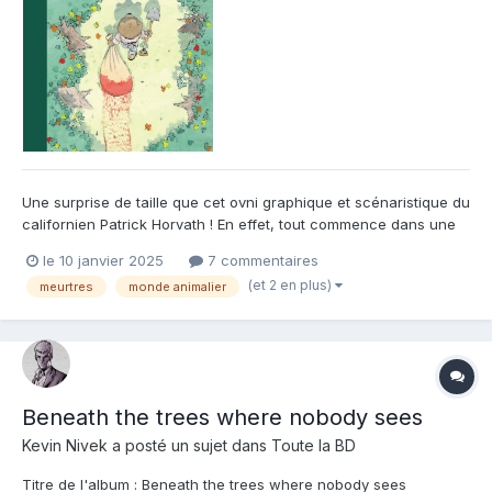
Une surprise de taille que cet ovni graphique et scénaristique du
californien Patrick Horvath ! En effet, tout commence dans une
petite ville américaine du début des années 80, tout le monde se
le 10 janvier 2025
7 commentaires
connait et il y fait bon vivre. Sauf que, cette ville possède dans
(et 2 en plus)
meurtres
monde animalier
sa communauté une tueuse sanguinaire en...
Beneath the trees where nobody sees
Kevin Nivek
a posté un sujet dans
Toute la BD
Titre de l'album : Beneath the trees where nobody sees