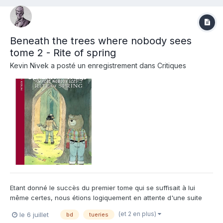
Beneath the trees where nobody sees
tome 2 - Rite of spring
Kevin Nivek
a posté un enregistrement dans
Critiques
Etant donné le succès du premier tome qui se suffisait à lui
même certes, nous étions logiquement en attente d'une suite
pour notre "serial-killer" ourse préférée ! L'auteur complet
(et 2 en plus)
le 6 juillet
bd
tueries
Patrick Horvath nous régale une nouvelle fois avec son cynisme