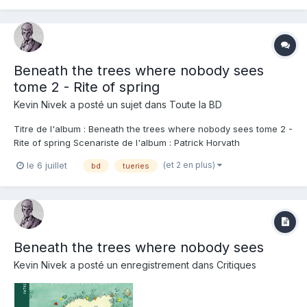
désemparant et une histoire encore bien sanguinolente !...
Beneath the trees where nobody sees
tome 2 - Rite of spring
Kevin Nivek
a posté un sujet dans
Toute la BD
Titre de l'album : Beneath the trees where nobody sees tome 2 -
Rite of spring Scenariste de l'album : Patrick Horvath
Dessinateur de l'album : Patrick Horvath Coloriste : Patrick
(et 2 en plus)
le 6 juillet
bd
tueries
Horvath Editeur de l'album : Ankama Note : Résumé de l'album :
En 1986, Daniel Brewer a dispa...
Beneath the trees where nobody sees
Kevin Nivek
a posté un enregistrement dans
Critiques