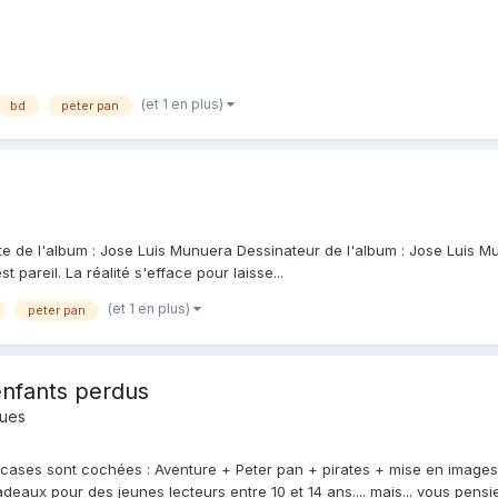
(et 1 en plus)
bd
peter pan
te de l'album : Jose Luis Munuera Dessinateur de l'album : Jose Luis Mu
 pareil. La réalité s'efface pour laisse...
(et 1 en plus)
peter pan
enfants perdus
ques
s cases sont cochées : Aventure + Peter pan + pirates + mise en images
deaux pour des jeunes lecteurs entre 10 et 14 ans.... mais... vous pensiez