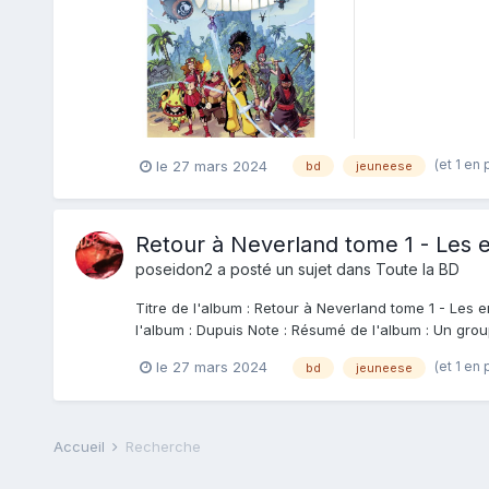
(et 1 en 
le 27 mars 2024
bd
jeuneese
Retour à Neverland tome 1 - Les 
poseidon2
a posté un sujet dans
Toute la BD
Titre de l'album : Retour à Neverland tome 1 - Les
l'album : Dupuis Note : Résumé de l'album : Un group
(et 1 en 
le 27 mars 2024
bd
jeuneese
Accueil
Recherche