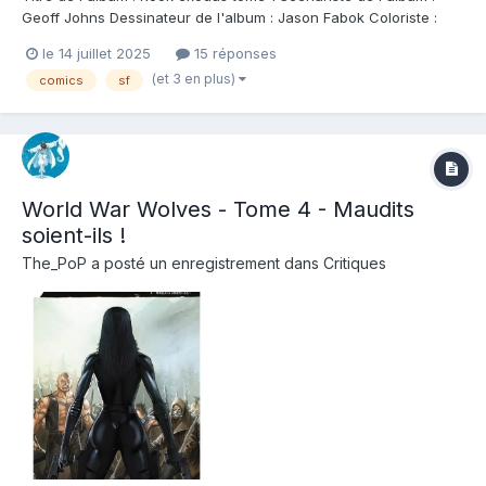
Geoff Johns Dessinateur de l'album : Jason Fabok Coloriste :
Jason Fabok Editeur de l'album : Urban Comics Note : Résumé
le 14 juillet 2025
15 réponses
de l'album : Au 24e siècle, Rook est un homme piégé sur une
(et 3 en plus)
comics
sf
planète artificielle qui a som...
World War Wolves - Tome 4 - Maudits
soient-ils !
The_PoP
a posté un enregistrement dans
Critiques