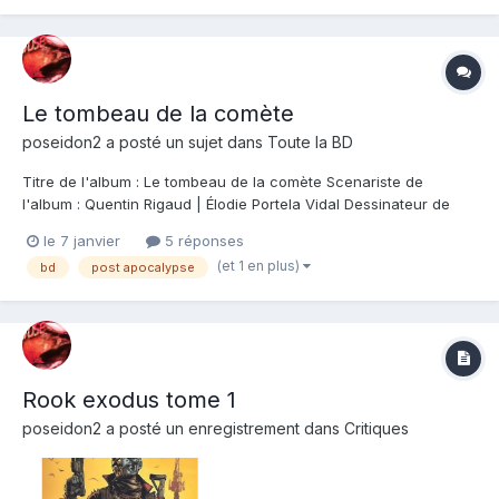
Le tombeau de la comète
poseidon2
a posté un sujet dans
Toute la BD
Titre de l'album : Le tombeau de la comète Scenariste de
l'album : Quentin Rigaud | Élodie Portela Vidal Dessinateur de
l'album : Quentin Rigaud | Élodie Portela Vidal Coloriste : Quentin
le 7 janvier
5 réponses
Rigaud | Élodie Portela Vidal Editeur de l'album : Dargaud Note :
(et 1 en plus)
bd
post apocalypse
Résumé de l'album :...
Rook exodus tome 1
poseidon2
a posté un enregistrement dans
Critiques