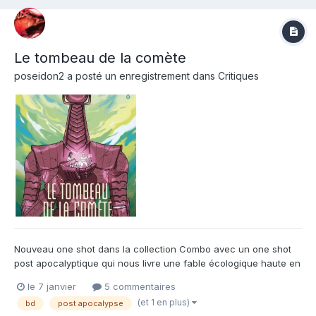
Le tombeau de la comète
poseidon2
a posté un enregistrement dans
Critiques
Nouveau one shot dans la collection Combo avec un one shot
post apocalyptique qui nous livre une fable écologique haute en
couleurs. C'est ce qui choc le plus dans ce "Le tombeau de la
le 7 janvier
5 commentaires
comète" : une colorisation jamais vu auparavant expliqué, en fin
(et 1 en plus)
bd
post apocalypse
d'album, par un travail à 4 mains de nos aute...