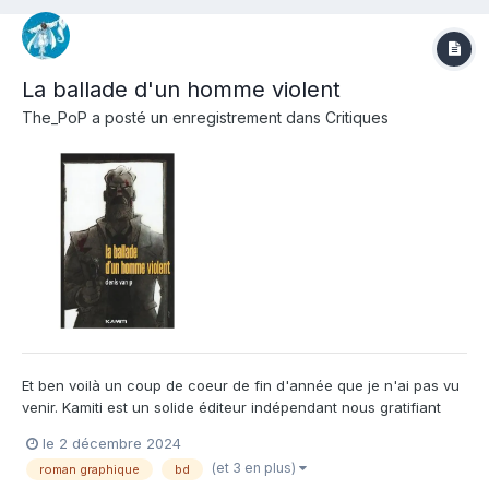
La ballade d'un homme violent
The_PoP
a posté un enregistrement dans
Critiques
Et ben voilà un coup de coeur de fin d'année que je n'ai pas vu
venir. Kamiti est un solide éditeur indépendant nous gratifiant
régulièrement de sorties bd intéressantes, mais là on passe un
le 2 décembre 2024
cap. Ne vous laissez pas rebuter par son aspect graphique
(et 3 en plus)
roman graphique
bd
brutal, parfois confus et très particulier, o...