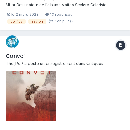
Millar Dessinateur de l'album : Matteo Scalera Coloriste :
Giovanna Niro Editeur de l'album : Panini Note : Résumé de
le 2 mars 2023
13 réponses
l'album : Le plus grand agent secret du monde n'a plus que six
(et 2 en plus)
comics
espion
mois à vivre. Va-t-il accepter...
Convoi
The_PoP
a posté un enregistrement dans
Critiques