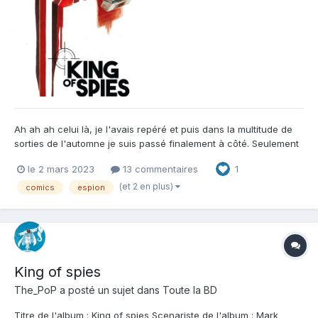
Ah ah ah celui là, je l'avais repéré et puis dans la multitude de
sorties de l'automne je suis passé finalement à côté. Seulement
un comics alléchant finit toujours pas rentrer dans notre
le 2 mars 2023
13 commentaires
1
bibliothèque qu'on l'ai raté initialement ou non. Je viens donc de
lire King of Spies et je me suis régalé...
(et 2 en plus)
comics
espion
King of spies
The_PoP
a posté un sujet dans
Toute la BD
Titre de l'album : King of spies Scenariste de l'album : Mark