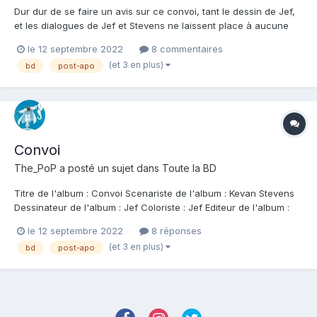
Dur dur de se faire un avis sur ce convoi, tant le dessin de Jef,
et les dialogues de Jef et Stevens ne laissent place à aucune
demi mesure. Vous aimerez où vous détesterez. Dans la droite
le 12 septembre 2022
8 commentaires
ligne de leur précédente collaboratio, Mezka, ce Convoi va vous
(et 3 en plus)
bd
post-apo
remuer. C'est corrosif, et franchement, ça aura...
Convoi
The_PoP
a posté un sujet dans
Toute la BD
Titre de l'album : Convoi Scenariste de l'album : Kevan Stevens
Dessinateur de l'album : Jef Coloriste : Jef Editeur de l'album :
Soleil Note : Résumé de l'album : Bienvenus dans une France en
le 12 septembre 2022
8 réponses
proie au chaos aux côtés d'ALEX, jeune guerrière au volant de
(et 3 en plus)
bd
post-apo
son truck de comba...