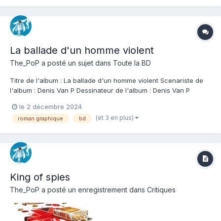
La ballade d'un homme violent
The_PoP
a posté un sujet dans
Toute la BD
Titre de l'album : La ballade d'un homme violent Scenariste de
l'album : Denis Van P Dessinateur de l'album : Denis Van P
Coloriste : Denis Van P Editeur de l'album : Kamiti Note : Résumé
le 2 décembre 2024
de l'album : 1977. Du pénitencier de Kairnes, perdu au beau
(et 3 en plus)
roman graphique
bd
milieu du désert brûlant,...
King of spies
The_PoP
a posté un enregistrement dans
Critiques