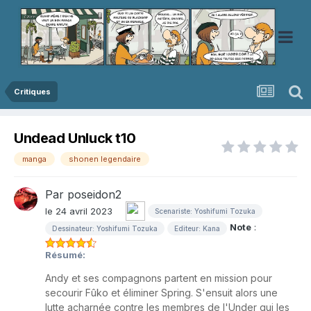
Critiques
Undead Unluck t10
manga
shonen legendaire
Par
poseidon2
le 24 avril 2023
Scenariste: Yoshifumi Tozuka
Note
:
Dessinateur: Yoshifumi Tozuka
Editeur: Kana
Résumé:
Andy et ses compagnons partent en mission pour
secourir Fûko et éliminer Spring. S'ensuit alors une
lutte acharnée contre les membres de l'Under qui les