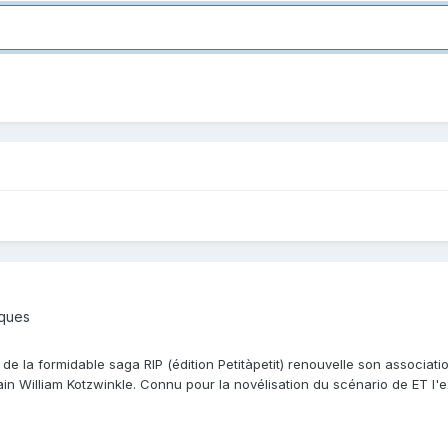
iques
 de la formidable saga RIP (édition Petitàpetit) renouvelle son associa
ain William Kotzwinkle. Connu pour la novélisation du scénario de ET l'e