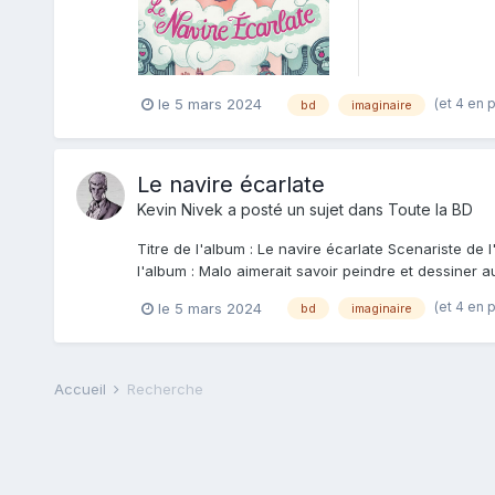
(et 4 en 
le 5 mars 2024
bd
imaginaire
Le navire écarlate
Kevin Nivek
a posté un sujet dans
Toute la BD
Titre de l'album : Le navire écarlate Scenariste de 
l'album : Malo aimerait savoir peindre et dessiner a
(et 4 en 
le 5 mars 2024
bd
imaginaire
Accueil
Recherche