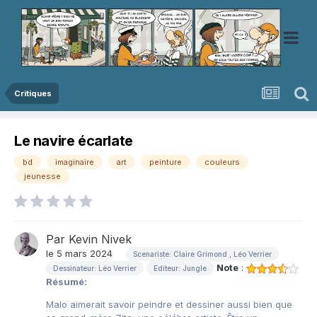
Critiques
Le navire écarlate
bd
imaginaire
art
peinture
couleurs
jeunesse
Par
Kevin Nivek
le 5 mars 2024
Scenariste: Claire Grimond , Léo Verrier
Note
:
Dessinateur: Léo Verrier
Editeur: Jungle
Résumé:
Malo aimerait savoir peindre et dessiner aussi bien que