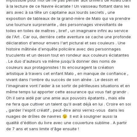
Impossible pour moi de ne pas penser aux univers de Roald Dahl
à la lecture de ce Navire écarlate ! Un vaisseau flottant dans les
airs avec à sa tête un capitaine aux lourds secrets , une
exposition de tableaux de la grand-mère de Malo qui va prendre
une tournure surprenante , des personnages virevoltants de
toiles en toiles de maîtres , bref , un imaginaire infini au service
de l'Art . Car oui, derrière cette aventure se cache une profonde
déclaration d'amour envers l'art pictural et ses couleurs . Une
histoire mâtinée d'enquête policière avec des personnages
truculents et un dessin tout en rondeur aux couleurs éclatantes
. Le duo d'auteurs va même jusqu'à donner des noms de
couleurs aux protagonistes ! Ils encouragent la création
artistique à travers cet enfant Malo , en manque de confiance ,
vivant dans l'ombre du succès de son aînée . Le dessin et
l'imaginaire vont l'aider à se sortir de périlleuses situations et en
même temps lui apporter cette assurance qui vous fait grandir .
Oh il sera aidé par une amie aux pouvoirs épatants , mais elle
ne fera que cultiver un talent qu'il avait déjà en lui . Croire en soi
, garder l'esprit créatif , peut-être ainsi verrez-vous dans les
nuages de drôles de navires
Il est à souligner aussi la
😉
qualité d'édition du livre avec une couverture sublime . A partir
de 7 ans et sans limite d'âge ensuite !