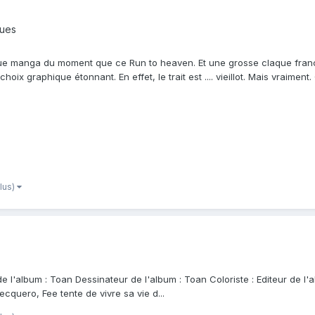
ques
que manga du moment que ce Run to heaven. Et une grosse claque frança
hoix graphique étonnant. En effet, le trait est .... vieillot. Mais vraime
plus)
de l'album : Toan Dessinateur de l'album : Toan Coloriste : Editeur de l
ecquero, Fee tente de vivre sa vie d...