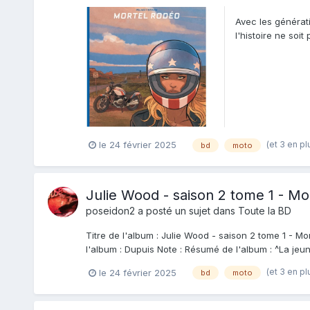
Avec les générati
l'histoire ne soi
d...
(et 3 en pl
le 24 février 2025
bd
moto
Julie Wood - saison 2 tome 1 - Mo
poseidon2
a posté un sujet dans
Toute la BD
Titre de l'album : Julie Wood - saison 2 tome 1 - Mo
l'album : Dupuis Note : Résumé de l'album : ^La jeun
(et 3 en pl
le 24 février 2025
bd
moto