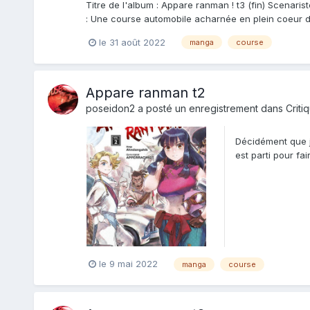
Titre de l'album : Appare ranman ! t3 (fin) Scenari
: Une course automobile acharnée en plein coeur des 
le 31 août 2022
manga
course
Appare ranman t2
poseidon2
a posté un enregistrement dans
Criti
Décidément que j
est parti pour fa
gueule que méch.
le 9 mai 2022
manga
course