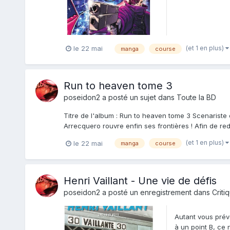
(et 1 en plus)
le 22 mai
manga
course
Run to heaven tome 3
poseidon2
a posté un sujet dans
Toute la BD
Titre de l'album : Run to heaven tome 3 Scenariste 
Arrecquero rouvre enfin ses frontières ! Afin de redor
(et 1 en plus)
le 22 mai
manga
course
Henri Vaillant - Une vie de défis
poseidon2
a posté un enregistrement dans
Criti
Autant vous préve
à un point B, ce 