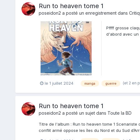
Run to heaven tome 1
poseidon2
a posté un enregistrement dans
Criti
Pffff grosse cla
d'abord avec un c
me suis de...
(et 2 en 
le 1 juillet 2024
manga
guerre
Run to heaven tome 1
poseidon2
a posté un sujet dans
Toute la BD
Titre de l'album : Run to heaven tome 1 Scenariste 
conflit armé oppose les îles du Nord et du Sud d’Arr