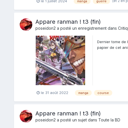
(et 2 en 
le 1 juillet 2024
manga
guerre
Appare ranman ! t3 (fin)
poseidon2
a posté un enregistrement dans
Criti
Dernier tome de 
papier de cet ani
moins b...
le 31 août 2022
manga
course
Appare ranman ! t3 (fin)
poseidon2
a posté un sujet dans
Toute la BD