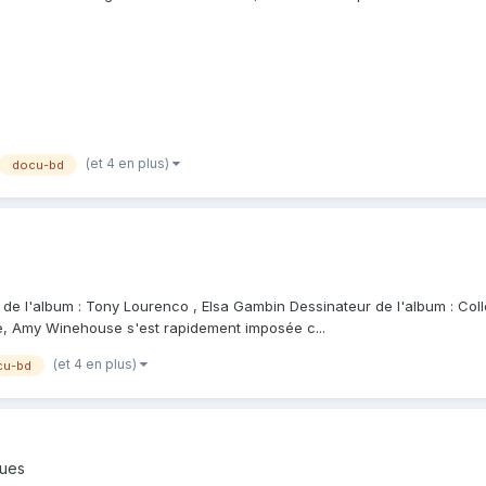
(et 4 en plus)
docu-bd
 l'album : Tony Lourenco , Elsa Gambin Dessinateur de l'album : Collectif
e, Amy Winehouse s'est rapidement imposée c...
(et 4 en plus)
cu-bd
ques