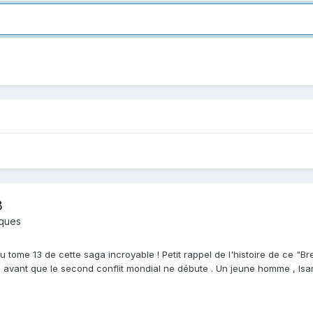
3
iques
u tome 13 de cette saga incroyable ! Petit rappel de l'histoire de ce "
e avant que le second conflit mondial ne débute . Un jeune homme , Isa
ge d...