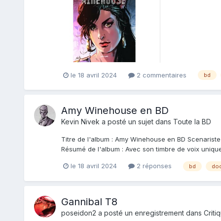
consacreront...
le 18 avril 2024
2 commentaires
bd
Amy Winehouse en BD
Kevin Nivek
a posté un sujet dans
Toute la BD
Titre de l'album : Amy Winehouse en BD Scenariste de
Résumé de l'album : Avec son timbre de voix uniqu
le 18 avril 2024
2 réponses
bd
do
Gannibal T8
poseidon2
a posté un enregistrement dans
Criti