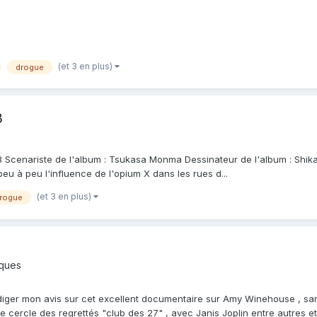
(et 3 en plus)
drogue
3
 Scenariste de l'album : Tsukasa Monma Dessinateur de l'album : Shikako
u à peu l'influence de l'opium X dans les rues d...
(et 3 en plus)
rogue
iques
iger mon avis sur cet excellent documentaire sur Amy Winehouse , sans 
 le cercle des regrettés "club des 27" , avec Janis Joplin entre autres et