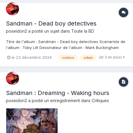
Sandman - Dead boy detectives
poseidon2
a posté un sujet dans
Toute la BD
Titre de l'album : Sandman - Dead boy detectives Scenariste de
l'album : Toby Litt Dessinateur de l'album : Mark Buckingham
Coloriste : Mark Buckingham Editeur de l'album : Urban Comics
(et 3 en plus)
le 23 décembre 2024
comics
urban
Note : Résumé de l'album : Edwin Paine et Charles Roland ont
beaucoup en commun : ce so...
Sandman : Dreaming - Waking hours
poseidon2
a posté un enregistrement dans
Critiques