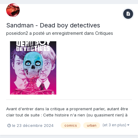
Sandman - Dead boy detectives
poseidon2
a posté un enregistrement dans
Critiques
Avant d'entrer dans la critique a proprement parler, autant être
clair tout de suite : Cette histoire n'a rien (ou quasiment rien) à
voir avec Sandman. Pas de Morphée, pas de Dream, pas de
(et 3 en plus)
le 23 décembre 2024
comics
urban
Gaiman non plus. Un léger soupçon de "Death" et des
personnages issus d'une histoire parallèle d'une histoire p...