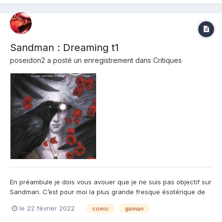
plus lourdes du maître du S...
Sandman : Dreaming t1
poseidon2
a posté un enregistrement dans
Critiques
En préambule je dois vous avouer que je ne suis pas objectif sur
Sandman. C’est pour moi la plus grande fresque ésotérique de
l'histoire de la BD. Gaiman est un conteur de génie. Alors quand
le 22 février 2022
comic
gaiman
on me propose de retrouver tous les personnages qui ont fait le
sel de Sandman dans une suite directe de...