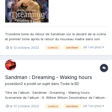
Troisième tome du retour de Sandman sur le devant de la scène
et premier tome après le retour du nouveau maitre dans son
royaume. Donc premier tome "standard" et un standard qui fait
(et 1 en plus)
le 13 octobre 2022
comics
sandman
un peu bizarre. En effet, ce tome 3 est une aventure
indépendante quelque peu "standard". Alors c'est très joli...
Sandman : Dreaming - Waking hours
poseidon2
a posté un sujet dans
Toute la BD
Titre de l'album : Sandman : Dreaming - Waking hours
Scenariste de l'album : G. Willow Wilson Dessinateur de l'album :
Nick Robles Coloriste : Nick Robles Editeur de l'album : Urban
(et 1 en plus)
le 13 octobre 2022
comics
sandman
Comics Note : Résumé de l'album : L'une des responsabilités les