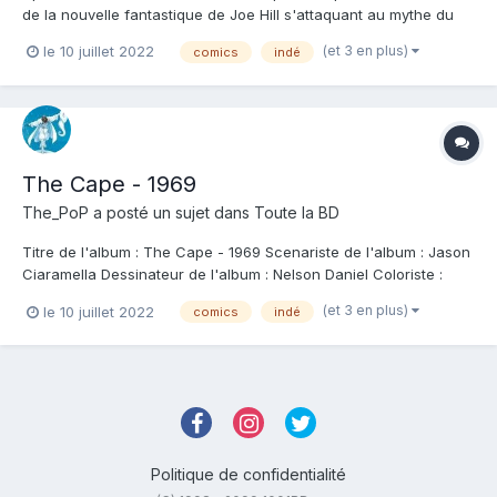
de la nouvelle fantastique de Joe Hill s'attaquant au mythe du
super héros, voici la parution de la réédition du préquel de The
(et 3 en plus)
le 10 juillet 2022
comics
indé
Cape sur les origines de la nouvelle principale. On plongera
avec ce récit dans l'horreur de la guerre du Viet...
The Cape - 1969
The_PoP
a posté un sujet dans
Toute la BD
Titre de l'album : The Cape - 1969 Scenariste de l'album : Jason
Ciaramella Dessinateur de l'album : Nelson Daniel Coloriste :
Nelson Daniel Editeur de l'album : Hi-Comics Note : Résumé de
(et 3 en plus)
le 10 juillet 2022
comics
indé
l'album : Découvrez les événements fondateurs de The Cape, le
comics nominé aux Eisn...
Politique de confidentialité