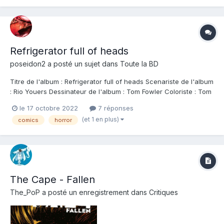
Refrigerator full of heads
poseidon2
a posté un sujet dans
Toute la BD
Titre de l'album : Refrigerator full of heads Scenariste de l'album
: Rio Youers Dessinateur de l'album : Tom Fowler Coloriste : Tom
Fowler Editeur de l'album : Urban Comics Note : Résumé de
le 17 octobre 2022
7 réponses
l'album : Durant un an, la mystérieuse hache qui a causé tant de
(et 1 en plus)
comics
horror
chaos pendant l'o...
The Cape - Fallen
The_PoP
a posté un enregistrement dans
Critiques