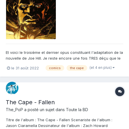
Et voici le troisième et dernier opus constituant l'adaptation de la
nouvelle de Joe Hill. Je reste encore une fois TRES déçu que le
nom des auteurs n'apparaissent même pas sur la couverture.
(et 4 en plus)
le 31 août 2022
comics
the cape
j'en comprends la nécessité économique, surtout pour un
marché du comics moribond en France, mais sincèremen...
The Cape - Fallen
The_PoP
a posté un sujet dans
Toute la BD
Titre de l'album : The Cape - Fallen Scenariste de l'album :
Jason Ciaramella Dessinateur de l'album : Zach Howard