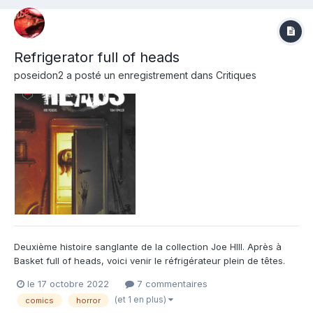
Refrigerator full of heads
poseidon2
a posté un enregistrement dans
Critiques
Deuxième histoire sanglante de la collection Joe HIll. Après à
Basket full of heads, voici venir le réfrigérateur plein de têtes.
Comme toute bonne série de film gore des années 80, on
le 17 octobre 2022
7 commentaires
retrouve notre héroïne qui pensait avoir mis de côté ses
(et 1 en plus)
comics
horror
"mésaventures" avec des têtes vivantes et pensait vivre un...