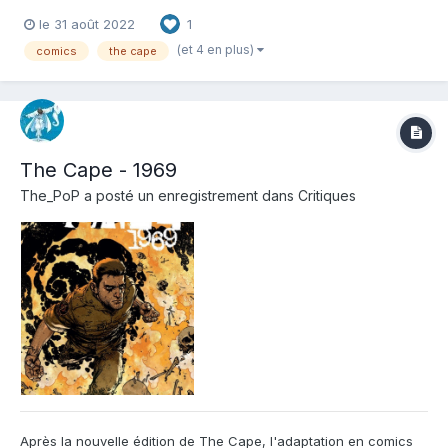
Coloriste : Nelson Daniel Editeur de l'album : Hi-Comics Note :
le 31 août 2022
1
Résumé de l'album : La parenthèse sanglante d'Eric Chase,
l'anti-héros découvert dans The Cape...
(et 4 en plus)
comics
the cape
The Cape - 1969
The_PoP
a posté un enregistrement dans
Critiques
Après la nouvelle édition de The Cape, l'adaptation en comics