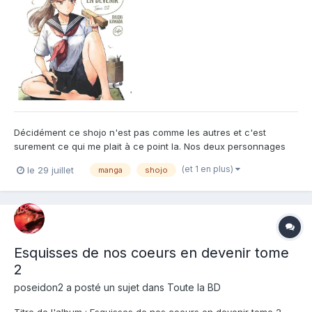
Décidément ce shojo n'est pas comme les autres et c'est
surement ce qui me plait à ce point la. Nos deux personnages
sont aux antipodes des personnages de manga standard. Ils
(et 1 en plus)
le 29 juillet
manga
shojo
sont certes un peu marginaux, mais l'assume entièrement et ne
le vivent pas mal. Ils ne sont pas exclus de leurs classes...
Esquisses de nos coeurs en devenir tome
2
poseidon2
a posté un sujet dans
Toute la BD