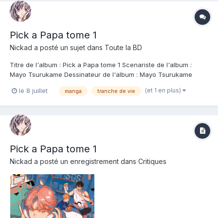
Pick a Papa tome 1
Nickad
a posté un sujet dans
Toute la BD
Titre de l'album : Pick a Papa tome 1 Scenariste de l'album :
Mayo Tsurukame Dessinateur de l'album : Mayo Tsurukame
Coloriste : Editeur de l'album : Taifu Note : Résumé de l'album :
(et 1 en plus)
le 8 juillet
manga
tranche de vie
Une comédie familiale et romantique renversante ! À la mort de
son ancienne petite amie R...
Pick a Papa tome 1
Nickad
a posté un enregistrement dans
Critiques