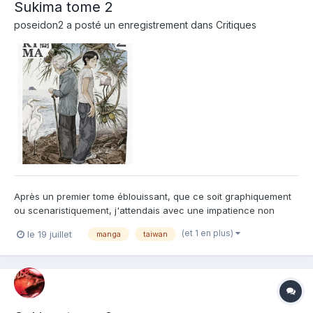
Sukima tome 2
poseidon2
a posté un enregistrement dans
Critiques
Après un premier tome éblouissant, que ce soit graphiquement
ou scenaristiquement, j'attendais avec une impatience non
feinte ce tome 2 pour en savoir plus sur l'histoire d'amour entre
(et 1 en plus)
le 19 juillet
manga
taiwan
Yang et J mais aussi en apprendre plus sur taiwan. Et bien c'est
chose presque faite dans ce tome 2. Presque p...