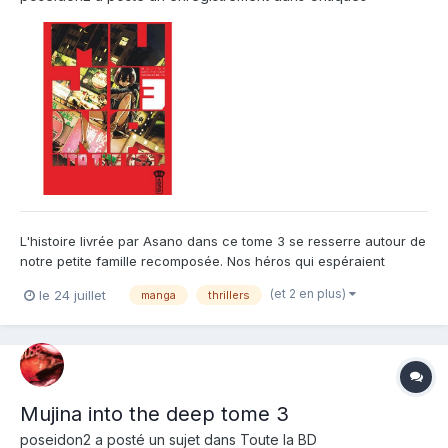
L'histoire livrée par Asano dans ce tome 3 se resserre autour de
notre petite famille recomposée. Nos héros qui espéraient
pouvoir vivre tranquillement et permettre à Juno de récupérer sa
(et 2 en plus)
le 24 juillet
manga
thrillers
"right card". Mais c'est sans compter sur la police mais aussi les
grandes instances de l'ombre qui c...
Mujina into the deep tome 3
poseidon2
a posté un sujet dans
Toute la BD