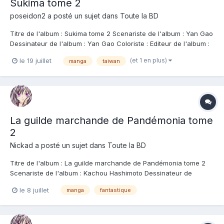
Sukima tome 2
poseidon2
a posté un sujet dans
Toute la BD
Titre de l'album : Sukima tome 2 Scenariste de l'album : Yan Gao
Dessinateur de l'album : Yan Gao Coloriste : Editeur de l'album :
Casterman Note : Résumé de l'album : Yang Yang, jeune
(et 1 en plus)
le 19 juillet
manga
taiwan
Taïwanaise en échange universitaire, poursuit sa nouvelle vie
au Japon. Si de nouvelles...
La guilde marchande de Pandémonia tome
2
Nickad
a posté un sujet dans
Toute la BD
Titre de l'album : La guilde marchande de Pandémonia tome 2
Scenariste de l'album : Kachou Hashimoto Dessinateur de
l'album : Kachou Hashimoto Coloriste : Editeur de l'album :
le 8 juillet
manga
fantastique
Glenat Note : Résumé de l'album : Face aux monstres, la victoire
par l'échange plutôt que par la...