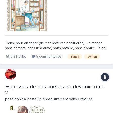
Tiens, pour changer (de mes lectures habituelles), un manga
sans combat, sans tir d'arme, sans bataille, sans conflit.... Et ça
fait du bien. Surtout pour quelqu'un qui aime les livres. Dans ce
le 31 juillet
5 commentaires
manga
seinen
Tome 1, on va faire la connaissance d'un libraire qui part à la
retraite et s'apprête donc à passer s...
Esquisses de nos coeurs en devenir tome
2
poseidon2
a posté un enregistrement dans
Critiques