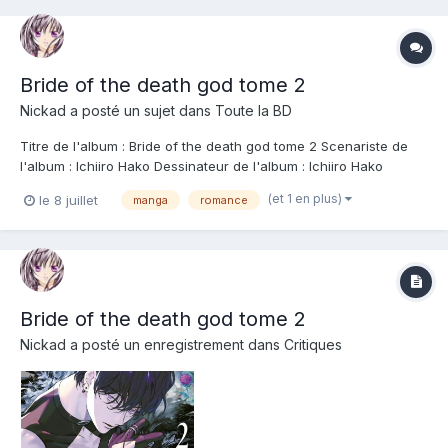
Bride of the death god tome 2
Nickad
a posté un sujet dans
Toute la BD
Titre de l'album : Bride of the death god tome 2 Scenariste de
l'album : Ichiiro Hako Dessinateur de l'album : Ichiiro Hako
Coloriste : Editeur de l'album : Kurokawa Note : Résumé de
(et 1 en plus)
le 8 juillet
manga
romance
l'album : En sursis, Aïbi décide de profiter de la vie et accepte
son tout premier rendez...
Bride of the death god tome 2
Nickad
a posté un enregistrement dans
Critiques