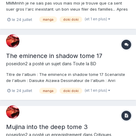
MMMmhh je ne sais pas vous mais moi je trouve que ca sent
suer gros l'arc inexistant. un bon vieux filer des familles... Apres
une partie super sympa et dense avec le retour dans le monde
(et 1 en plus)
le 24 juillet
manga
doki doki
de Cid et le combat contre un des lieutenants de Diabolos.. voici
venir un combat gagné d'avance contre "le...
The eminence in shadow tome 17
poseidon2
a posté un sujet dans
Toute la BD
Titre de l'album : The eminence in shadow tome 17 Scenariste
de l'album : Daisuke Aizawa Dessinateur de l'album : Anri
Sakano Coloriste : Editeur de l'album : Doki-Doki Note : Résumé
(et 1 en plus)
le 24 juillet
manga
doki doki
de l'album : Il est prêt à tout pour devenir une Éminence de
l'ombre... mais ses plus gro...
Mujina into the deep tome 3
poseidon2
a posté un enregistrement dans
Critiques