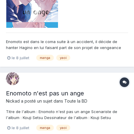
Enomoto est dans le coma suite à un accident, il décide de
hanter Hagino en lui faisant part de son projet de vengeance
envers Haruna. Ce dernier est à la fois le meilleur ami d'Enomoto
le 8 juillet
manga
yaoi
et l'amour secret de Hagino. Si la vengeance réussie, Haruna
disparaîtra et Enomoto se réveillera. Mais est-ce vra...
Enomoto n'est pas un ange
Nickad
a posté un sujet dans
Toute la BD
Titre de l'album : Enomoto n'est pas un ange Scenariste de
l'album : Kouji Setsu Dessinateur de l'album : Kouji Setsu
Coloriste : Editeur de l'album : Taifu Note : Résumé de l'album :
le 8 juillet
manga
yaoi
La chambre universitaire d'Hagino est hantée par le fantôme