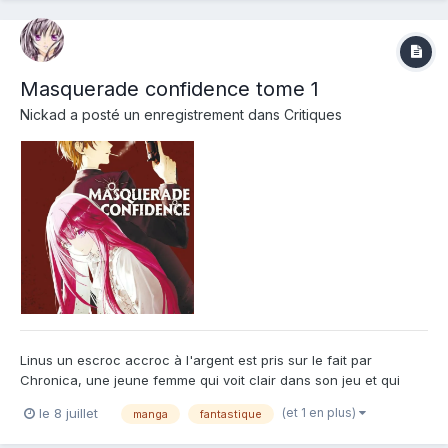
Masquerade confidence tome 1
Nickad
a posté un enregistrement dans
Critiques
Linus un escroc accroc à l'argent est pris sur le fait par
Chronica, une jeune femme qui voit clair dans son jeu et qui
semble être capable de lire dans ses pensées. Bien qu'ayant fait
(et 1 en plus)
le 8 juillet
manga
fantastique
échouer sa dernière arnaque, Chronica ne dénonce pas Linus
mais lui propose un arrangement : l'accompagner dans son...