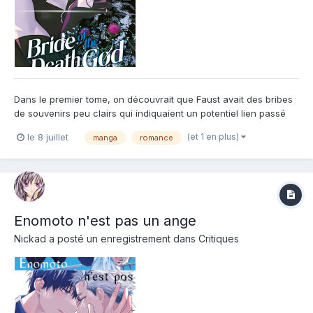
Dans le premier tome, on découvrait que Faust avait des bribes
de souvenirs peu clairs qui indiquaient un potentiel lien passé
entre lui et Aïbi. Un point qui faisait passer l'histoire de simple
(et 1 en plus)
le 8 juillet
manga
romance
romance fantastique à un scénario plus complexe et donc plus
attrayant. C'est avec l'apparition d'un...
Enomoto n'est pas un ange
Nickad
a posté un enregistrement dans
Critiques