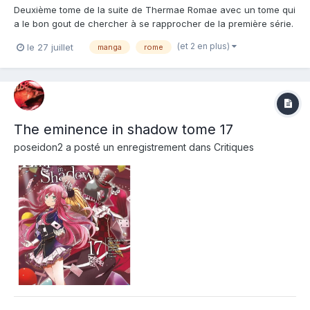
Deuxième tome de la suite de Thermae Romae avec un tome qui
a le bon gout de chercher à se rapprocher de la première série.
En effet, via le fils de Lucius, notre autrice fait revenir, de façon
(et 2 en plus)
le 27 juillet
manga
rome
très maligne, Satsuki, la femme de Lucius. Entre début de piste
de son absence et découverte par le fils d...
The eminence in shadow tome 17
poseidon2
a posté un enregistrement dans
Critiques