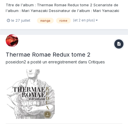
Titre de l'album : Thermae Romae Redux tome 2 Scenariste de
l'album : Mari Yamazaki Dessinateur de l'album : Mari Yamazaki
Coloriste : Editeur de l'album : Casterman Note : Résumé de
(et 2 en plus)
le 27 juillet
manga
rome
l'album : Au nom de la grandeur de Rome, l'ingénieur Lucius
Modestus fait face à de nouve...
Thermae Romae Redux tome 2
poseidon2
a posté un enregistrement dans
Critiques