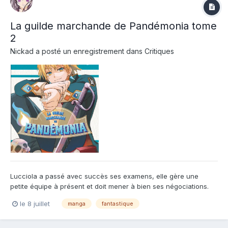
La guilde marchande de Pandémonia tome
2
Nickad
a posté un enregistrement dans
Critiques
Lucciola a passé avec succès ses examens, elle gère une
petite équipe à présent et doit mener à bien ses négociations.
Mais la mission soi-disant tranquille se transforme en grande
le 8 juillet
manga
fantastique
difficulté et ils doivent à présent faire face à un bateau fantôme.
Ce deuxième tome est un peu moins plombant (vo...