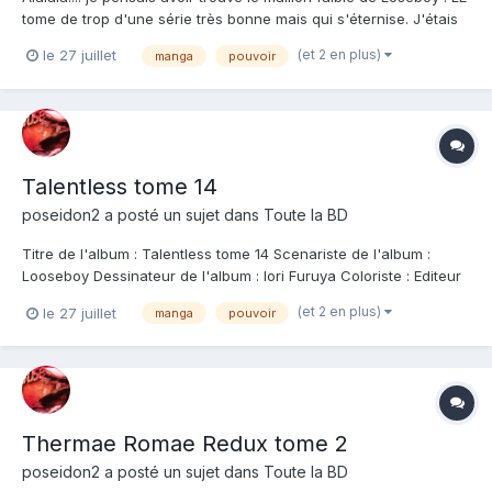
tome de trop d'une série très bonne mais qui s'éternise. J'étais
sûr de moi tellement les trois premiers quarts, marquants la
(et 2 en plus)
le 27 juillet
manga
pouvoir
préparation de l'évasion, étaient courus d'avance et
ennuyantes. Vraiment le chapitre qui parait tr...
Talentless tome 14
poseidon2
a posté un sujet dans
Toute la BD
Titre de l'album : Talentless tome 14 Scenariste de l'album :
Looseboy Dessinateur de l'album : Iori Furuya Coloriste : Editeur
de l'album : Doki-Doki Note : Résumé de l'album : Que les
(et 2 en plus)
le 27 juillet
manga
pouvoir
prisonniers du camp de gestion meurent ! Nana essaie de
convaincre tous les prisonnier...
Thermae Romae Redux tome 2
poseidon2
a posté un sujet dans
Toute la BD