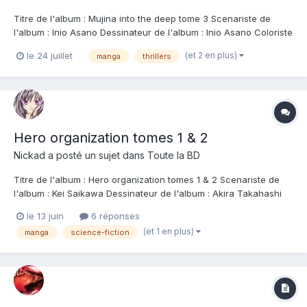
Titre de l'album : Mujina into the deep tome 3 Scenariste de
l'album : Inio Asano Dessinateur de l'album : Inio Asano Coloriste
: Editeur de l'album : Kana Note : Résumé de l'album : Maiko est
(et 2 en plus)
le 24 juillet
manga
thrillers
désormais une mujina, et s'habitue à cette liberté absolue qui
s'offre à elle....
Hero organization tomes 1 & 2
Nickad
a posté un sujet dans
Toute la BD
Titre de l'album : Hero organization tomes 1 & 2 Scenariste de
l'album : Kei Saikawa Dessinateur de l'album : Akira Takahashi
Coloriste : Editeur de l'album : Glenat Note : Résumé de l'album :
le 13 juin
6 réponses
Dans l'espace, personne ne vous entend vous venger
(et 1 en plus)
manga
science-fiction
Confrontés à une multitude d...