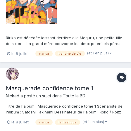
Ririko est décédée laissant derrière elle Meguru, une petite fille
de six ans. La grand mère convoque les deux potentiels pères :
Sentarô un compositeur qui travaille dans l'ombre d'un autre et
(et 1 en plus)
le 8 juillet
manga
tranche de vie
Tôma, qui a tout du voyou. L'objectif est simple, ils doivent vivre
tous les deux pendant trois mois avec...
Masquerade confidence tome 1
Nickad
a posté un sujet dans
Toute la BD
Titre de l'album : Masquerade confidence tome 1 Scenariste de
l'album : Satoshi Takinami Dessinateur de l'album : Koko / Roitz
Coloriste : Editeur de l'album : Komikku Note : Résumé de l'album
(et 1 en plus)
le 8 juillet
manga
fantastique
: Un escroc comme garde du corps ! Linus Kruger est un escroc
qui se fait passe...