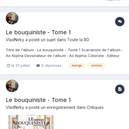
Le bouquiniste - Tome 1
VladNirky
a posté un sujet dans
Toute la BD
Titre de l'album : Le bouquiniste - Tome 1 Scenariste de l'album :
Ao Kojima Dessinateur de l'album : Ao Kojima Coloriste : Editeur
de l'album : Vega-Dupuis Note : Résumé de l'album : Tenue par
le 31 juillet
5 réponses
manga
seinen
un jeune homme passionné de littérature, la petite librairie de
livres d'occas...
Le bouquiniste - Tome 1
VladNirky
a posté un enregistrement dans
Critiques