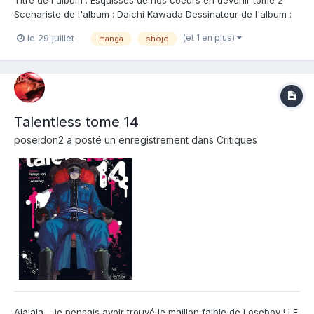
Titre de l'album : Esquisses de nos coeurs en devenir tome 2
Scenariste de l'album : Daichi Kawada Dessinateur de l'album :
Daichi Kawada Coloriste : Editeur de l'album : Kana Note :
(et 1 en plus)
le 29 juillet
manga
shojo
Résumé de l'album : Shintarô, qui voudrait entrer à l’académie
des beaux-arts, et Kyôko,...
Talentless tome 14
poseidon2
a posté un enregistrement dans
Critiques
Alalala.... je pensais avoir trouvé le maillon faible de Loseboy ! LE