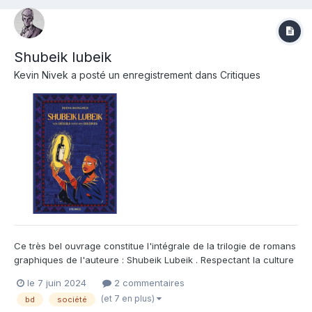
Shubeik lubeik
Kevin Nivek
a posté un enregistrement dans
Critiques
Ce très bel ouvrage constitue l'intégrale de la trilogie de romans
graphiques de l'auteure : Shubeik Lubeik . Respectant la culture
arabe , il est donc lisible de droite à gauche , à la manière des
le 7 juin 2024
2 commentaires
mangas . 3 destins entrecoupés dans une Egypte
(et 7 en plus)
bd
société
contemporaine (ou presque 😉 ) constituent les 3 partie...