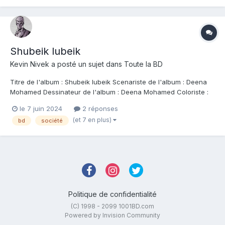
Shubeik lubeik
Kevin Nivek
a posté un sujet dans
Toute la BD
Titre de l'album : Shubeik lubeik Scenariste de l'album : Deena
Mohamed Dessinateur de l'album : Deena Mohamed Coloriste :
Deena Mohamed Editeur de l'album : Steinkis Note : Résumé de
le 7 juin 2024
2 réponses
l'album : En sélection Eisner Awards 2024. Dans les contes
(et 7 en plus)
bd
société
arabes, Shubeik Lubeik est la...
Politique de confidentialité
(C) 1998 - 2099 1001BD.com
Powered by Invision Community