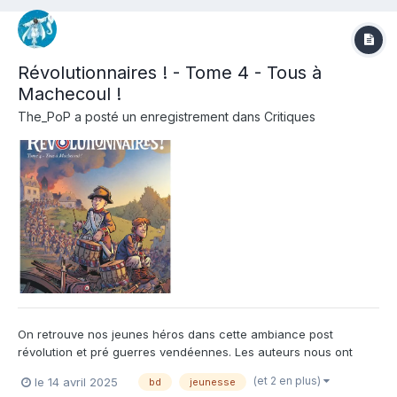
Révolutionnaires ! - Tome 4 - Tous à
Machecoul !
The_PoP
a posté un enregistrement dans
Critiques
On retrouve nos jeunes héros dans cette ambiance post
révolution et pré guerres vendéennes. Les auteurs nous ont
emmené avec talent aux origines du conflit, mélangeant
(et 2 en plus)
le 14 avril 2025
bd
jeunesse
habilement leur intrigue et le contexte historique. Nos