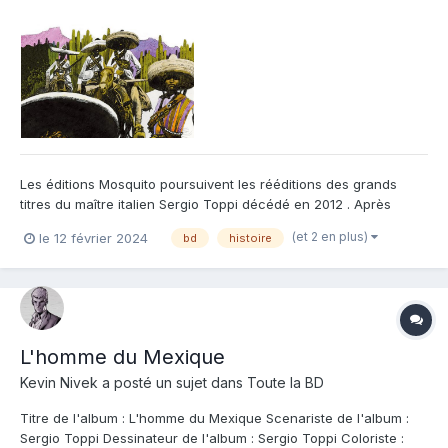
Les éditions Mosquito poursuivent les rééditions des grands
titres du maître italien Sergio Toppi décédé en 2012 . Après
L'homme du Nil centré sur le Soudan , il aborde cette fois
(et 2 en plus)
le 12 février 2024
bd
histoire
l'Amérique centrale et ce gigantesque pays qu'est le Mexique .
Au début du siècle dernier , le pays est en effervescence...
L'homme du Mexique
Kevin Nivek
a posté un sujet dans
Toute la BD
Titre de l'album : L'homme du Mexique Scenariste de l'album :
Sergio Toppi Dessinateur de l'album : Sergio Toppi Coloriste :