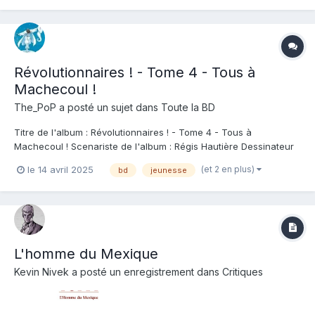
personnages s'y retrouvent donc tous bien mêlés et nous on
redécouvre avec j...
Révolutionnaires ! - Tome 4 - Tous à
Machecoul !
The_PoP
a posté un sujet dans
Toute la BD
Titre de l'album : Révolutionnaires ! - Tome 4 - Tous à
Machecoul ! Scenariste de l'album : Régis Hautière Dessinateur
de l'album : Xavier Fourquemin Coloriste : Amparo Crespo
(et 2 en plus)
le 14 avril 2025
bd
jeunesse
Cardenete Editeur de l'album : Le Lombard Note : Résumé de
l'album : 1793, Nantes et ses environs...
L'homme du Mexique
Kevin Nivek
a posté un enregistrement dans
Critiques