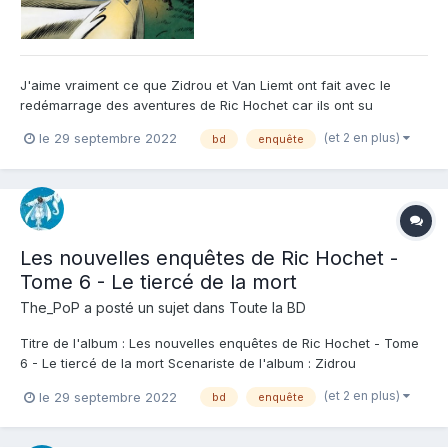
J'aime vraiment ce que Zidrou et Van Liemt ont fait avec le
redémarrage des aventures de Ric Hochet car ils ont su
jusqu'ici garder l'essence du personnage, l'époque, l'ambiance
(et 2 en plus)
le 29 septembre 2022
bd
enquête
de la série, mais en nous livrant toutefois de nouvelles
aventures à la narration plus dynamique je trouve. Ce tome...
Les nouvelles enquêtes de Ric Hochet -
Tome 6 - Le tiercé de la mort
The_PoP
a posté un sujet dans
Toute la BD
Titre de l'album : Les nouvelles enquêtes de Ric Hochet - Tome
6 - Le tiercé de la mort Scenariste de l'album : Zidrou
Dessinateur de l'album : Van Liemt Coloriste : Cerminaro Editeur
(et 2 en plus)
le 29 septembre 2022
bd
enquête
de l'album : Le Lombard Note : Résumé de l'album : Si Ric Hochet
est du genre à toujours...