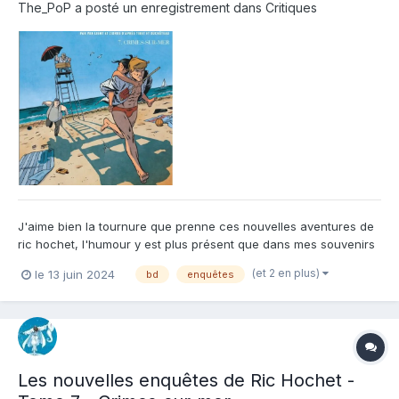
The_PoP
a posté un enregistrement dans
Critiques
J'aime bien la tournure que prenne ces nouvelles aventures de
ric hochet, l'humour y est plus présent que dans mes souvenirs
de jeunesse sur la série originale. Pourtant les thèmes de fond
(et 2 en plus)
le 13 juin 2024
bd
enquêtes
restent durs, il y a des morts, du sang et du crime, mais Zidrou y
mêle son humour et ses dialogues pleins de j...
Les nouvelles enquêtes de Ric Hochet -