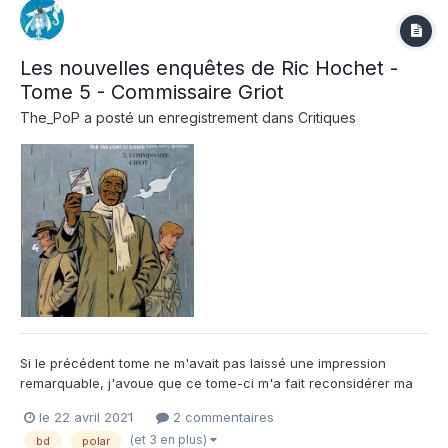
Les nouvelles enquêtes de Ric Hochet -
Tome 5 - Commissaire Griot
The_PoP
a posté un enregistrement dans
Critiques
Si le précédent tome ne m'avait pas laissé une impression
remarquable, j'avoue que ce tome-ci m'a fait reconsidérer ma
position quand à la résurrection de Ric Hochet aux éditions du
le 22 avril 2021
2 commentaires
Lombard. En effet ce tome fourmille de bonnes idées, et on sent
(et 3 en plus)
bd
polar
que le traitement avec un regard actuel sur une époque...