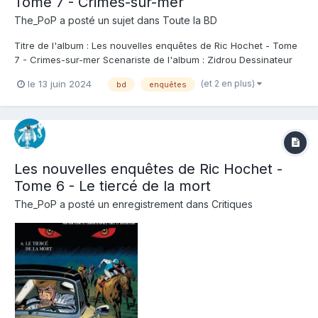
Tome 7 - Crimes-sur-mer
The_PoP
a posté un sujet dans
Toute la BD
Titre de l'album : Les nouvelles enquêtes de Ric Hochet - Tome
7 - Crimes-sur-mer Scenariste de l'album : Zidrou Dessinateur
de l'album : Simon Van Liemt Coloriste : François Cerminaro
(et 2 en plus)
le 13 juin 2024
bd
enquêtes
Editeur de l'album : Le Lombard Note : Résumé de l'album : Le
temps est venu pour Ric Ho...
Les nouvelles enquêtes de Ric Hochet -
Tome 6 - Le tiercé de la mort
The_PoP
a posté un enregistrement dans
Critiques