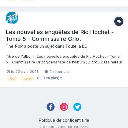
Les nouvelles enquêtes de Ric Hochet -
Tome 5 - Commissaire Griot
The_PoP
a posté un sujet dans
Toute la BD
Titre de l'album : Les nouvelles enquêtes de Ric Hochet - Tome
5 - Commissaire Griot Scenariste de l'album : Zidrou Dessinateur
de l'album : Simon Van Liemt Coloriste : Cerminaro Editeur de
le 22 avril 2021
2 réponses
l'album : Le Lombard Note : Résumé de l'album : Suite à un
(et 3 en plus)
bd
polar
échange international, B...
Politique de confidentialité
(C) 1998 - 2099 1001BD.com