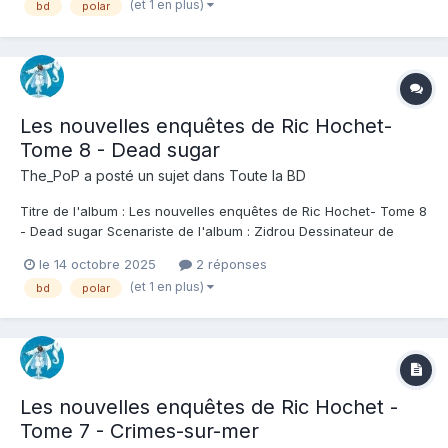
(et 1 en plus)
bd
polar
plus jeunes. D'ailleurs Ric passe ici complètement...
Les nouvelles enquêtes de Ric Hochet-
Tome 8 - Dead sugar
The_PoP
a posté un sujet dans
Toute la BD
Titre de l'album : Les nouvelles enquêtes de Ric Hochet- Tome 8
- Dead sugar Scenariste de l'album : Zidrou Dessinateur de
l'album : Simon Van Liemt Coloriste : Cerminaro Editeur de
le 14 octobre 2025
2 réponses
l'album : Le Lombard Note : Résumé de l'album : Tandis que
(et 1 en plus)
bd
polar
Paris ploie sous la pluie et les...
Les nouvelles enquêtes de Ric Hochet -
Tome 7 - Crimes-sur-mer