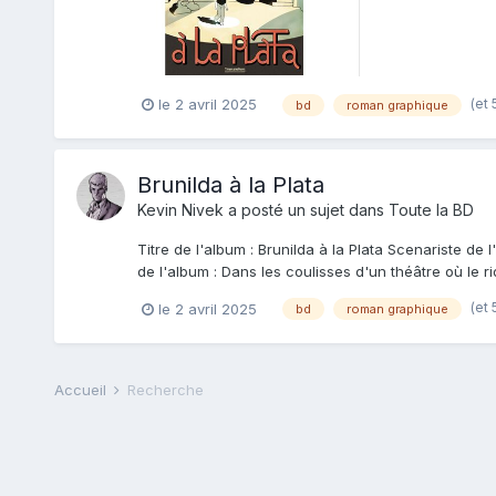
(et 
le 2 avril 2025
bd
roman graphique
Brunilda à la Plata
Kevin Nivek
a posté un sujet dans
Toute la BD
Titre de l'album : Brunilda à la Plata Scenariste de 
de l'album : Dans les coulisses d'un théâtre où le 
(et 
le 2 avril 2025
bd
roman graphique
Accueil
Recherche