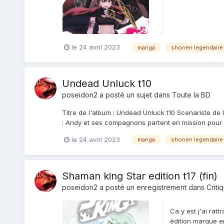
le 24 avril 2023
manga
shonen legendaire
Undead Unluck t10
poseidon2
a posté un sujet dans
Toute la BD
Titre de l'album : Undead Unluck t10 Scenariste de 
: Andy et ses compagnons partent en mission pour se
le 24 avril 2023
manga
shonen legendaire
Shaman king Star edition t17 (fin)
poseidon2
a posté un enregistrement dans
Criti
Ca y est j'ai rat
édition marque en 