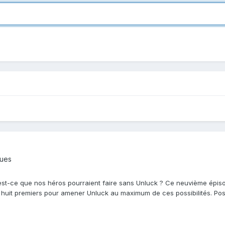
ques
st-ce que nos héros pourraient faire sans Unluck ? Ce neuvième épiso
 huit premiers pour amener Unluck au maximum de ces possibilités. Poss
..