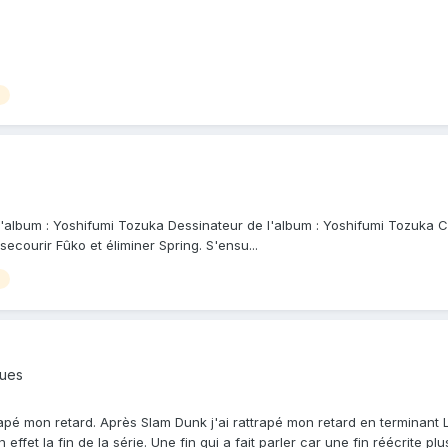
l'album : Yoshifumi Tozuka Dessinateur de l'album : Yoshifumi Tozuka Co
courir Fûko et éliminer Spring. S'ensu...
ques
trapé mon retard. Après Slam Dunk j'ai rattrapé mon retard en terminant
effet la fin de la série. Une fin qui a fait parler car une fin réécrite pl