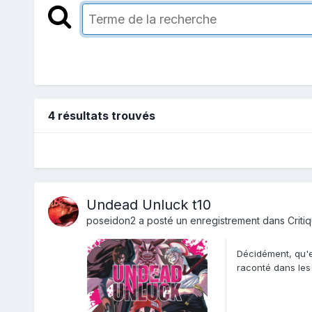
4 résultats trouvés
Undead Unluck t10
poseidon2
a posté un enregistrement dans
Criti
Décidément, qu'e
raconté dans les
avec une Unluck.