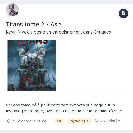
Titans tome 2 - Asia
Kevin Nivek
a posté un enregistrement dans
Critiques
Second tome déjà pour cette fort sympathique saga sur la
mythologie grecque, avec Asia qui endosse le premier rôle de
cette palpitante histoire de vengeance. Se déroulant bien des
(et 5 en plus)
le 12 octobre 2024
bd
mythologie
années avant le premier album, cette histoire est indépendante
mais elle garde le principe initial de femmes humaines po...