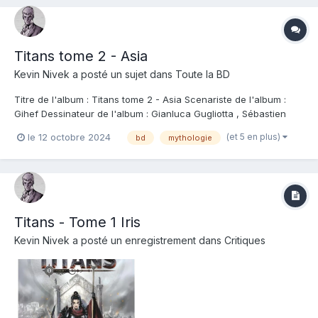
Titans tome 2 - Asia
Kevin Nivek
a posté un sujet dans
Toute la BD
Titre de l'album : Titans tome 2 - Asia Scenariste de l'album :
Gihef Dessinateur de l'album : Gianluca Gugliotta , Sébastien
Grenier Coloriste : Arif Prianto Editeur de l'album : Oxymore Note
(et 5 en plus)
le 12 octobre 2024
bd
mythologie
: Résumé de l'album : BAFOUÉE PAR ARÈS, ASIA VA DÉCHAÎNER
SA FUREUR CONTRE LE DI...
Titans - Tome 1 Iris
Kevin Nivek
a posté un enregistrement dans
Critiques