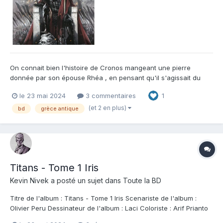
On connait bien l'histoire de Cronos mangeant une pierre
donnée par son épouse Rhéa , en pensant qu'il s'agissait du
dernier-né : Zeus ! Celui-ci élevé à l'écart sur l'île de Crète
le 23 mai 2024
3 commentaires
1
,entreprit sa vengeance à l'âge adulte en déclarant la guerre
aux titans menés par Cronos lui-même , la fameuse Titanom...
(et 2 en plus)
bd
grèce antique
Titans - Tome 1 Iris
Kevin Nivek
a posté un sujet dans
Toute la BD
Titre de l'album : Titans - Tome 1 Iris Scenariste de l'album :
Olivier Peru Dessinateur de l'album : Laci Coloriste : Arif Prianto
Editeur de l'album : Oxymore Note : Résumé de l'album :