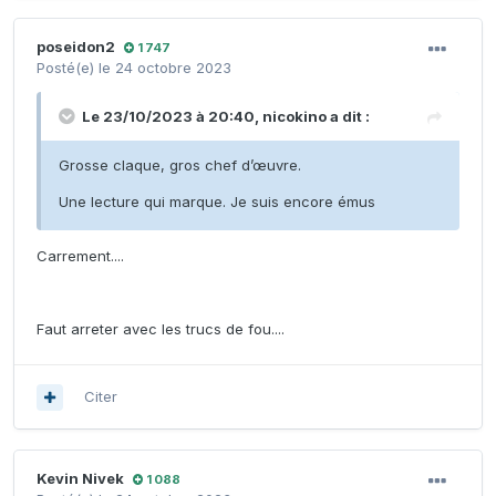
poseidon2
1 747
Posté(e)
le 24 octobre 2023
Le 23/10/2023 à 20:40,
nicokino
a dit :
Grosse claque, gros chef d’œuvre.
Une lecture qui marque. Je suis encore émus
Carrement....
Faut arreter avec les trucs de fou....
Citer
Kevin Nivek
1 088