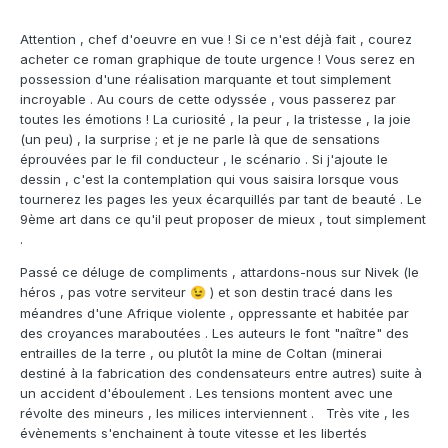
Attention , chef d'oeuvre en vue ! Si ce n'est déjà fait , courez
acheter ce roman graphique de toute urgence ! Vous serez en
possession d'une réalisation marquante et tout simplement
incroyable . Au cours de cette odyssée , vous passerez par
toutes les émotions ! La curiosité , la peur , la tristesse , la joie
(un peu) , la surprise ; et je ne parle là que de sensations
éprouvées par le fil conducteur , le scénario . Si j'ajoute le
dessin , c'est la contemplation qui vous saisira lorsque vous
tournerez les pages les yeux écarquillés par tant de beauté . Le
9ème art dans ce qu'il peut proposer de mieux , tout simplement
.
Passé ce déluge de compliments , attardons-nous sur Nivek (le
héros , pas votre serviteur
) et son destin tracé dans les
😉
méandres d'une Afrique violente , oppressante et habitée par
des croyances maraboutées . Les auteurs le font "naître" des
entrailles de la terre , ou plutôt la mine de Coltan (minerai
destiné à la fabrication des condensateurs entre autres) suite à
un accident d'éboulement . Les tensions montent avec une
révolte des mineurs , les milices interviennent . Très vite , les
évènements s'enchainent à toute vitesse et les libertés