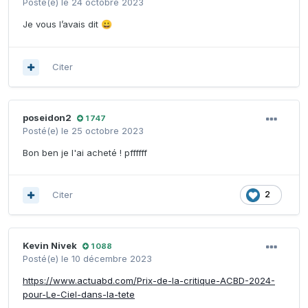
Posté(e)
le 24 octobre 2023
Je vous l’avais dit
😀
Citer
poseidon2
1 747
Posté(e)
le 25 octobre 2023
Bon ben je l'ai acheté ! pffffff
Citer
2
Kevin Nivek
1 088
Posté(e)
le 10 décembre 2023
https://www.actuabd.com/Prix-de-la-critique-ACBD-2024-
pour-Le-Ciel-dans-la-tete