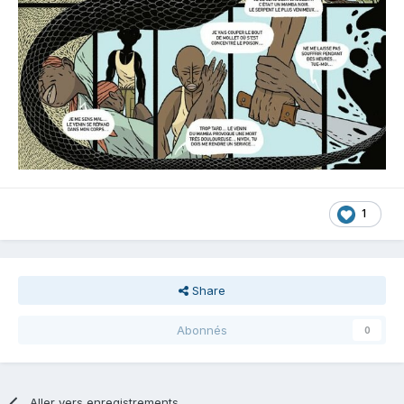
1
Share
Abonnés
0
Aller vers enregistrements