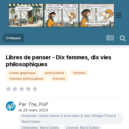
Critiques
Libres de penser - Dix femmes, dix vies
philosophiques
roman graphique
philosophie
femmes
femmes philosophes
histoire
Par
The_PoP
le 25 mars 2023
Scenariste: Jérôme Vermer & Anne Idoux & Jean-Philippe Thivet &
Marie Dubois
Dessinateur: Marie Dubois
Coloriste: Marie Dubois