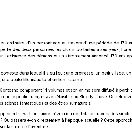
e peu ordinaire d'un personnage au travers d'une période de 170 a
la perte des deux personnes les plus importantes à ses yeux, l'une
par l'existence des démons et un affrontement annoncé 170 ans ap
ntexte dans lequel il a eu lieu : une prêtresse, un petit village, un
ne petite fille maudite et un lien fraternel.
n Gentosho comportant 14 volumes et son anime sera diffusé à partir 
à marqué le public français avec Nuisible ou Bloody Cruise. On retrouv
 des scènes fantastiques et des êtres surnaturels.
ements : va-t-on suivre l'évolution de Jinta au travers des siècles
 Ou passera-t-on directement à l'époque actuelle ? Cette approch
sur la suite de l'aventure.