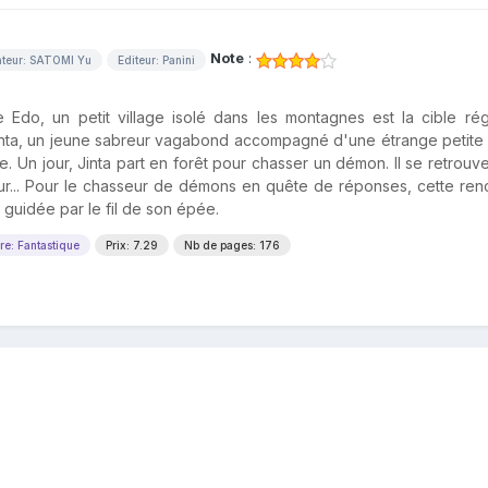
Note
:
ateur: SATOMI Yu
Editeur: Panini
e Edo, un petit village isolé dans les montagnes est la cible rég
Jinta, un jeune sabreur vagabond accompagné d'une étrange petite
e. Un jour, Jinta part en forêt pour chasser un démon. Il se retrouve
futur... Pour le chasseur de démons en quête de réponses, cette ren
guidée par le fil de son épée.
re: Fantastique
Prix: 7.29
Nb de pages: 176