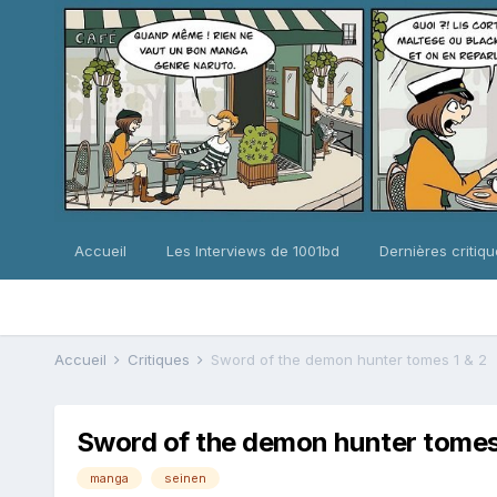
Accueil
Les Interviews de 1001bd
Dernières critiq
Accueil
Critiques
Sword of the demon hunter tomes 1 & 2
Sword of the demon hunter tomes
manga
seinen