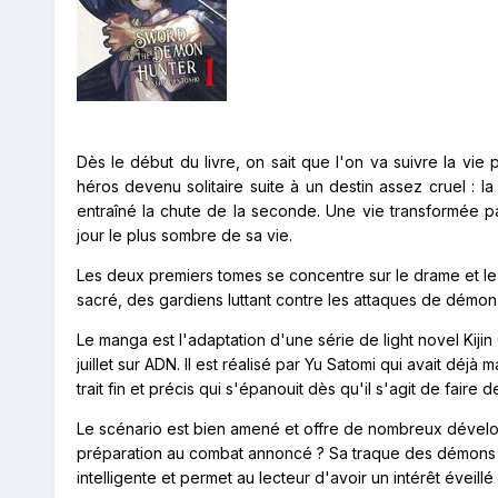
Dès le début du livre, on sait que l'on va suivre la vi
héros devenu solitaire suite à un destin assez cruel : 
entraîné la chute de la seconde. Une vie transformée 
jour le plus sombre de sa vie.
Les deux premiers tomes se concentre sur le drame et le co
sacré, des gardiens luttant contre les attaques de démon, u
Le manga est l'adaptation d'une série de light novel Kiji
juillet sur ADN. Il est réalisé par Yu Satomi qui avait déj
trait fin et précis qui s'épanouit dès qu'il s'agit de faire
Le scénario est bien amené et offre de nombreux développ
préparation au combat annoncé ? Sa traque des démons ?
intelligente et permet au lecteur d'avoir un intérêt éveillé 