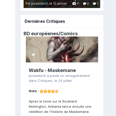
Par poseidon2,
le 12 janvier
11
0
1
Dernières Critiques
BD européenes/
Comics
Wakfu - Maskemane
poseidon2
a posté un enregistrement
dans
Critiques
,
le 24 juillet
Note
:
Apres le tome sur le Roublard
Remington, Ankama lance ensuite une
réédition de l'histoire de Maskemane.