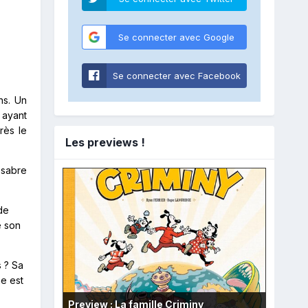
Se connecter avec Google
Se connecter avec Facebook
ns. Un
 ayant
rès le
Les previews !
 sabre
de
e son
 ? Sa
e est
Preview : La famille Criminy