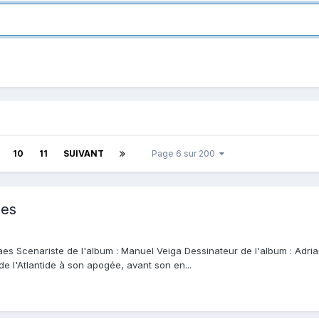
10
11
SUIVANT
Page 6 sur 200
aes
aes Scenariste de l'album : Manuel Veiga Dessinateur de l'album : Adrian
de l'Atlantide à son apogée, avant son en...