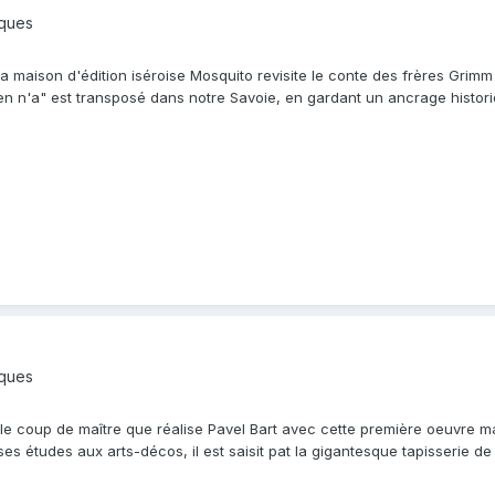
iques
a maison d'édition iséroise Mosquito revisite le conte des frères Grimm
ien n'a" est transposé dans notre Savoie, en gardant un ancrage histor
iques
ble coup de maître que réalise Pavel Bart avec cette première oeuvre 
es études aux arts-décos, il est saisit pat la gigantesque tapisserie de