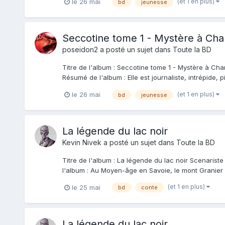
(et 1 en plus)
le 26 mai
bd
jeunesse
Seccotine tome 1 - Mystère à Ch
poseidon2
a posté un sujet dans
Toute la BD
Titre de l'album : Seccotine tome 1 - Mystère à Cham
Résumé de l'album : Elle est journaliste, intrépide, pi
(et 1 en plus)
le 26 mai
bd
jeunesse
La légende du lac noir
Kevin Nivek
a posté un sujet dans
Toute la BD
Titre de l'album : La légende du lac noir Scenariste
l'album : Au Moyen-âge en Savoie, le mont Granier s
(et 1 en plus)
le 25 mai
bd
conte
La légende du lac noir