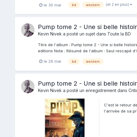
(et 2 en plus)
le 30 mai
bd
western
Pump tome 2 - Une si belle histoir
Kevin Nivek
a posté un sujet dans
Toute la BD
Titre de l'album : Pump tome 2 - Une si belle histoi
editions Note : Résumé de l'album : Seul rescapé d'u
le 26 mai
bd
western
Pump tome 2 - Une si belle histoir
Kevin Nivek
a posté un enregistrement dans
Crit
C'est le retour 
l'arrivée de sa p
partie pour...