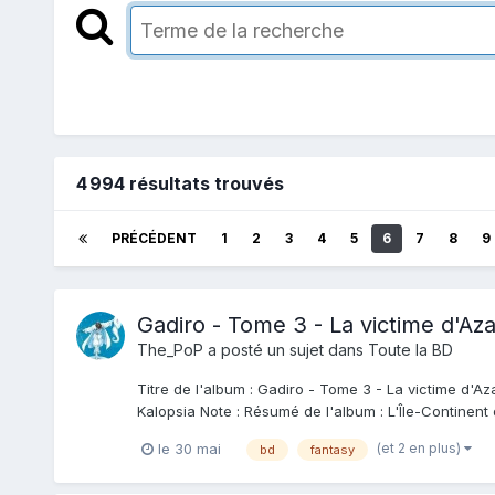
4 994 résultats trouvés
PRÉCÉDENT
1
2
3
4
5
6
7
8
9
Gadiro - Tome 3 - La victime d'Az
The_PoP
a posté un sujet dans
Toute la BD
Titre de l'album : Gadiro - Tome 3 - La victime d'Az
Kalopsia Note : Résumé de l'album : L'Île-Continent 
(et 2 en plus)
le 30 mai
bd
fantasy