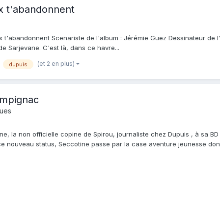
ux t'abandonnent
ux t'abandonnent Scenariste de l'album : Jérémie Guez Dessinateur de l'a
de Sarjevane. C'est là, dans ce havre...
(et 2 en plus)
dupuis
ampignac
ques
ne, la non officielle copine de Spirou, journaliste chez Dupuis , à sa BD
 ce nouveau status, Seccotine passe par la case aventure jeunesse dont e