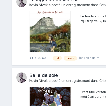
Kevin Nivek
a posté un enregistrement dans
Crit
Le fondateur de l
"qui trop veux, r
à...
(et 1 en plus)
le 25 mai
bd
conte
Belle de soie
Kevin Nivek
a posté un enregistrement dans
Crit
C'est une vérita
médiéval durant s
être à ce mome...