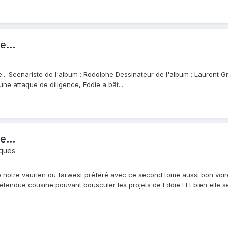
e...
re... Scenariste de l'album : Rodolphe Dessinateur de l'album : Laurent 
ne attaque de diligence, Eddie a bât...
e...
iques
de notre vaurien du farwest préféré avec ce second tome aussi bon voir
rétendue cousine pouvant bousculer les projets de Eddie ! Et bien elle 