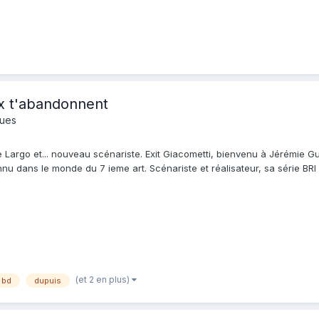
ux t'abandonnent
ques
Largo et... nouveau scénariste. Exit Giacometti, bienvenu à Jérémie G
nu dans le monde du 7 ieme art. Scénariste et réalisateur, sa série 
s...
(et 2 en plus)
bd
dupuis