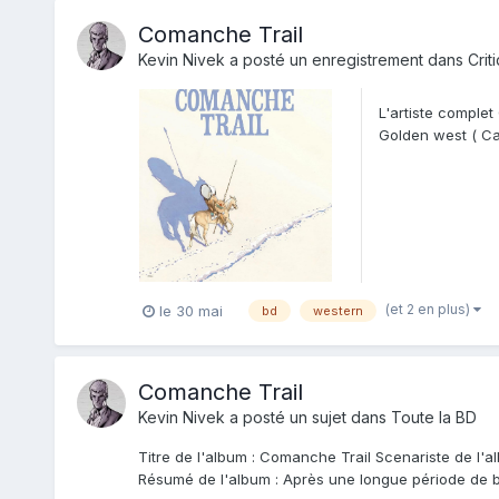
Comanche Trail
Kevin Nivek
a posté un enregistrement dans
Crit
L'artiste comple
Golden west ( Ca
la fin de l'âge...
(et 2 en plus)
le 30 mai
bd
western
Comanche Trail
Kevin Nivek
a posté un sujet dans
Toute la BD
Titre de l'album : Comanche Trail Scenariste de l'al
Résumé de l'album : Après une longue période de b