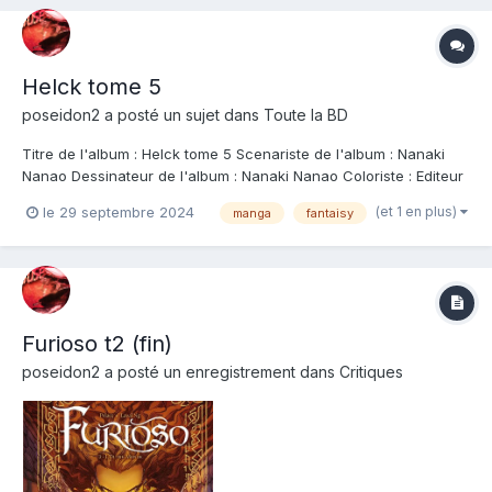
Helck tome 5
poseidon2
a posté un sujet dans
Toute la BD
Titre de l'album : Helck tome 5 Scenariste de l'album : Nanaki
Nanao Dessinateur de l'album : Nanaki Nanao Coloriste : Editeur
de l'album : Doki-Doki Note : Résumé de l'album : Enfin, le passé
(et 1 en plus)
le 29 septembre 2024
manga
fantaisy
de Helck commence à s'éclaircir... Alors qu'il se rend au
château du roi démon...
Furioso t2 (fin)
poseidon2
a posté un enregistrement dans
Critiques