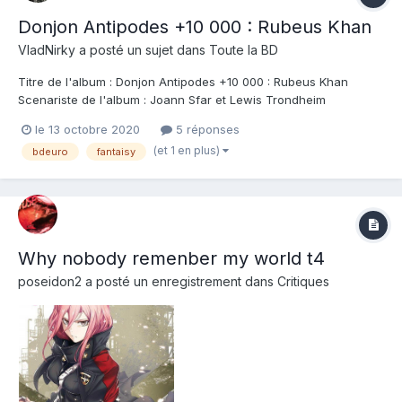
Donjon Antipodes +10 000 : Rubeus Khan
VladNirky
a posté un sujet dans
Toute la BD
Titre de l'album : Donjon Antipodes +10 000 : Rubeus Khan
Scenariste de l'album : Joann Sfar et Lewis Trondheim
Dessinateur de l'album : Vince Coloriste : Walter Editeur de
le 13 octobre 2020
5 réponses
l'album : Delcourt Note : Résumé de l'album : Pour lutter contre
(et 1 en plus)
bdeuro
fantaisy
l'invasion des démons géants surgis...
Why nobody remenber my world t4
poseidon2
a posté un enregistrement dans
Critiques