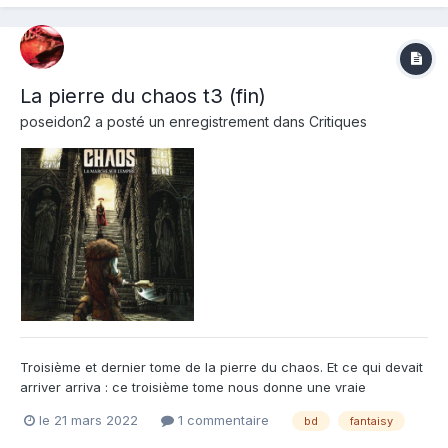
rêves de conquête......
La pierre du chaos t3 (fin)
poseidon2
a posté un enregistrement dans
Critiques
Troisième et dernier tome de la pierre du chaos. Et ce qui devait
arriver arriva : ce troisième tome nous donne une vraie
sensation de trop peu. La BD est un art à part. S’il est vrai qu'elle
le 21 mars 2022
1 commentaire
bd
fantaisy
permet de se reposer sur les dessins pour faire passer une
partie de l'histoire, il est aussi vrai qu'elle...