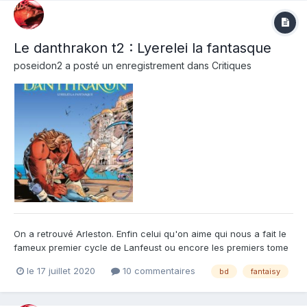
Le danthrakon t2 : Lyerelei la fantasque
poseidon2
a posté un enregistrement dans
Critiques
On a retrouvé Arleston. Enfin celui qu'on aime qui nous a fait le
fameux premier cycle de Lanfeust ou encore les premiers tome
d'Ekho. En effet le premier tome était assez quelconque avec
le 17 juillet 2020
10 commentaires
bd
fantaisy
une présentation des personnages pas très originale tout
comme l'avancée sans surprise de l'histoire. Un premier...