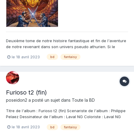
Deuxième tome de notre histoire fantastique et fin de l'aventure
de notre revenant dans son univers pseudo athurien. Si le
premier tome avait été plein de promesse, ce deuxième tome
le 18 avril 2023
bd
fantaisy
fait ce qu'il faut pour y répondre et ce malgré un nombre de
page un peu trop limité à mon gout. L'histoire est c...
Furioso t2 (fin)
poseidon2
a posté un sujet dans
Toute la BD
Titre de l'album : Furioso t2 (fin) Scenariste de l'album : Philippe
Pelaez Dessinateur de l'album : Laval NG Coloriste : Laval NG
Editeur de l'album : Drakoo Note : Résumé de l'album : La fin
le 18 avril 2023
bd
fantaisy
d'une aventure épique mêlant féerie, passion amoureuse, et