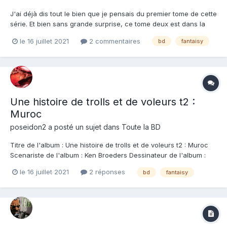
J'ai déjà dis tout le bien que je pensais du premier tome de cette
série. Et bien sans grande surprise, ce tome deux est dans la
ligne droite du premier : de la vraie fantasy de conte. Vous
le 16 juillet 2021
2 commentaires
bd
fantaisy
savez celle sans trop humour, avec des méchants très
méchants, des causes désespérées, des quêtes tout ça tout...
Une histoire de trolls et de voleurs t2 :
Muroc
poseidon2
a posté un sujet dans
Toute la BD
Titre de l'album : Une histoire de trolls et de voleurs t2 : Muroc
Scenariste de l'album : Ken Broeders Dessinateur de l'album :
Ken Broeders Coloriste : Ken Broeders Editeur de l'album :
le 16 juillet 2021
2 réponses
bd
fantaisy
Drakoo Note : Résumé de l'album : À Muroc, le sorcier rouge
aide Ysabeau à retrouver...