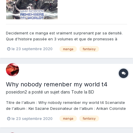
Decidement ce manga est vraiment surprenant par sa densité.
Que d'histoire passée en 3 volumes et que de promesses à
venir. Et ce tome 4 est excellent car il solidifie l'ensemble. En
le 23 septembre 2020
manga
fantaisy
effet on avait eu peur, durant le tome 3, que la série soit courte
avec juste un gros combat avec la reine des démon...
Why nobody remenber my world t4
poseidon2
a posté un sujet dans
Toute la BD
Titre de l'album : Why nobody remenber my world t4 Scenariste
de l'album : Kei Sazane Dessinateur de l'album : Arikan Coloriste
: Editeur de l'album : Doki-Doki Note : Résumé de l'album :
le 23 septembre 2020
manga
fantaisy
Pourquoi personne ne se souvient du monde d'avant ? La
Grande Guerre pour la supréma...