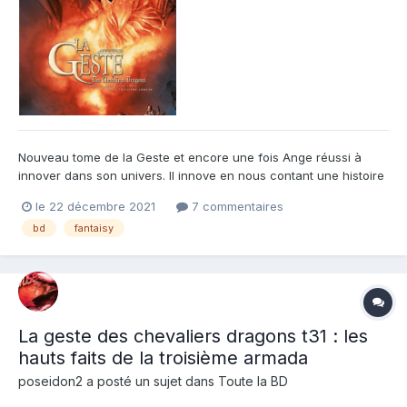
Nouveau tome de la Geste et encore une fois Ange réussi à
innover dans son univers. Il innove en nous contant une histoire
via plusieurs échos et plusieurs versions. C'est très intelligent
le 22 décembre 2021
7 commentaires
d'avoir pris plusieurs ouï-dire sur une même histoire et de les
bd
fantaisy
confronter autour d'un feu de bois. Cela n...
La geste des chevaliers dragons t31 : les
hauts faits de la troisième armada
poseidon2
a posté un sujet dans
Toute la BD