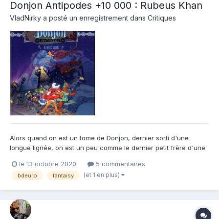
Donjon Antipodes +10 000 : Rubeus Khan
VladNirky
a posté un enregistrement dans
Critiques
Alors quand on est un tome de Donjon, dernier sorti d'une
longue lignée, on est un peu comme le dernier petit frère d'une
très très grande famille. Mais quand en plus on est le 1er du bout
le 13 octobre 2020
5 commentaires
du bout (du bout positif: +10 000!), c'est à dire sur la
(et 1 en plus)
bdeuro
fantaisy
chronologie, le 1er tome de l'ère moderne de Donjon. L...