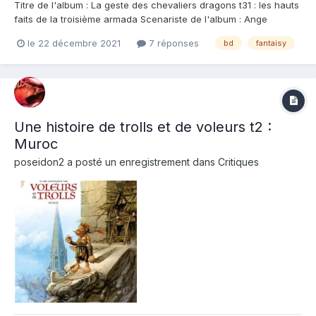
Titre de l'album : La geste des chevaliers dragons t31 : les hauts
faits de la troisième armada Scenariste de l'album : Ange
Dessinateur de l'album : Ig Guara Coloriste : Stéphane Paitreau
le 22 décembre 2021
7 réponses
bd
fantaisy
Editeur de l'album : Soleil Note : Résumé de l'album : Une jeune
Minime de l'Ordre d...
Une histoire de trolls et de voleurs t2 :
Muroc
poseidon2
a posté un enregistrement dans
Critiques