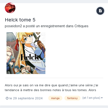
Helck tome 5
poseidon2
a posté un enregistrement dans
Critiques
Alors oui je sais on va me dire que quand j'aime une série j'ai
tendance à mettre des bonnes notes à tous les tomes. Alors
deja ce n'est pas forcement vrai. Mais en plus que celui ci c'est
(et 1 en plus)
le 29 septembre 2024
manga
fantaisy
.... pfff j'aurai aimé mettre 6. Le passé de Helck est dingue...
Super triste 😞 J'ai failli versé une larme t...