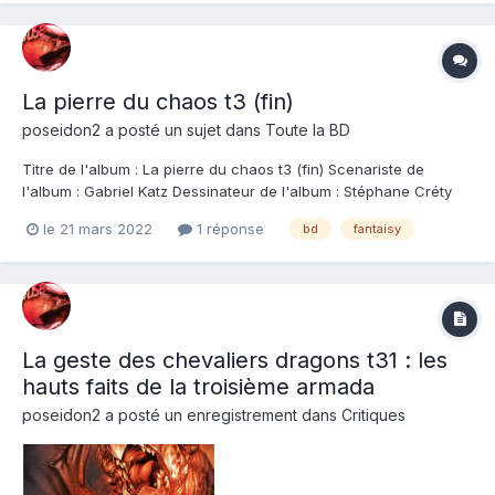
La pierre du chaos t3 (fin)
poseidon2
a posté un sujet dans
Toute la BD
Titre de l'album : La pierre du chaos t3 (fin) Scenariste de
l'album : Gabriel Katz Dessinateur de l'album : Stéphane Créty
Coloriste : Stéphane Créty Editeur de l'album : Drakoo Note :
le 21 mars 2022
1 réponse
bd
fantaisy
Résumé de l'album : L'empire se croyait invincible... Après avoir
écrasé les barbares...
La geste des chevaliers dragons t31 : les
hauts faits de la troisième armada
poseidon2
a posté un enregistrement dans
Critiques