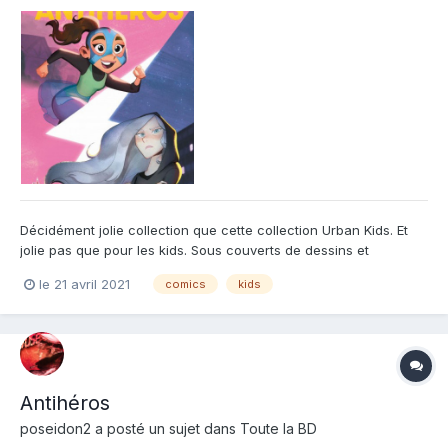
Décidément jolie collection que cette collection Urban Kids. Et
jolie pas que pour les kids. Sous couverts de dessins et
d'histoire enfantines, ce Antihéros se trouve être vraiment
le 21 avril 2021
comics
kids
passionnant. On suit avec plaisir les aventures de nos deux
apprenties héros et vilaines. Ce qui fait la force de...
Antihéros
poseidon2
a posté un sujet dans
Toute la BD