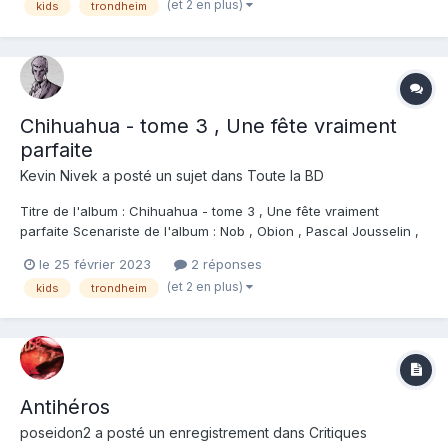
(et 2 en plus)
kids
trondheim
se trouver en toute fin de récit 😉 . Mais revenons à nos mouto...
Chihuahua - tome 3 , Une fête vraiment
parfaite
Kevin Nivek
a posté un sujet dans
Toute la BD
Titre de l'album : Chihuahua - tome 3 , Une fête vraiment
parfaite Scenariste de l'album : Nob , Obion , Pascal Jousselin ,
Lewis Trondheim Dessinateur de l'album : Nob , Obion , Pascal
le 25 février 2023
2 réponses
Jousselin , Lewis Trondheim Coloriste : Editeur de l'album :
(et 2 en plus)
kids
trondheim
Autres Editeurs/Auto editions No...
Antihéros
poseidon2
a posté un enregistrement dans
Critiques