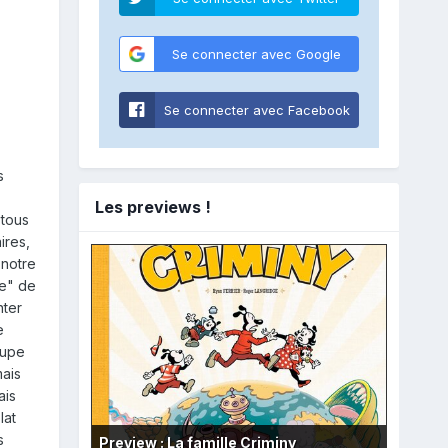
Se connecter avec Google
Se connecter avec Facebook
s
Les previews !
 tous
ires,
 notre
te" de
nter
e
oupe
mais
ais
lat
s
Preview : La famille Criminy