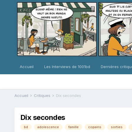
Accueil
Les Interviews de 1001bd
Dernières critiq
Accueil
Critiques
Dix secondes
Dix secondes
bd
adolescence
famille
copains
sorties