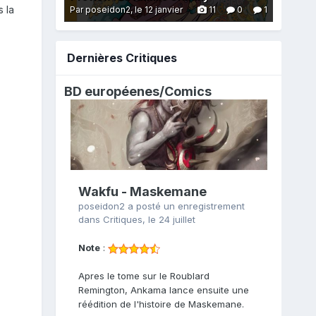
s la
Par poseidon2,
le 12 janvier
11
0
1
Dernières Critiques
BD européenes/
Comics
Wakfu - Maskemane
poseidon2
a posté un enregistrement
dans
Critiques
,
le 24 juillet
Note
:
Apres le tome sur le Roublard
Remington, Ankama lance ensuite une
réédition de l'histoire de Maskemane.