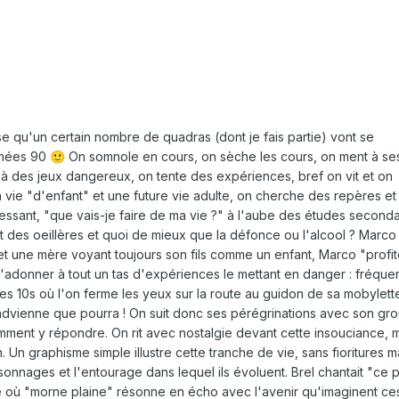
 qu'un certain nombre de quadras (dont je fais partie) vont se
années 90
On somnole en cours, on sèche les cours, on ment à se
🙂
à des jeux dangereux, on tente des expériences, bref on vit et on
vie "d'enfant" et une future vie adulte, on cherche des repères et
tressant, "que vais-je faire de ma vie ?" à l'aube des études seconda
t des oeillères et quoi de
mieux que la défonce ou l'alcool ? Marco
et une mère voyant toujours son fils comme un enfant, Marco "profi
adonner à tout un tas d'expériences le mettant en danger : fréque
es 10s où l'on ferme les yeux sur la route au guidon de sa mobylett
 advienne que pourra ! On suit donc ses pérégrinations avec son gr
omment y répondre. On rit avec nostalgie devant cette insouciance, 
n. Un graphisme simple illustre cette tranche de vie, sans fioritures m
onnages et l'entourage dans lequel ils évoluent. Brel chantait "ce p
lge où "morne plaine" résonne en écho avec l'avenir qu'imaginent ce