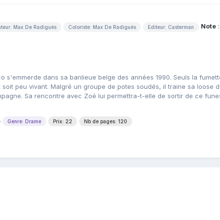
Note
:
ateur: Max De Radiguès
Coloriste: Max De Radiguès
Editeur: Casterman
co s'emmerde dans sa banlieue belge des années 1990. Seuls la fumett
nt soit peu vivant. Malgré un groupe de potes soudés, il traine sa loose 
pagne. Sa rencontre avec Zoé lui permettra-t-elle de sortir de ce fune
e
Genre: Drame
Prix: 22
Nb de pages: 120