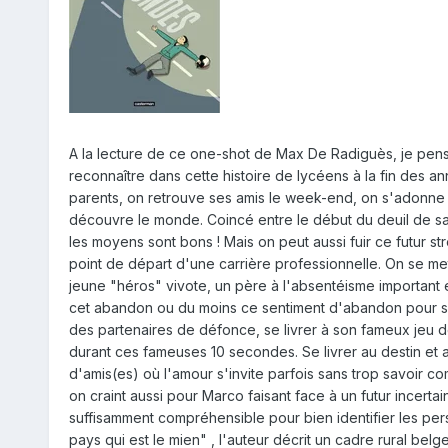
A la lecture de ce one-shot de Max De Radiguès, je pense
reconnaître dans cette histoire de lycéens à la fin des 
parents, on retrouve ses amis le week-end, on s'adonne 
découvre le monde. Coincé entre le début du deuil de sa 
les moyens sont bons ! Mais on peut aussi fuir ce futur s
point de départ d'une carrière professionnelle. On se me
jeune "héros" vivote, un père à l'absentéisme important 
cet abandon ou du moins ce sentiment d'abandon pour s'
des partenaires de défonce, se livrer à son fameux jeu d
durant ces fameuses 10 secondes. Se livrer au destin et
d'amis(es) où l'amour s'invite parfois sans trop savoir c
on craint aussi pour Marco faisant face à un futur incertai
suffisamment compréhensible pour bien identifier les pers
pays qui est le mien" , l'auteur décrit un cadre rural be