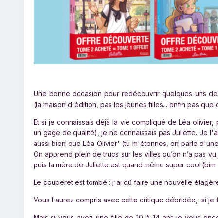
Une bonne occasion pour redécouvrir quelques-uns des t
(la maison d'édition, pas les jeunes filles... enfin pas que 
Et si je connaissais déjà la vie compliqué de Léa olivier,
un gage de qualité), je ne connaissais pas Juliette. Je l'ai d
aussi bien que Léa Olivier' (tu m'étonnes, on parle d'u
On apprend plein de trucs sur les villes qu’on n’a pas vu...
puis la mère de Juliette est quand même super cool.(bim 
Le couperet est tombé : j'ai dû faire une nouvelle étagè
Vous l'aurez compris avec cette critique débridée, si je 
Mais si vous avez une fille de 10 à 14 ans je vous enco