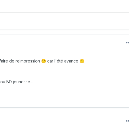
 faire de reimpression
car l'été avance
😉
😉
ou BD jeunesse....