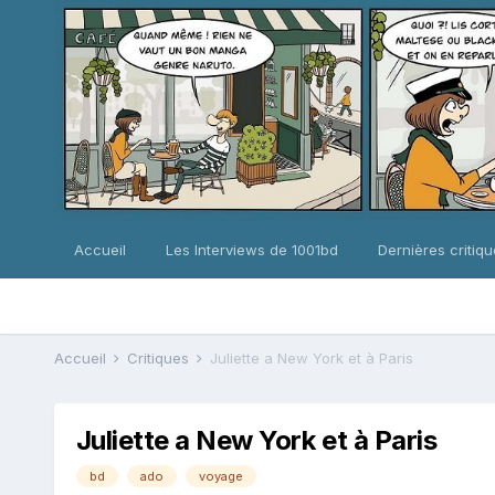
Accueil
Les Interviews de 1001bd
Dernières critiq
Accueil
Critiques
Juliette a New York et à Paris
Juliette a New York et à Paris
bd
ado
voyage