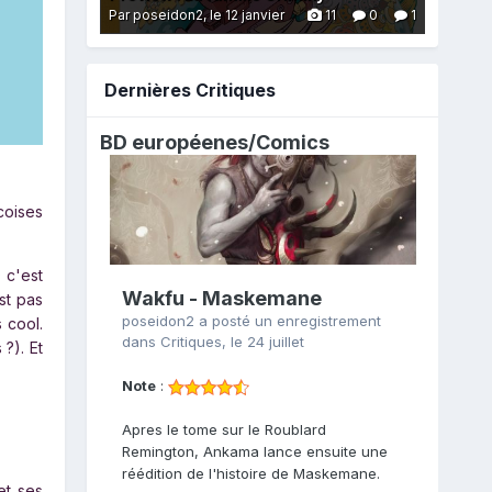
Par poseidon2,
le 12 janvier
11
0
1
Dernières Critiques
BD européenes/
Comics
coises
 c'est
Wakfu - Maskemane
st pas
poseidon2
a posté un enregistrement
 cool.
dans
Critiques
,
le 24 juillet
 ?). Et
Note
:
Apres le tome sur le Roublard
Remington, Ankama lance ensuite une
réédition de l'histoire de Maskemane.
et ses