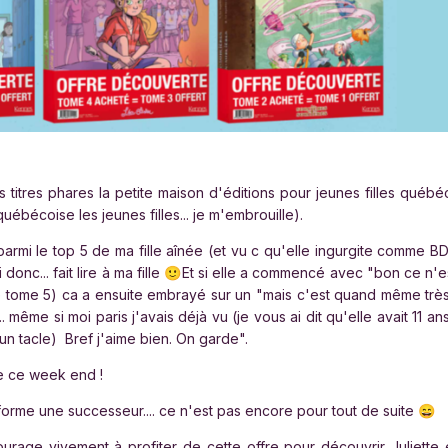
itres phares la petite maison d'éditions pour jeunes filles québé
québécoise les jeunes filles... je m'embrouille).
 parmi le top 5 de ma fille aînée (et vu c qu'elle ingurgite comme BD
onc... fait lire à ma fille
Et si elle a commencé avec "bon ce n'e
🙂
ne tome 5) ca a ensuite embrayé sur un "mais c'est quand même très
 même si moi paris j'avais déjà vu (je vous ai dit qu'elle avait 11 ans
un tacle) Bref j'aime bien. On garde".
re ce week end !
forme une successeur.... ce n'est pas encore pour tout de suite
😄
urage vivement à profiter de cette offre pour découvrir Juliette 