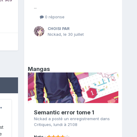
...
0 réponse
CHOISI PAR
Nickad
,
le 30 juillet
Mangas
Semantic error tome 1
Nickad
a posté un enregistrement dans
Critiques
,
lundi à 21:08
st
e
Note
: