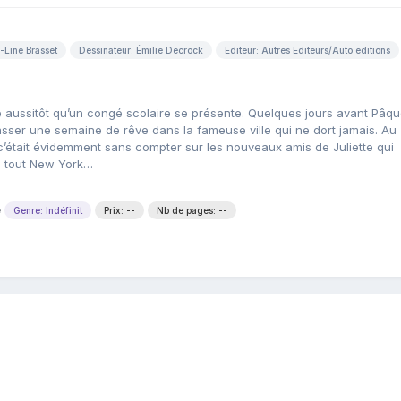
-Line Brasset
Dessinateur: Émilie Decrock
Editeur: Autres Editeurs/Auto editions
e aussitôt qu’un congé scolaire se présente. Quelques jours avant Pâqu
sser une semaine de rêve dans la fameuse ville qui ne dort jamais. Au
c’était évidemment sans compter sur les nouveaux amis de Juliette qui
rs tout New York…
e
Genre: Indéfinit
Prix: --
Nb de pages: --