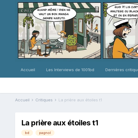
Accueil
Les Interviews de 1001bd
Dernières critiq
Accueil
Critiques
La prière aux étoiles t1
La prière aux étoiles t1
bd
pagnol