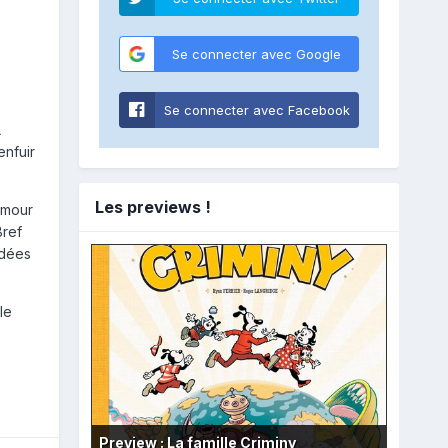
Se connecter avec Google
Se connecter avec Facebook
L
enfuir
Les previews !
amour
Bref
idées
le
Preview : La famille Criminy