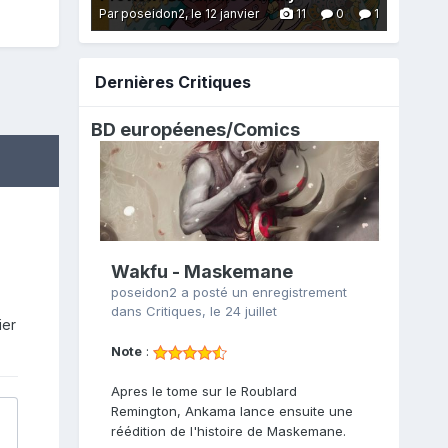
Par poseidon2,
le 12 janvier
11
0
1
Dernières Critiques
BD européenes/
Comics
Wakfu - Maskemane
poseidon2
a posté un enregistrement
dans
Critiques
,
le 24 juillet
ier
Note
:
Apres le tome sur le Roublard
Remington, Ankama lance ensuite une
réédition de l'histoire de Maskemane.