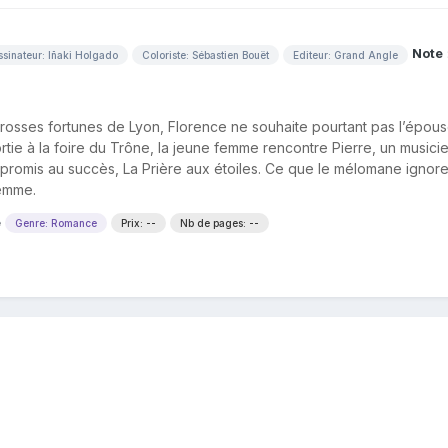
Note
sinateur: Iñaki Holgado
Coloriste: Sébastien Bouët
Editeur: Grand Angle
osses fortunes de Lyon, Florence ne souhaite pourtant pas l’épous
tie à la foire du Trône, la jeune femme rencontre Pierre, un musici
tre promis au succès, La Prière aux étoiles. Ce que le mélomane ignore
femme.
e
Genre: Romance
Prix: --
Nb de pages: --