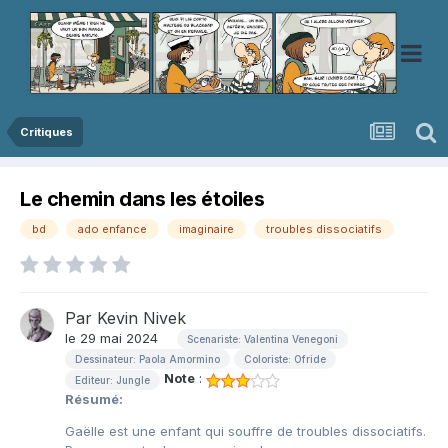
Critiques
Le chemin dans les étoiles
bd
ado enfance
imaginaire
troubles dissociatifs
Par
Kevin Nivek
le 29 mai 2024
Scenariste: Valentina Venegoni
Dessinateur: Paola Amormino
Coloriste: Ofride
Note
:
Editeur: Jungle
Résumé:
Gaëlle est une enfant qui souffre de troubles dissociatifs.