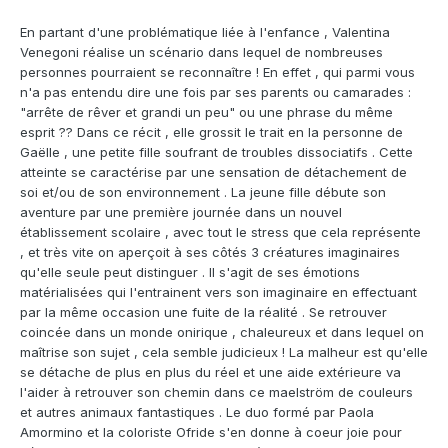
En partant d'une problématique liée à l'enfance , Valentina
Venegoni réalise un scénario dans lequel de nombreuses
personnes pourraient se reconnaître ! En effet , qui parmi vous
n'a pas entendu dire une fois par ses parents ou camarades :
"arrête de rêver et grandi un peu" ou une phrase du même
esprit ?? Dans ce récit , elle grossit le trait en la personne de
Gaëlle , une petite fille soufrant de troubles dissociatifs . Cette
atteinte se caractérise par une sensation de détachement de
soi et/ou de son environnement . La jeune fille débute son
aventure par une première journée dans un nouvel
établissement scolaire , avec tout le stress que cela représente
, et très vite on aperçoit à ses côtés 3 créatures imaginaires
qu'elle seule peut distinguer . Il s'agit de ses émotions
matérialisées qui l'entrainent vers son imaginaire en effectuant
par la même occasion une fuite de la réalité . Se retrouver
coincée dans un monde onirique , chaleureux et dans lequel on
maîtrise son sujet , cela semble judicieux ! La malheur est qu'elle
se détache de plus en plus du réel et une aide extérieure va
l'aider à retrouver son chemin dans ce maelström de couleurs
et autres animaux fantastiques . Le duo formé par Paola
Amormino et la coloriste Ofride s'en donne à coeur joie pour