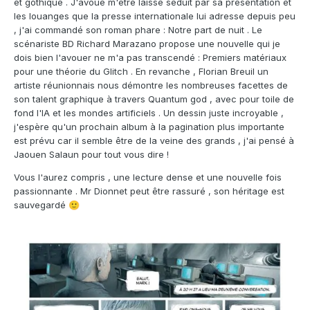
et gothique . J'avoue m'être laissé séduit par sa présentation et
les louanges que la presse internationale lui adresse depuis peu
, j'ai commandé son roman phare : Notre part de nuit . Le
scénariste BD Richard Marazano propose une nouvelle qui je
dois bien l'avouer ne m'a pas transcendé : Premiers matériaux
pour une théorie du Glitch . En revanche , Florian Breuil un
artiste réunionnais nous démontre les nombreuses facettes de
son talent graphique à travers Quantum god , avec pour toile de
fond l'IA et les mondes artificiels . Un dessin juste incroyable ,
j'espère qu'un prochain album à la pagination plus importante
est prévu car il semble être de la veine des grands , j'ai pensé à
Jaouen Salaun pour tout vous dire !
Vous l'aurez compris , une lecture dense et une nouvelle fois
passionnante . Mr Dionnet peut être rassuré , son héritage est
sauvegardé
🙂