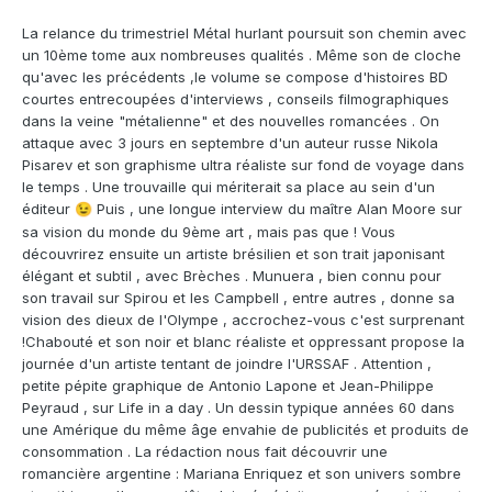
La relance du trimestriel Métal hurlant poursuit son chemin avec
un 10ème tome aux nombreuses qualités . Même son de cloche
qu'avec les précédents ,le volume se compose d'histoires BD
courtes entrecoupées d'interviews , conseils filmographiques
dans la veine "métalienne" et des nouvelles romancées . On
attaque avec 3 jours en septembre d'un auteur russe Nikola
Pisarev et son graphisme ultra réaliste sur fond de voyage dans
le temps . Une trouvaille qui mériterait sa place au sein d'un
éditeur
Puis , une longue interview du maître Alan Moore sur
😉
sa vision du monde du 9ème art , mais pas que ! Vous
découvrirez ensuite un artiste brésilien et son trait japonisant
élégant et subtil , avec Brèches . Munuera , bien connu pour
son travail sur Spirou et les Campbell , entre autres , donne sa
vision des dieux de l'Olympe , accrochez-vous c'est surprenant
!Chabouté et son noir et blanc réaliste et oppressant propose la
journée d'un artiste tentant de joindre l'URSSAF . Attention ,
petite pépite graphique de Antonio Lapone et Jean-Philippe
Peyraud , sur Life in a day . Un dessin typique années 60 dans
une Amérique du même âge envahie de publicités et produits de
consommation . La rédaction nous fait découvrir une
romancière argentine : Mariana Enriquez et son univers sombre