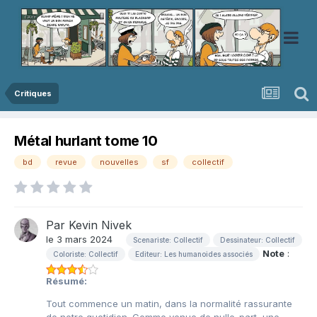
Critiques
Métal hurlant tome 10
bd
revue
nouvelles
sf
collectif
Par
Kevin Nivek
le 3 mars 2024
Scenariste: Collectif
Dessinateur: Collectif
Note
:
Coloriste: Collectif
Editeur: Les humanoides associés
Résumé:
Tout commence un matin, dans la normalité rassurante