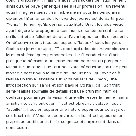
ainsi qu'une paye générique liée à leur profession , un revenu
vous l'imaginez bien , très faible même pour les personnes
diplômés ! Bien entendu , le rêve des jeunes est de partir pour
"Yuma" , le nom qu'ils donnent aux Etats-Unis , les plus vieux
ayant digéré la propagande communiste se contentent de ce
qu'ils ont et se félicitent du peu d'avantages dont ils disposent .
On découvre donc tous ces aspects "locaux" sous les yeux
ébahis du jeune couple , ET , des turpitudes des havanais avec
leurs problématiques personnelles . Le fil conducteur étant
presque la décision d'un jeune cubain de partir ou pas pour
Miami sur un radeau de fortune ! Nous découvrons tout ce petit
monde s'agiter sous la plume de Edo Brenes , qui avait déjà
réalisé un travail similaire sur Bons baisers de Limon , une
introspection sur sa vie et son pays le Costa Rica . Son trait
semi-réaliste fourmille de détails et il use d'un minimum de
couleurs pour imager la vision d'une ville restée la même , sans
ambition et sans entretien . Tout est ébréché , délavé , usé ,
"écaillé" ... Peut-on espérer une note d'espoir pour ce pays et
ses habitants ? Vous le découvrirez en lisant cet épais roman
graphique au fil narratif très soigneux et surprenant dans sa
conclusion .