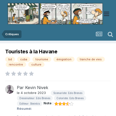
Critiques
Touristes à la Havane
bd
cuba
tourisme
émigration
tranche de vies
rencontre
culture
Par
Kevin Nivek
le 4 octobre 2023
Scenariste: Edo Brenes
Dessinateur: Edo Brenes
Coloriste: Edo Brenes
Note
:
Editeur: Steinkis
Résumé: