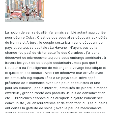
La notion de vernis écaillé n'a jamais semblé autant appropriée
pour décrire Cuba . C'est ce que vous allez découvrir aux côtés
de Ivannia et Arturo , le couple costaricain venu découvrir ce
pays et surtout sa capitale : La Havane . N'ayant pas eu la
chance (ou pas) de visiter cette île des Caraïbes , j'ai donc
découvert ce microcosme toujours sous embargo américain , à
travers les yeux de ce couple costaricain , mais pas que !
L'auteur a eu l'intelligence de mélanger le voyage touristique et
le quotidien des locaux . Ainsi l'on découvre leur arrivée avec
les difficultés logistiques liées à un pays sous-développé :
présence de 2 monnaies avec une pour les touristes et une
pour les cubains , pas d'internet , difficultés de joindre le monde
extérieur , grande rareté des produits usuels de consommation
etc .... Problèmes économiques auxquels s'ajoute l'obédience
communiste , où obscurantisme et délation font loi . Les cubains
ont certes la gratuité de soins ( avec le peu de médicaments
dont ils disposent) , mais ont aussi des tickets de rationnement