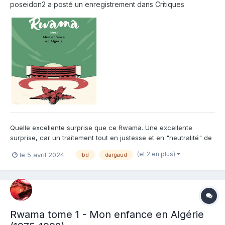
poseidon2
a posté un enregistrement dans
Critiques
Quelle excellente surprise que ce Rwama. Une excellente
surprise, car un traitement tout en justesse et en "neutralité" de
l'évolution de l'Algérie dans les années qui suivirent son
(et 2 en plus)
le 5 avril 2024
bd
dargaud
indépendance. Une histoire qui est inconnue à beaucoup de
français n'ayant connu l'Algérie que comme un pays étra...
Rwama tome 1 - Mon enfance en Algérie