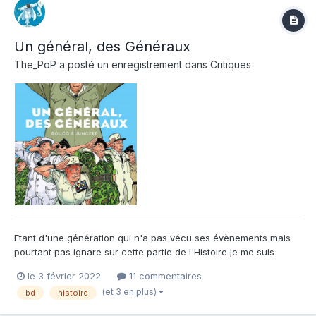
Un général, des Généraux
The_PoP
a posté un enregistrement dans
Critiques
Etant d'une génération qui n'a pas vécu ses évènements mais
pourtant pas ignare sur cette partie de l'Histoire je me suis
régalé à lire ce tome, l'ironie permanente et le ridicule des
le 3 février 2022
11 commentaires
situations combiné au côté pourtant très historique et
(et 3 en plus)
bd
histoire
documenté du propos rend cet ouvrage assez chouette à lire.
A...