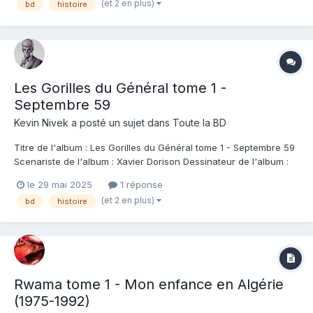
(et 2 en plus)
bd
histoire
l'histoire avec un grand H en nous remémorant la situ...
Les Gorilles du Général tome 1 -
Septembre 59
Kevin Nivek
a posté un sujet dans
Toute la BD
Titre de l'album : Les Gorilles du Général tome 1 - Septembre 59
Scenariste de l'album : Xavier Dorison Dessinateur de l'album :
Julien Telo Coloriste : Gaétan Georges Editeur de l'album :
le 29 mai 2025
1 réponse
Casterman Note : Résumé de l'album : 1959. Alors que les
(et 2 en plus)
bd
histoire
cercueils de jeunes appelés...
Rwama tome 1 - Mon enfance en Algérie
(1975-1992)