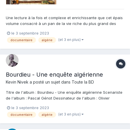
Une lecture à la fois et complexe et enrichissante que cet épais
volume consacré à un pan de la vie riche du plus grand des
sociologues ! Pascal Génot livre un condensé extrêmement bien
le 3 septembre 2023
documenté en marchant dans les pas de Pierre Bourdieu . Il
(et 3 en plus)
documentaire
algérie
réalise plus une enquête sur le personnage qu'une vérit...
Bourdieu - Une enquête algérienne
Kevin Nivek
a posté un sujet dans
Toute la BD
Titre de l'album : Bourdieu - Une enquête algérienne Scenariste
de l'album : Pascal Génot Dessinateur de l'album : Olivier
Thomas Coloriste : Editeur de l'album : Steinkis Note : Résumé de
le 3 septembre 2023
l'album : Jeune agrégé de philo, Pierre Bourdieu est appelé pour
(et 3 en plus)
documentaire
algérie
son service milita...