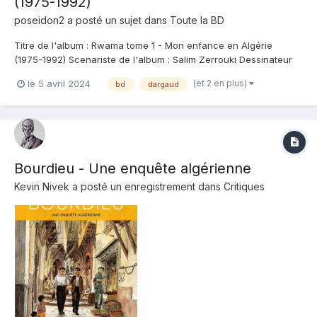
(1975-1992)
poseidon2
a posté un sujet dans
Toute la BD
Titre de l'album : Rwama tome 1 - Mon enfance en Algérie
(1975-1992) Scenariste de l'album : Salim Zerrouki Dessinateur
de l'album : Salim Zerrouki Coloriste : Editeur de l'album :
(et 2 en plus)
le 5 avril 2024
bd
dargaud
Dargaud Note : Résumé de l'album : Salim Zerrouki a grandi en
Algérie, dans un immeuble aty...
Bourdieu - Une enquête algérienne
Kevin Nivek
a posté un enregistrement dans
Critiques