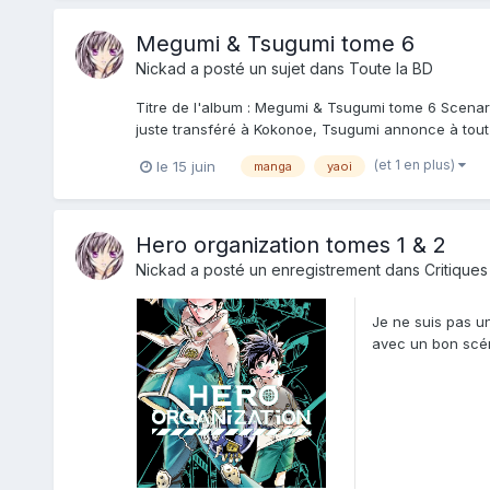
Megumi & Tsugumi tome 6
Nickad
a posté un sujet dans
Toute la BD
Titre de l'album : Megumi & Tsugumi tome 6 Scenarist
juste transféré à Kokonoe, Tsugumi annonce à tout l
(et 1 en plus)
le 15 juin
manga
yaoi
Hero organization tomes 1 & 2
Nickad
a posté un enregistrement dans
Critiques
Je ne suis pas u
avec un bon scéna
surprise par...