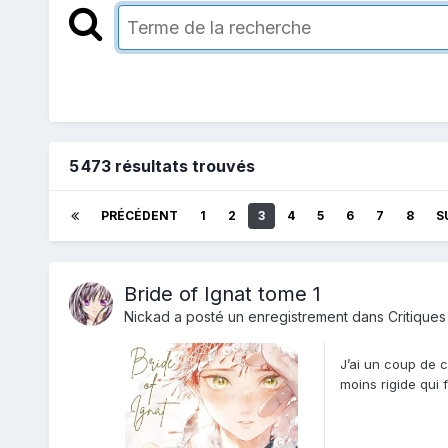
5 473 résultats trouvés
PRÉCÉDENT
1
2
3
4
5
6
7
8
S
Bride of Ignat tome 1
Nickad
a posté un enregistrement dans
Critiques
J’ai un coup de 
moins rigide qui 
consiste...