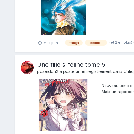
mystification qui..
(et 2 en plus)
le 11 juin
manga
reedition
Une fille si féline tome 5
poseidon2
a posté un enregistrement dans
Criti
Nouveau tome d'u
Mais un rapproch
est to...