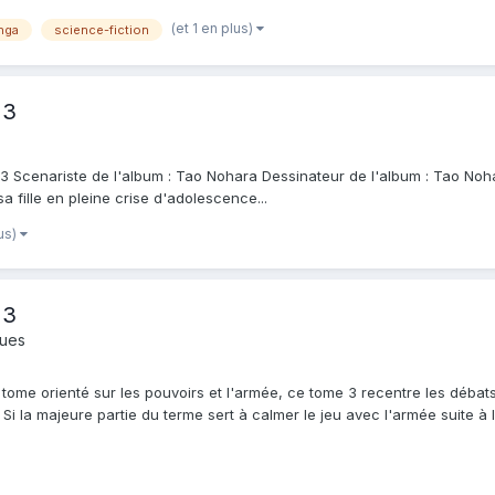
(et 1 en plus)
nga
science-fiction
 3
 Scenariste de l'album : Tao Nohara Dessinateur de l'album : Tao Nohar
sa fille en pleine crise d'adolescence...
lus)
 3
ques
 tome orienté sur les pouvoirs et l'armée, ce tome 3 recentre les déba
Si la majeure partie du terme sert à calmer le jeu avec l'armée suite à la 