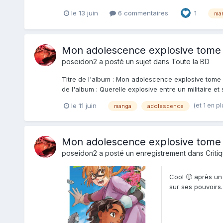
le 13 juin
6 commentaires
1
ma
Mon adolescence explosive tome
poseidon2
a posté un sujet dans
Toute la BD
Titre de l'album : Mon adolescence explosive tome 3
de l'album : Querelle explosive entre un militaire et 
(et 1 en p
le 11 juin
manga
adolescence
Mon adolescence explosive tome
poseidon2
a posté un enregistrement dans
Criti
Cool 🙂 après un
sur ses pouvoirs. 