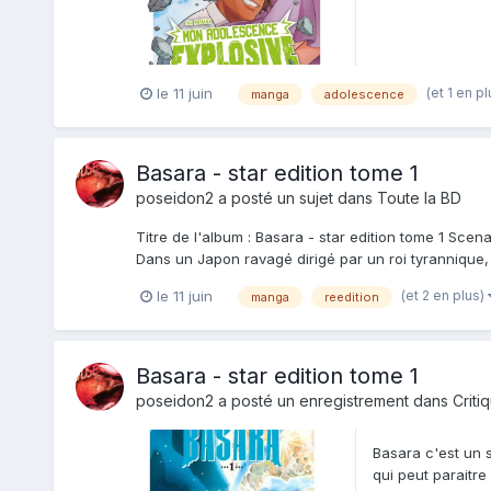
(et 1 en p
le 11 juin
manga
adolescence
Basara - star edition tome 1
poseidon2
a posté un sujet dans
Toute la BD
Titre de l'album : Basara - star edition tome 1 Scen
Dans un Japon ravagé dirigé par un roi tyrannique,
(et 2 en plus)
le 11 juin
manga
reedition
Basara - star edition tome 1
poseidon2
a posté un enregistrement dans
Criti
Basara c'est un 
qui peut paraitr