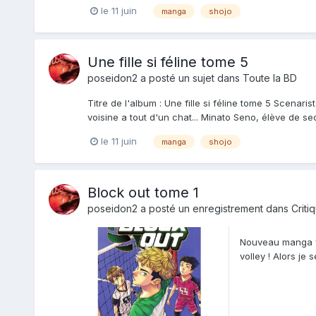
le 11 juin
manga
shojo
Une fille si féline tome 5
poseidon2
a posté un sujet dans
Toute la BD
Titre de l'album : Une fille si féline tome 5 Scenari
voisine a tout d'un chat... Minato Seno, élève de sec
le 11 juin
manga
shojo
Block out tome 1
poseidon2
a posté un enregistrement dans
Criti
Nouveau manga ve
volley ! Alors je
que...