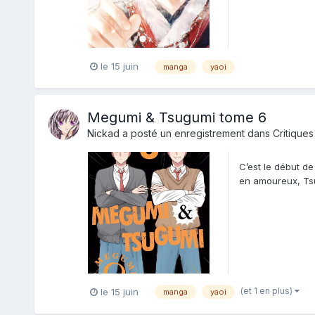
le 15 juin
manga
yaoi
Megumi & Tsugumi tome 6
Nickad
a posté un enregistrement dans
Critiques
C’est le début de
en amoureux, Tsug
le...
(et 1 en plus)
le 15 juin
manga
yaoi