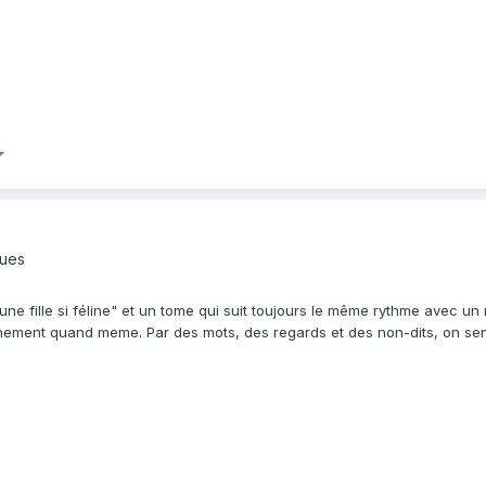
.
ques
ne fille si féline" et un tome qui suit toujours le même rythme avec u
ement quand meme. Par des mots, des regards et des non-dits, on se