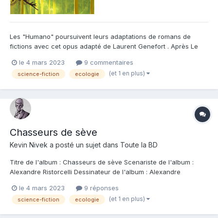
Les "Humano" poursuivent leurs adaptations de romans de
fictions avec cet opus adapté de Laurent Genefort . Après Le
sang des immortels , Peau épaisse et Arca , voici venu
le 4 mars 2023
9 commentaires
Chasseurs de sève , dans cette collection "Critic" qui vient
(et 1 en plus)
science-fiction
ecologie
enrichir le catalogue de cette maison d'édition plus que jamais
ori...
Chasseurs de sève
Kevin Nivek
a posté un sujet dans
Toute la BD
Titre de l'album : Chasseurs de sève Scenariste de l'album :
Alexandre Ristorcelli Dessinateur de l'album : Alexandre
Ristorcelli Coloriste : Alexandre Ristorcelli Editeur de l'album : Les
le 4 mars 2023
9 réponses
humanoides associés Note : Résumé de l'album : Les
(et 1 en plus)
science-fiction
ecologie
gigantesques branches de l'Arbre-...