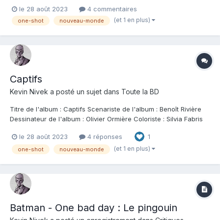
originales (ou one-shots) de très grandes qualités . Après des
le 28 août 2023
4 commentaires
sorties orientées science-fiction , ils font cette fois la part belle
(et 1 en plus)
one-shot
nouveau-monde
au nouveau-monde en 1754 ! Ce (talentueux) duo d'a...
Captifs
Kevin Nivek
a posté un sujet dans
Toute la BD
Titre de l'album : Captifs Scenariste de l'album : Benoît Rivière
Dessinateur de l'album : Olivier Ormière Coloriste : Silvia Fabris
Editeur de l'album : Les humanoides associés Note : Résumé de
le 28 août 2023
4 réponses
1
l'album : Août 1754, Nouvelle-Angleterre. Une famille de fermiers
anglais, les...
(et 1 en plus)
one-shot
nouveau-monde
Batman - One bad day : Le pingouin