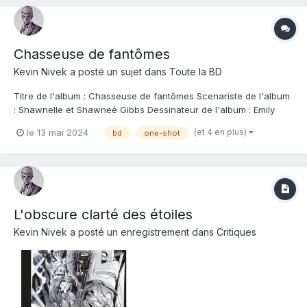
Chasseuse de fantômes
Kevin Nivek
a posté un sujet dans
Toute la BD
Titre de l'album : Chasseuse de fantômes Scenariste de l'album
: Shawnelle et Shawneé Gibbs Dessinateur de l'album : Emily
Cannon Coloriste : Editeur de l'album : Jungle Note : Résumé de
(et 4 en plus)
le 13 mai 2024
bd
one-shot
l'album : Avoir un père chasseur de paranormal n’est pas tous
les jours facile, surto...
L'obscure clarté des étoiles
Kevin Nivek
a posté un enregistrement dans
Critiques