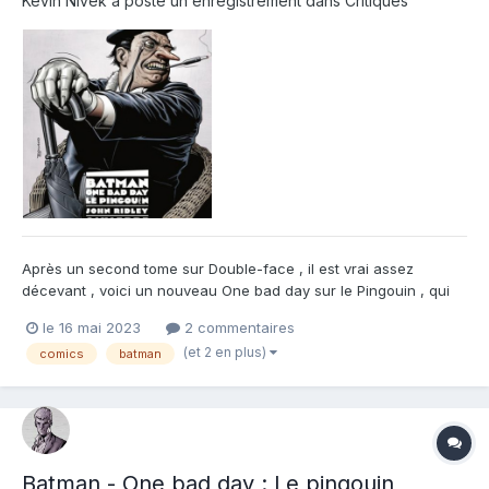
Kevin Nivek
a posté un enregistrement dans
Critiques
Après un second tome sur Double-face , il est vrai assez
décevant , voici un nouveau One bad day sur le Pingouin , qui
est bien supérieur à son prédécesseur . On débute par la vision
le 16 mai 2023
2 commentaires
d'un Oswald Cobblepot méconnaissable , assis sur un banc
(et 2 en plus)
comics
batman
avec Gotham city le narguant au loin . Une barbe de 3 jours...
Batman - One bad day : Le pingouin