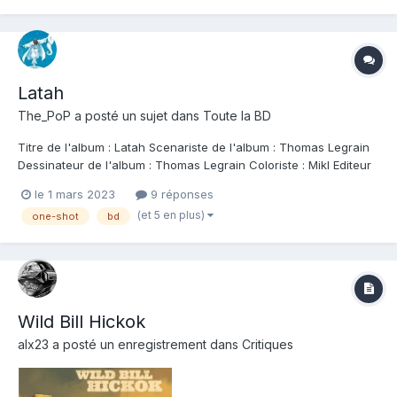
collection. S'il n'a...
Latah
The_PoP
a posté un sujet dans
Toute la BD
Titre de l'album : Latah Scenariste de l'album : Thomas Legrain
Dessinateur de l'album : Thomas Legrain Coloriste : Mikl Editeur
de l'album : Le Lombard Note : Résumé de l'album : Une légende
le 1 mars 2023
9 réponses
raconte que quelque part au beau milieu de la jungle
(et 5 en plus)
one-shot
bd
vietnamienne se trouve le te...
Wild Bill Hickok
alx23
a posté un enregistrement dans
Critiques