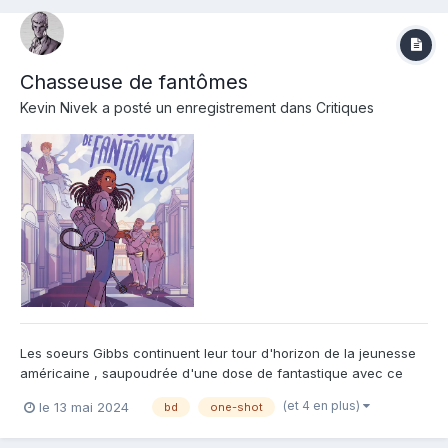
Chasseuse de fantômes
Kevin Nivek
a posté un enregistrement dans
Critiques
Les soeurs Gibbs continuent leur tour d'horizon de la jeunesse
américaine , saupoudrée d'une dose de fantastique avec ce
nouvel opus : Chasseuse de fantômes . On y suit Chelsea une
(et 4 en plus)
le 13 mai 2024
bd
one-shot
ado avec les problèmes , que nous avons toutes et tous
traversés durant cette période si importante de notre vie : le l...