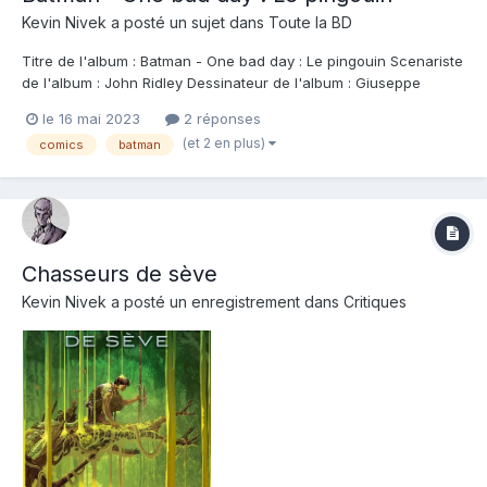
Kevin Nivek
a posté un sujet dans
Toute la BD
Titre de l'album : Batman - One bad day : Le pingouin Scenariste
de l'album : John Ridley Dessinateur de l'album : Giuseppe
Camuncoli , Can Smith Coloriste : Arif Prianto Editeur de l'album :
le 16 mai 2023
2 réponses
Urban Comics Note : Résumé de l'album : Autrefois, le Pingouin
(et 2 en plus)
comics
batman
avait un empire. A...
Chasseurs de sève
Kevin Nivek
a posté un enregistrement dans
Critiques