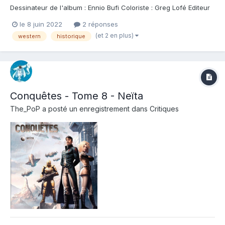
Dessinateur de l'album : Ennio Bufi Coloriste : Greg Lofé Editeur
de l'album : Glenat Note : Résumé de l'album : On l'appelait Wild
le 8 juin 2022
2 réponses
Bill. De son vrai nom James Butler Hickok, il était considéré
(et 2 en plus)
western
historique
comme le meil...
Conquêtes - Tome 8 - Neïta
The_PoP
a posté un enregistrement dans
Critiques