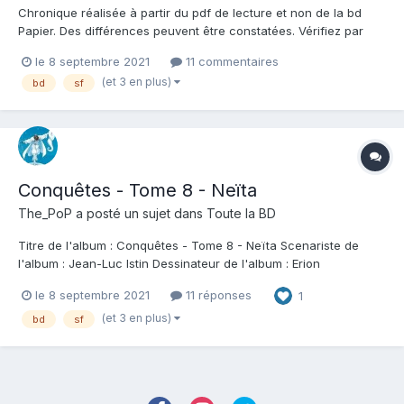
Chronique réalisée à partir du pdf de lecture et non de la bd
Papier. Des différences peuvent être constatées. Vérifiez par
vous même en librairie avant tout achat. Qu'il est difficile de se
le 8 septembre 2021
11 commentaires
forger son avis sur Conquêtes. J'ai beau savoir que ce n'est
(et 3 en plus)
bd
sf
plus très original depuis longtemps, que le...
Conquêtes - Tome 8 - Neïta
The_PoP
a posté un sujet dans
Toute la BD
Titre de l'album : Conquêtes - Tome 8 - Neïta Scenariste de
l'album : Jean-Luc Istin Dessinateur de l'album : Erion
Campanella Avdisha Coloriste : Olivier Héban Editeur de l'album :
le 8 septembre 2021
11 réponses
1
Soleil Note : Résumé de l'album : Les Croisés, en route pour la
planète Jérusalem, se posen...
(et 3 en plus)
bd
sf