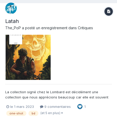
Latah
The_PoP
a posté un enregistrement dans
Critiques
La collection signé chez le Lombard est décidément une
collection que nous apprécions beaucoup car elle est souvent
synonyme de one-shot de qualité avec des auteurs
le 1 mars 2023
9 commentaires
1
remarquables. C'est à nouveau le cas avec ce Latah qui ne
portera pas atteinte à l'estime que nous portons à cette
(et 5 en plus)
one-shot
bd