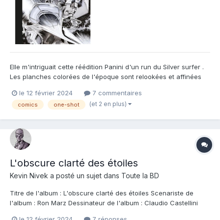
Elle m'intriguait cette réédition Panini d'un run du Silver surfer .
Les planches colorées de l'époque sont relookées et affinées
au profit d'un noir et blanc élégant et d'une finesse rare . Bien
le 12 février 2024
7 commentaires
connu chez Marvel , DC , il a même travaillé sur Conan , Claudio
(et 2 en plus)
comics
one-shot
Castellini est de la trempe des grands...
L'obscure clarté des étoiles
Kevin Nivek
a posté un sujet dans
Toute la BD
Titre de l'album : L'obscure clarté des étoiles Scenariste de
l'album : Ron Marz Dessinateur de l'album : Claudio Castellini
Coloriste : Editeur de l'album : Panini Note : Résumé de l'album :
le 12 février 2024
7 réponses