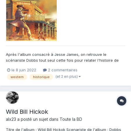
Après l'album consacré à Jesse James, on retrouve le
scénariste Dobbs tout seul cette fois pour relater l'histoire de
Wild Bill Hickok, une autre légende de l'ouest sauvage. Cet
le 8 juin 2022
2 commentaires
album commence quand Hickok perd son étoile de shérif suite à
(et 2 en plus)
western
historique
un malheureux accident. L'homme est déjà connu pour être
une...
Wild Bill Hickok
alx23
a posté un sujet dans
Toute la BD
Titre de l'album : Wild Bill Hickok Scenariste de l'album : Dobbs