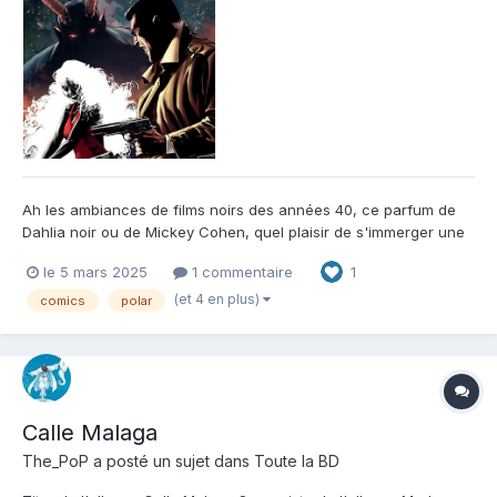
Ah les ambiances de films noirs des années 40, ce parfum de
Dahlia noir ou de Mickey Cohen, quel plaisir de s'immerger une
nouvelle fois dans cet univers aux côtés du détective privé
le 5 mars 2025
1 commentaire
1
Franck Harding ! La différence dans ce très bel album est qu'un
soupçon de fantastique vient s'immiscer dans une enqu...
(et 4 en plus)
comics
polar
Calle Malaga
The_PoP
a posté un sujet dans
Toute la BD