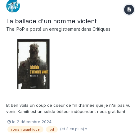
La ballade d'un homme violent
The_PoP
a posté un enregistrement dans
Critiques
Et ben voilà un coup de coeur de fin d'année que je n'ai pas vu
venir. Kamiti est un solide éditeur indépendant nous gratifiant
régulièrement de sorties bd intéressantes, mais là on passe un
le 2 décembre 2024
cap. Ne vous laissez pas rebuter par son aspect graphique
(et 3 en plus)
roman graphique
bd
brutal, parfois confus et très particulier, o...