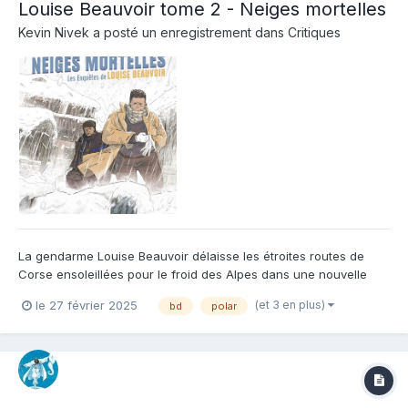
Louise Beauvoir tome 2 - Neiges mortelles
Kevin Nivek
a posté un enregistrement dans
Critiques
La gendarme Louise Beauvoir délaisse les étroites routes de
Corse ensoleillées pour le froid des Alpes dans une nouvelle
aventure, bien des années après le premier tome. Précisément
(et 3 en plus)
le 27 février 2025
bd
polar
13 ans durant lesquels elle a été "déclassée" ou mise au
placard dans un petit village savoyard où en principe rien ne...