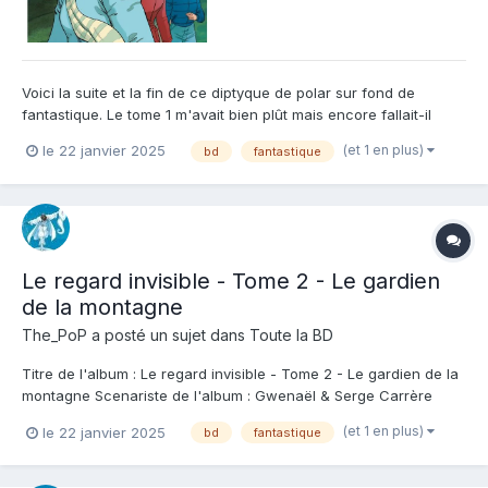
Voici la suite et la fin de ce diptyque de polar sur fond de
fantastique. Le tome 1 m'avait bien plût mais encore fallait-il
pouvoir terminer cette intrigue comme il faut... Et bien pas trop
(et 1 en plus)
le 22 janvier 2025
bd
fantastique
de suspens, c'est réussi, l'ambiance entre le petit village de
montagne inquiétant et le mystère autour...
Le regard invisible - Tome 2 - Le gardien
de la montagne
The_PoP
a posté un sujet dans
Toute la BD
Titre de l'album : Le regard invisible - Tome 2 - Le gardien de la
montagne Scenariste de l'album : Gwenaël & Serge Carrère
Dessinateur de l'album : Elisa Ferrari Coloriste : Alex Gonzalbo
(et 1 en plus)
le 22 janvier 2025
bd
fantastique
Editeur de l'album : Soleil Note : Résumé de l'album : Arrivés aux
Oussards, Livia,...