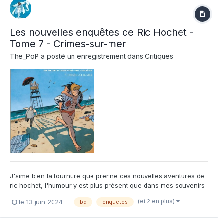
Les nouvelles enquêtes de Ric Hochet -
Tome 7 - Crimes-sur-mer
The_PoP
a posté un enregistrement dans
Critiques
J'aime bien la tournure que prenne ces nouvelles aventures de
ric hochet, l'humour y est plus présent que dans mes souvenirs
de jeunesse sur la série originale. Pourtant les thèmes de fond
(et 2 en plus)
le 13 juin 2024
bd
enquêtes
restent durs, il y a des morts, du sang et du crime, mais Zidrou y
mêle son humour et ses dialogues pleins de j...