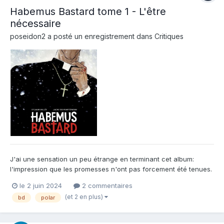
Habemus Bastard tome 1 - L'être
nécessaire
poseidon2
a posté un enregistrement dans
Critiques
J'ai une sensation un peu étrange en terminant cet album:
l'impression que les promesses n'ont pas forcement été tenues.
C'est étrange parce que l'histoire est quand même très originale
le 2 juin 2024
2 commentaires
à une époque ou les thème sont souvent récurrents. Cet histoire
(et 2 en plus)
bd
polar
de mafieux qui entre dans la peau d'un prêtre...