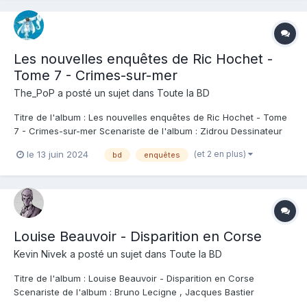
Les nouvelles enquêtes de Ric Hochet -
Tome 7 - Crimes-sur-mer
The_PoP
a posté un sujet dans
Toute la BD
Titre de l'album : Les nouvelles enquêtes de Ric Hochet - Tome
7 - Crimes-sur-mer Scenariste de l'album : Zidrou Dessinateur
de l'album : Simon Van Liemt Coloriste : François Cerminaro
(et 2 en plus)
le 13 juin 2024
bd
enquêtes
Editeur de l'album : Le Lombard Note : Résumé de l'album : Le
temps est venu pour Ric Ho...
Louise Beauvoir - Disparition en Corse
Kevin Nivek
a posté un sujet dans
Toute la BD
Titre de l'album : Louise Beauvoir - Disparition en Corse
Scenariste de l'album : Bruno Lecigne , Jacques Bastier
Dessinateur de l'album : Toni Cittadini Coloriste : Céline Labriet