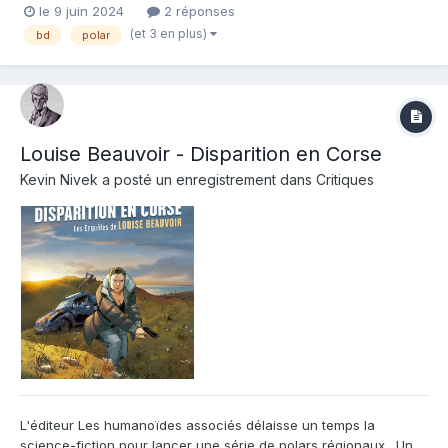
le 9 juin 2024
2 réponses
Editeur de l'album : Les humanoides associés Note : Résumé de
(et 3 en plus)
bd
polar
l'album : Dans un petit hameau...
Louise Beauvoir - Disparition en Corse
Kevin Nivek
a posté un enregistrement dans
Critiques
L'éditeur Les humanoïdes associés délaisse un temps la
science-fiction pour lancer une série de polars régionaux . Un