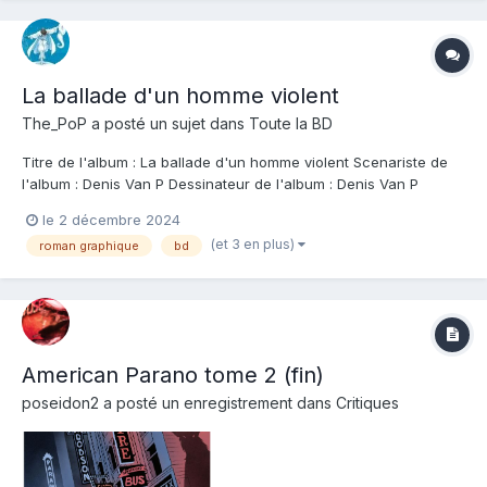
La ballade d'un homme violent
The_PoP
a posté un sujet dans
Toute la BD
Titre de l'album : La ballade d'un homme violent Scenariste de
l'album : Denis Van P Dessinateur de l'album : Denis Van P
Coloriste : Denis Van P Editeur de l'album : Kamiti Note : Résumé
le 2 décembre 2024
de l'album : 1977. Du pénitencier de Kairnes, perdu au beau
(et 3 en plus)
roman graphique
bd
milieu du désert brûlant,...
American Parano tome 2 (fin)
poseidon2
a posté un enregistrement dans
Critiques