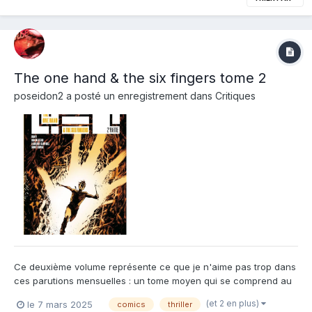
The one hand & the six fingers tome 2
poseidon2
a posté un enregistrement dans
Critiques
Ce deuxième volume représente ce que je n'aime pas trop dans
ces parutions mensuelles : un tome moyen qui se comprend au
niveau de l'histoire car on a passé la phase de surprise et on
(et 2 en plus)
le 7 mars 2025
comics
thriller
fait avancer nos personnages, notre histoire et densifier le