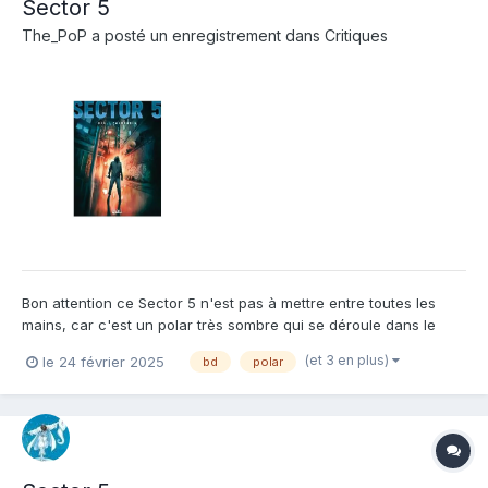
Sector 5
The_PoP
a posté un enregistrement dans
Critiques
Bon attention ce Sector 5 n'est pas à mettre entre toutes les
mains, car c'est un polar très sombre qui se déroule dans le
milieu des travailleuse du sexe en roumanie. Christophe Bec est
(et 3 en plus)
le 24 février 2025
bd
polar
très attaché à la Roumanie comme il l'explique en préambule et
en conclusion du livre, son épouse étant roumaine....