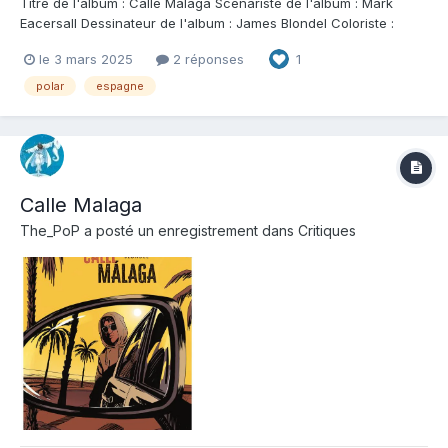
Titre de l'album : Calle Malaga Scenariste de l'album : Mark
Eacersall Dessinateur de l'album : James Blondel Coloriste :
James Blondel Editeur de l'album : Grand Angle Note : Résumé
le 3 mars 2025
2 réponses
1
de l'album : Un roman noir au soleil. Sud de l'Espagne. Une
station balnéaire hors saison,...
polar
espagne
Calle Malaga
The_PoP
a posté un enregistrement dans
Critiques