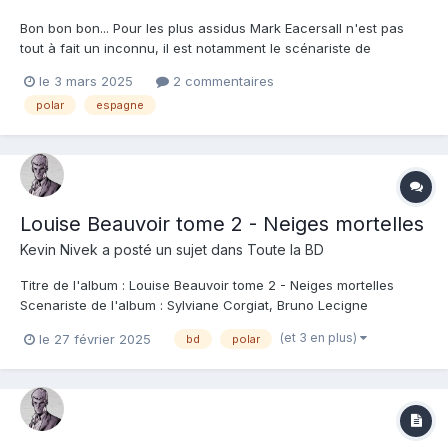
Bon bon bon... Pour les plus assidus Mark Eacersall n'est pas
tout à fait un inconnu, il est notamment le scénariste de
Tananarives. Par contre si vous connaissez Mark Blondel vous
le 3 mars 2025
2 commentaires
êtes très fort, ou alors vous êtes l'un de ses élèves de
polar
espagne
l'éducation nationale car ce Monsieur est un jeune prof de
SVT...
Louise Beauvoir tome 2 - Neiges mortelles
Kevin Nivek
a posté un sujet dans
Toute la BD
Titre de l'album : Louise Beauvoir tome 2 - Neiges mortelles
Scenariste de l'album : Sylviane Corgiat, Bruno Lecigne
Dessinateur de l'album : Luca Albanese Coloriste : Luca
(et 3 en plus)
le 27 février 2025
bd
polar
Albanese Editeur de l'album : Les humanoides associés Note :
Résumé de l'album : Une nouvelle enquêt...