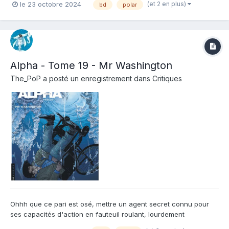
(et 2 en plus)
le 23 octobre 2024
bd
polar
Résumé de l'album : Après deux meurtres aux allures de rituels
satanistes, l'inspectrice...
Alpha - Tome 19 - Mr Washington
The_PoP
a posté un enregistrement dans
Critiques
Ohhh que ce pari est osé, mettre un agent secret connu pour
ses capacités d'action en fauteuil roulant, lourdement
handicapé qui plus est ce n'est pas un petit paris ! Cela relance