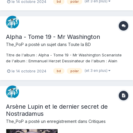
(et 3 en plus)
le 14 octobre 2024
bd
polar
pas mal l'intérêt de la série, qui commençait à vivoter un peu
par la surpuissance de certains de ses équipiers. L'info...
Alpha - Tome 19 - Mr Washington
The_PoP
a posté un sujet dans
Toute la BD
Titre de l'album : Alpha - Tome 19 - Mr Washington Scenariste
de l'album : Emmanuel Herzet Dessinateur de l'album : Alain
Queireix Coloriste : Andrea Meloni Editeur de l'album : Le
(et 3 en plus)
le 14 octobre 2024
bd
polar
Lombard Note : Résumé de l'album : Au Caire, un mystérieux «
Monsieur Washington » paye des...
Arsène Lupin et le dernier secret de
Nostradamus
The_PoP
a posté un enregistrement dans
Critiques