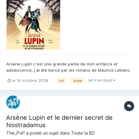
Arsène Lupin c'est une grande partie de mon enfance et
adolescence, j'ai été bercé par les romans de Maurice Leblanc
et je l'ai toujours préféré au plus froid Sherlock Holmes. Alors
(et 4 en plus)
le 14 octobre 2024
bd
polar
quand je peux le retrouver un peu, que ce soit en bd ou autre,
je ne m'en prive pas. De ce point de vue là, la s...
Arsène Lupin et le dernier secret de
Nostradamus
The_PoP
a posté un sujet dans
Toute la BD