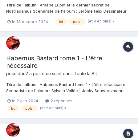
Titre de l'album : Arsène Lupin et le dernier secret de
Nostradamus Scenariste de l'album : Jérôme Félix Dessinateur
de l'album : Alain Janolle Coloriste : Walter & François Fleury
(et 4 en plus)
le 14 octobre 2024
bd
polar
Editeur de l'album : Grand Angle Note : Résumé de l'album :
Quand amour et cambriolage font...
Habemus Bastard tome 1 - L'être
nécessaire
poseidon2
a posté un sujet dans
Toute la BD
Titre de l'album : Habemus Bastard tome 1 - L'être nécessaire
Scenariste de l'album : Sylvain Vallée | Jacky Schwartzmann
Dessinateur de l'album : Sylvain Vallée Coloriste : Editeur de
le 2 juin 2024
2 réponses
l'album : Dargaud Note : Résumé de l'album : Un homme de main
(et 2 en plus)
bd
polar
n'a pas droit à l'erreur....