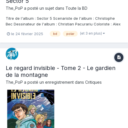
Sector 5
The_PoP
a posté un sujet dans
Toute la BD
Titre de l'album : Sector 5 Scenariste de l'album : Christophe
Bec Dessinateur de l'album : Christian Pacurariu Coloriste : Alex
Guimaraes Editeur de l'album : Soleil Note : Résumé de l'album :
(et 3 en plus)
le 24 février 2025
bd
polar
L'inspecteur Marian Ferentari enquête sur le crime d'un avocat
assassiné devant...
Le regard invisible - Tome 2 - Le gardien
de la montagne
The_PoP
a posté un enregistrement dans
Critiques