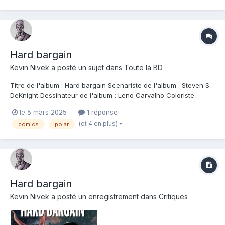
background. Le dessin est toujours top et l'ambiance to...
Hard bargain
Kevin Nivek
a posté un sujet dans
Toute la BD
Titre de l'album : Hard bargain Scenariste de l'album : Steven S.
DeKnight Dessinateur de l'album : Leno Carvalho Coloriste :
Bruno Hang Editeur de l'album : Les humanoides associés Note :
le 5 mars 2025
1 réponse
Résumé de l'album : Franck Harding, détective privé spécialisé
(et 4 en plus)
comics
polar
dans l'occulte, enquê...
Hard bargain
Kevin Nivek
a posté un enregistrement dans
Critiques