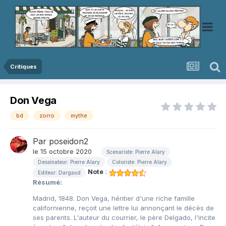
Critiques
Don Vega
bd
zorro
mythe
Par
poseidon2
le 15 octobre 2020
Scenariste: Pierre Alary
Dessinateur: Pierre Alary
Coloriste: Pierre Alary
Note
:
Editeur: Dargaud
Résumé:
Madrid, 1848. Don Vega, héritier d'une riche famille
californienne, reçoit une lettre lui annonçant le décès de
ses parents. L'auteur du courrier, le père Delgado, l'incite