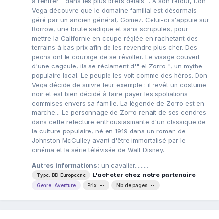
à rentrer " dans les plus brefs délais ". A son retour, Don
Vega découvre que le domaine familial est désormais
géré par un ancien général, Gomez. Celui-ci s'appuie sur
Borrow, une brute sadique et sans scrupules, pour
mettre la Californie en coupe réglée en rachetant des
terrains à bas prix afin de les revendre plus cher. Des
peons ont le courage de se révolter. Le visage couvert
d'une cagoule, ils se réclament d'" el Zorro ", un mythe
populaire local. Le peuple les voit comme des héros. Don
Vega décide de suivre leur exemple : il revêt un costume
noir et est bien décidé à faire payer les spoliations
commises envers sa famille. La légende de Zorro est en
marche... Le personnage de Zorro renaît de ses cendres
dans cette relecture enthousiasmante d'un classique de
la culture populaire, né en 1919 dans un roman de
Johnston McCulley avant d'être immortalisé par le
cinéma et la série télévisée de Walt Disney.
Autres informations:
un cavalier.........
L'acheter chez notre partenaire
Type: BD Europeene
Genre: Aventure
Prix: --
Nb de pages: --