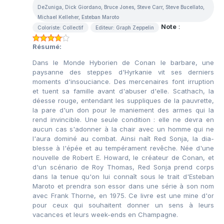
DeZuniga, Dick Giordano, Bruce Jones, Steve Carr, Steve Bucellato,
Michael Kelleher, Esteban Maroto
Note
:
Coloriste: Collectif
Editeur: Graph Zeppelin
Résumé:
Dans le Monde Hyborien de Conan le barbare, une
paysanne des steppes d'Hyr­ka­nie vit ses derniers
moments d'in­­­souciance. Des mercenaires font irruption
et tuent sa famille avant d'abuser d'elle. Scathach, la
déesse rouge, entendant les suppliques de la pauvrette,
la pare d'un don pour le maniement des armes qui la
rend invincible. Une seule condition : elle ne devra en
aucun cas s'adonner à la chair avec un homme qui ne
l'aura dominé au combat. Ainsi naît Red Sonja, la dia­
blesse à l'épée et au tempérament revêche. Née d'une
nouvelle de Robert E. Howard, le créateur de Conan, et
d'un scénario de Roy Thomas, Red Sonja prend corps
dans la tenue qu'on lui connaît sous le trait d'Esteban
Maroto et prendra son essor dans une série à son nom
avec Frank Thorne, en 1975. Ce livre est une mine d'or
pour ceux qui souhaitent donner un sens à leurs
vacances et leurs week-ends en Champagne.