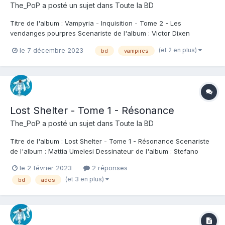
The_PoP
a posté un sujet dans
Toute la BD
Titre de l'album : Vampyria - Inquisition - Tome 2 - Les
vendanges pourpres Scenariste de l'album : Victor Dixen
Dessinateur de l'album : Eder Messias Coloriste : Giulia Priori
(et 2 en plus)
le 7 décembre 2023
bd
vampires
Editeur de l'album : Soleil Note : Résumé de l'album : Chaque
année, pour célébrer les vendanges...
Lost Shelter - Tome 1 - Résonance
The_PoP
a posté un sujet dans
Toute la BD
Titre de l'album : Lost Shelter - Tome 1 - Résonance Scenariste
de l'album : Mattia Umelesi Dessinateur de l'album : Stefano
Vergani Coloriste : Stefano Vergani Editeur de l'album : Soleil
le 2 février 2023
2 réponses
Note : Résumé de l'album : Sur une planète comparable à la
(et 3 en plus)
bd
ados
Terre au climat glacial e...