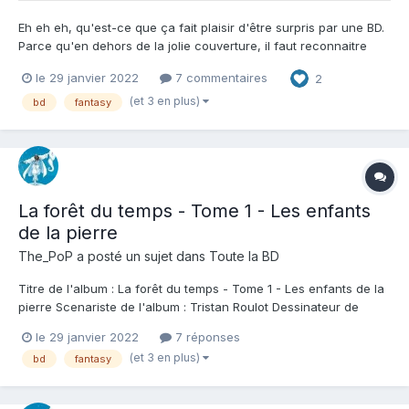
Eh eh eh, qu'est-ce que ça fait plaisir d'être surpris par une BD.
Parce qu'en dehors de la jolie couverture, il faut reconnaitre
que je n'attendais comme d'habitude rien d'une bd orientée
le 29 janvier 2022
7 commentaires
2
"enfants". Oui je suis parfois un vieux con. Et là, et bien, pages
après pages, je me fais happer, j'essa...
(et 3 en plus)
bd
fantasy
La forêt du temps - Tome 1 - Les enfants
de la pierre
The_PoP
a posté un sujet dans
Toute la BD
Titre de l'album : La forêt du temps - Tome 1 - Les enfants de la
pierre Scenariste de l'album : Tristan Roulot Dessinateur de
l'album : Mateo Guerrero Coloriste : Amparo Crespo Cardenete
le 29 janvier 2022
7 réponses
Editeur de l'album : Le Lombard Note : Résumé de l'album : Au
(et 3 en plus)
bd
fantasy
coeur d'un village hors...