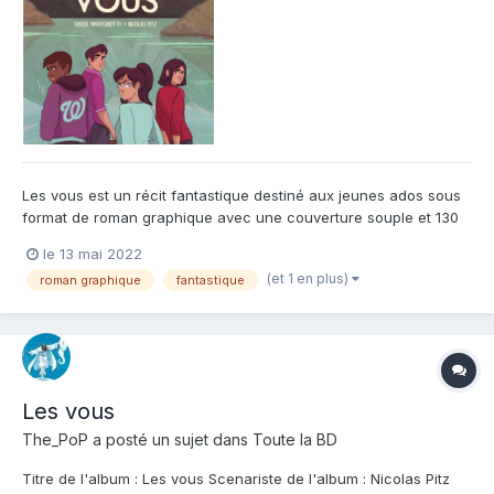
Les vous est un récit fantastique destiné aux jeunes ados sous
format de roman graphique avec une couverture souple et 130
pages de lecture. L'histoire est adaptée du roman de Davide
le 13 mai 2022
Morosinotto et si vous me connaissez vous savez que je suis
(et 1 en plus)
roman graphique
fantastique
plutôt friand des adaptations de bons romans en rom...
Les vous
The_PoP
a posté un sujet dans
Toute la BD
Titre de l'album : Les vous Scenariste de l'album : Nicolas Pitz