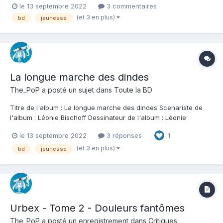
le 13 septembre 2022
3 commentaires
septembre deviennent de plus en plus difficiles en termes de
(et 3 en plus)
bd
jeunesse
choix pour les amateurs de bd. Cette ad...
La longue marche des dindes
The_PoP
a posté un sujet dans
Toute la BD
Titre de l'album : La longue marche des dindes Scenariste de
l'album : Léonie Bischoff Dessinateur de l'album : Léonie
Bischoff Coloriste : Léonie Bischoff Editeur de l'album : Rue de
le 13 septembre 2022
3 réponses
1
sevres Note : Résumé de l'album : Missouri, été 1860. Après avoir
quadruplé son CE1 à 15...
(et 3 en plus)
bd
jeunesse
Urbex - Tome 2 - Douleurs fantômes
The_PoP
a posté un enregistrement dans
Critiques