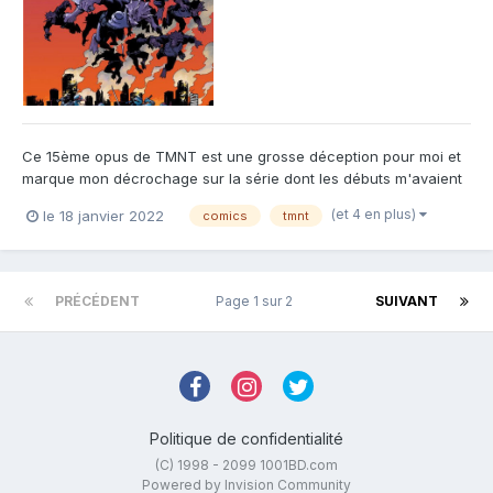
Ce 15ème opus de TMNT est une grosse déception pour moi et
marque mon décrochage sur la série dont les débuts m'avaient
pourtant bien plut. Graphiquement tout d'abord, je trouve que le
(et 4 en plus)
le 18 janvier 2022
comics
tmnt
boulot réalisé par les deux dessinateurs (Damien Couceiro sur
les chapitres 1 et 3 & Bram Revel sur les chapit...
PRÉCÉDENT
Page 1 sur 2
SUIVANT
Politique de confidentialité
(C) 1998 - 2099 1001BD.com
Powered by Invision Community