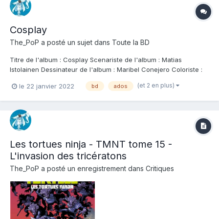
Cosplay
The_PoP
a posté un sujet dans
Toute la BD
Titre de l'album : Cosplay Scenariste de l'album : Matias
Istolainen Dessinateur de l'album : Maribel Conejero Coloriste :
Maribel Conejero Editeur de l'album : Le Lombard Note : Résumé
(et 2 en plus)
le 22 janvier 2022
bd
ados
de l'album : La vie d'un ado ordinaire de grande banlieue
parisienne n'est pas toujours...
Les tortues ninja - TMNT tome 15 -
L'invasion des tricératons
The_PoP
a posté un enregistrement dans
Critiques