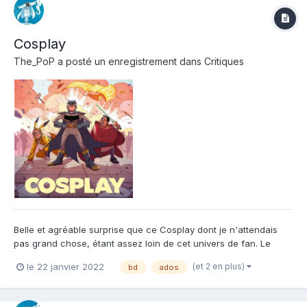
Cosplay
The_PoP
a posté un enregistrement dans
Critiques
Belle et agréable surprise que ce Cosplay dont je n'attendais
pas grand chose, étant assez loin de cet univers de fan. Le
thème du Cosplay est ici bien exploité, au service d'une histoire
(et 2 en plus)
le 22 janvier 2022
bd
ados
efficace qui ne tient pas sur deux lignes. La mise en scène
hyper dynamique de Maribel Conejero et son trait tou...