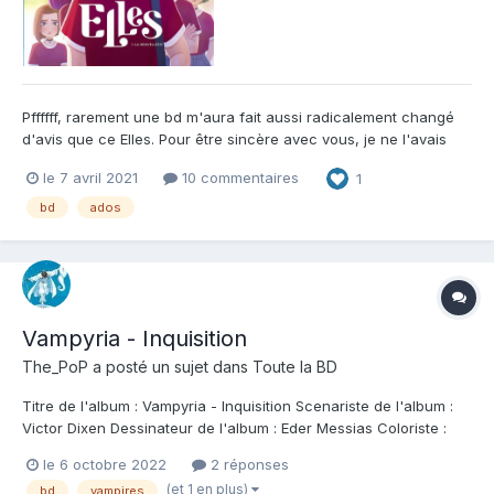
Pffffff, rarement une bd m'aura fait aussi radicalement changé
d'avis que ce Elles. Pour être sincère avec vous, je ne l'avais
même pas demandé aux éditions Le Lombard au début. Je ne
le 7 avril 2021
10 commentaires
1
me sentais clairement pas intéressé et je pensais que cette BD
n'était juste pas faite pour moi. Et puis la gro...
bd
ados
Vampyria - Inquisition
The_PoP
a posté un sujet dans
Toute la BD
Titre de l'album : Vampyria - Inquisition Scenariste de l'album :
Victor Dixen Dessinateur de l'album : Eder Messias Coloriste :
Giulia Priori Editeur de l'album : Soleil Note : Résumé de l'album :
le 6 octobre 2022
2 réponses
En l'an 1715, Louis XIV le Roy-Soleil s'est transmuté en vampyre
(et 1 en plus)
bd
vampires