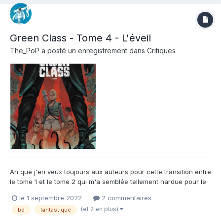
Green Class - Tome 4 - L'éveil
The_PoP
a posté un enregistrement dans
Critiques
Ah que j'en veux toujours aux auteurs pour cette transition entre
le tome 1 et le tome 2 qui m'a semblée tellement hardue pour le
lecteur... Quand on voit la maitrise qu'il y a eu ensuite dans la
le 1 septembre 2022
2 commentaires
narration sur les 2 tomes suivants c'est dommage car je pense
(et 2 en plus)
bd
fantastique
que Green class aurait gagné des lect...