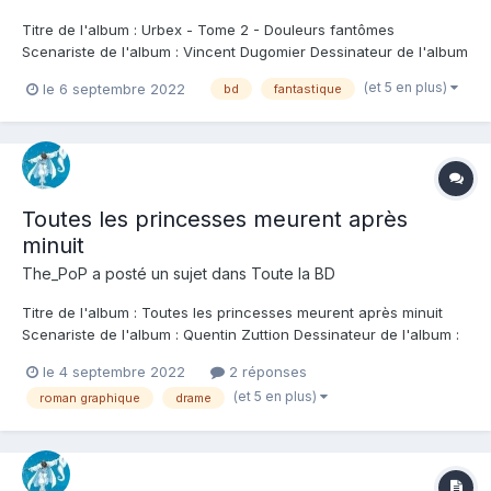
Titre de l'album : Urbex - Tome 2 - Douleurs fantômes
Scenariste de l'album : Vincent Dugomier Dessinateur de l'album
: Clarke Coloriste : Mikl Editeur de l'album : Le Lombard Note :
(et 5 en plus)
le 6 septembre 2022
bd
fantastique
Résumé de l'album : Alex et Julie partagent bien plus que l'Urbex
: ils viennent de se déc...
Toutes les princesses meurent après
minuit
The_PoP
a posté un sujet dans
Toute la BD
Titre de l'album : Toutes les princesses meurent après minuit
Scenariste de l'album : Quentin Zuttion Dessinateur de l'album :
Quentin Zuttion Coloriste : Quentin Zuttion Editeur de l'album : Le
le 4 septembre 2022
2 réponses
Lombard Note : Résumé de l'album : 31 août 1997 au matin, dans
(et 5 en plus)
roman graphique
drame
un pavillon de...