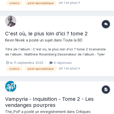
(et 1 en plus)
comics
post-apocalytique
penchons dans ce second tome sur Sid et son parcours. En
posse...
C'est où, le plus loin d'ici ? tome 2
Kevin Nivek
a posté un sujet dans
Toute la BD
Titre de l'album : C'est où, le plus loin d'ici ? tome 2 Scenariste
de l'album : Matthew Rosenberg Dessinateur de l'album : Tyler
Boss Coloriste : Tyler Boss Editeur de l'album : Casterman Note :
le 11 septembre 2025
4 réponses
Résumé de l'album : Sid, enceinte, a quitté sa bande. Elle est
(et 1 en plus)
comics
post-apocalytique
persuadée que...
Vampyria - Inquisition - Tome 2 - Les
vendanges pourpres
The_PoP
a posté un enregistrement dans
Critiques