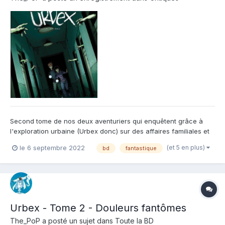
Second tome de nos deux aventuriers qui enquêtent grâce à
l'exploration urbaine (Urbex donc) sur des affaires familiales et
paranormales. L'étrange villa est loin de révéler tous ses secrets
(et 5 en plus)
le 6 septembre 2022
bd
fantastique
mais continue de se dévoiler peu à peu. Les indices sont posés,
et on comprend bien que certains seront utili...
Urbex - Tome 2 - Douleurs fantômes
The_PoP
a posté un sujet dans
Toute la BD