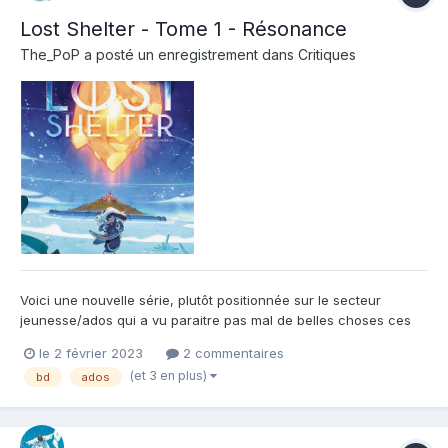
Lost Shelter - Tome 1 - Résonance
The_PoP
a posté un enregistrement dans
Critiques
Voici une nouvelle série, plutôt positionnée sur le secteur
jeunesse/ados qui a vu paraitre pas mal de belles choses ces
derniers temps. S'il est encore trop tôt après ce tome 1 pour dire
le 2 février 2023
2 commentaires
si cette série prendra date sur ce public là, il faut reconnaitre
(et 3 en plus)
bd
ados
qu'à première vue les ingrédients sont l...