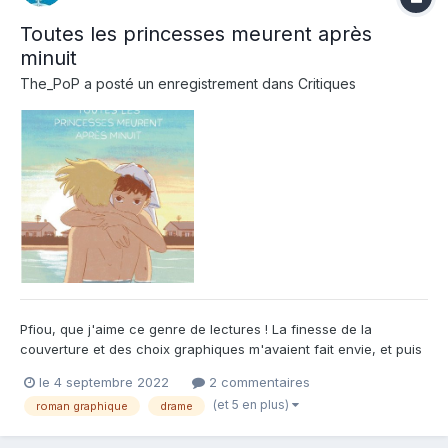
Toutes les princesses meurent après
minuit
The_PoP
a posté un enregistrement dans
Critiques
Pfiou, que j'aime ce genre de lectures ! La finesse de la
couverture et des choix graphiques m'avaient fait envie, et puis
ne nous voilons pas la face, je suis un très bon client pour les
le 4 septembre 2022
2 commentaires
romans graphiques façon tranche de vie. Celui-ci est toutefois
(et 5 en plus)
roman graphique
drame
particulièrement réussi, et je serai bien en pein...