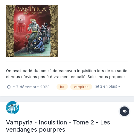
On avait parlé du tome 1 de Vampyria Inquisition lors de sa sortie
et nous n'avions pas été vraiment emballé. Soleil nous propose
donc avec ce tome 2 de terminer cette aventure proprement.
(et 2 en plus)
le 7 décembre 2023
bd
vampires
Bon point déjà, le tome fait 80 pages, ce qui laisse aux auteurs
le temps et le soin de dénouer leur riche intr...
Vampyria - Inquisition - Tome 2 - Les
vendanges pourpres