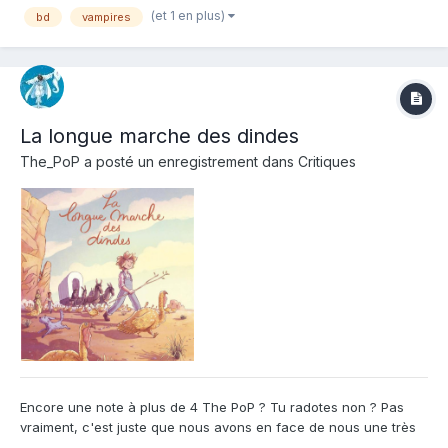
(et 1 en plus)
bd
vampires
nouvelle série est clairement un public ados, entre...
La longue marche des dindes
The_PoP
a posté un enregistrement dans
Critiques
Encore une note à plus de 4 The PoP ? Tu radotes non ? Pas
vraiment, c'est juste que nous avons en face de nous une très
belle rentrée littéraire en bd. Il faut le reconnaitre, les mois de