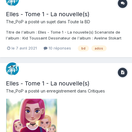
Elles - Tome 1 - La nouvelle(s)
The_PoP
a posté un sujet dans
Toute la BD
Titre de l'album : Elles - Tome 1 - La nouvelle(s) Scenariste de
l'album : Kid Toussaint Dessinateur de l'album : Aveline Stokart
Coloriste : Aveline Stokart Editeur de l'album : Le Lombard Note :
le 7 avril 2021
10 réponses
bd
ados
Résumé de l'album : Elle, c'est une fille un peu comme tout le
monde mais pa...
Elles - Tome 1 - La nouvelle(s)
The_PoP
a posté un enregistrement dans
Critiques