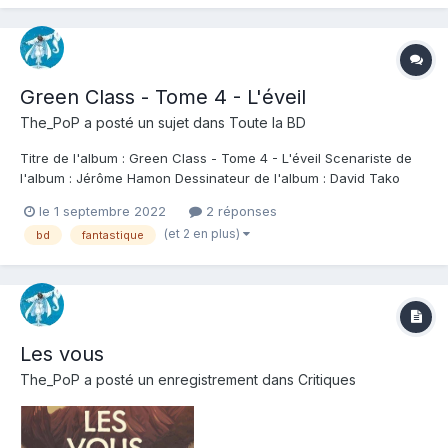
Green Class - Tome 4 - L'éveil
The_PoP
a posté un sujet dans
Toute la BD
Titre de l'album : Green Class - Tome 4 - L'éveil Scenariste de
l'album : Jérôme Hamon Dessinateur de l'album : David Tako
Coloriste : David Tako Editeur de l'album : Le Lombard Note :
le 1 septembre 2022
2 réponses
Résumé de l'album : Le plan de Naïa ayant foiré en beauté, nos
(et 2 en plus)
bd
fantastique
cinq amis sont à présent...
Les vous
The_PoP
a posté un enregistrement dans
Critiques