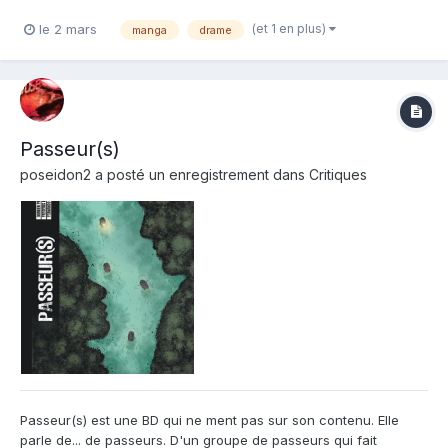
l'album : Mangetsu Note : Résumé de l'album : Déterminé à
(et 1 en plus)
le 2 mars
manga
drame
détruire l'Église du Sourire Éternel, Uozumi trouve un allié de
taille qui se...
Passeur(s)
poseidon2
a posté un enregistrement dans
Critiques
Passeur(s) est une BD qui ne ment pas sur son contenu. Elle
parle de... de passeurs. D'un groupe de passeurs qui fait