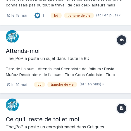
connaissais pas du tout le travail de ces deux auteurs mais
c'est peu dire que la couverture me faisait déjà de l'oeil. Bon on
(et 1 en plus)
le 19 mai
1
bd
tranche de vie
ne va pas se mentir, en voyant cette couverture et en lisant
cette histoire, il m'était difficile de n...
Attends-moi
The_PoP
a posté un sujet dans
Toute la BD
Titre de l'album : Attends-moi Scenariste de l'album : David
Muñoz Dessinateur de l'album : Tirso Cons Coloriste : Tirso
Cons Editeur de l'album : Le Lombard Note : Résumé de l'album :
(et 1 en plus)
le 19 mai
bd
tranche de vie
Lorsque son village est évacué d'urgence à cause d'un incident
nucléaire, une sexagénair...
Ce qu'il reste de toi et moi
The_PoP
a posté un enregistrement dans
Critiques