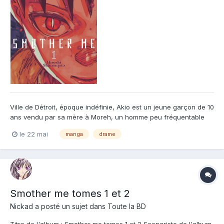
Ville de Détroit, époque indéfinie, Akio est un jeune garçon de 10
ans vendu par sa mère à Moreh, un homme peu fréquentable
qui comptait le revendre à des amateurs d’enfants. Mais devant
le 22 mai
manga
drame
la force de vivre et la détermination d’Akio, Moreh décide de le
former pour en faire un assassin hors pair. Son...
Smother me tomes 1 et 2
Nickad
a posté un sujet dans
Toute la BD