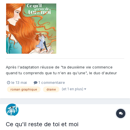
Après l'adaptation réussie de "ta deuxième vie commence
quand tu comprends que tu n'en as qu'une", le duo d'auteur
constitué par le scénariste Lylian et la dessinatrice Sophie
le 13 mai
1 commentaire
Ruffieux continue sur sa lancée et nous livre un nouveau roman
(et 1 en plus)
roman graphique
drame
graphique illustrant une tranche de vie d'un couple, de ses d...
Ce qu'il reste de toi et moi