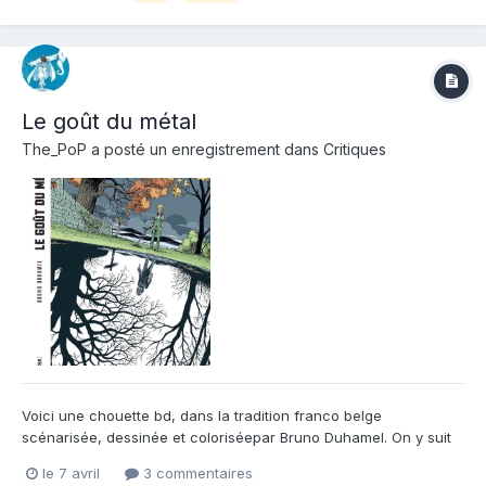
fragile, s'épuise pourtant...
Le goût du métal
The_PoP
a posté un enregistrement dans
Critiques
Voici une chouette bd, dans la tradition franco belge
scénarisée, dessinée et coloriséepar Bruno Duhamel. On y suit
une tranche de vie dans un coin de la France rurale bousculée
le 7 avril
3 commentaires
par la passion dévorante des chasseurs/pilleurs de trésors. Des