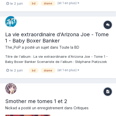
(et 1 en plus)
le 2 juin
bd
drame
s'ébaucher. Et dès les premières pages Arizona Joe nous
plonge en plein dedans avec son héros atypique, éton...
La vie extraordinaire d'Arizona Joe - Tome
1 - Baby Boxer Banker
The_PoP
a posté un sujet dans
Toute la BD
Titre de l'album : La vie extraordinaire d'Arizona Joe - Tome 1 -
Baby Boxer Banker Scenariste de l'album : Stéphane Piatzszek
Dessinateur de l'album : Fabrice Meddour Coloriste : Fabrice
(et 1 en plus)
le 2 juin
bd
drame
Meddour Editeur de l'album : Grand Angle Note : Résumé de
l'album : De Wall Street au...
Smother me tomes 1 et 2
Nickad
a posté un enregistrement dans
Critiques