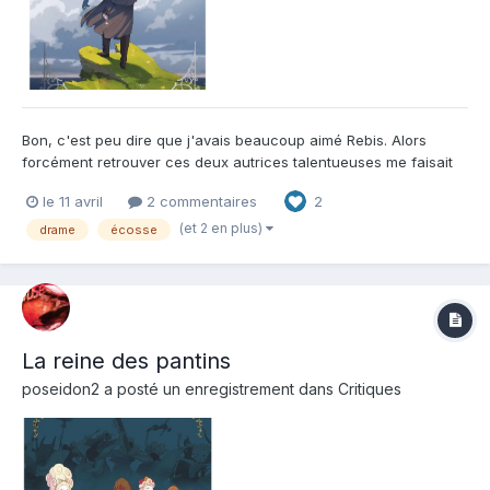
Bon, c'est peu dire que j'avais beaucoup aimé Rebis. Alors
forcément retrouver ces deux autrices talentueuses me faisait
très envie... Le thème de ce Lyndon n'était par contre pas
le 11 avril
2 commentaires
2
vraiment pour moi à la base, n'étant pas plus féru que cela de
ce genre d'histoire et en ayant lu pas mal depuis quelque...
(et 2 en plus)
drame
écosse
La reine des pantins
poseidon2
a posté un enregistrement dans
Critiques