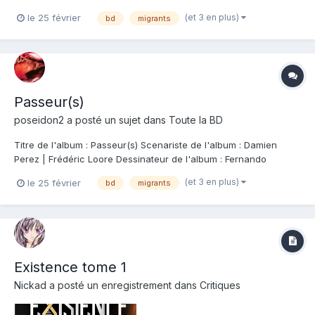
transiter des migrants de Turquie en Angleterre. Et la ou c'est
(et 3 en plus)
le 25 février
bd
migrants
plus surprenant, alors même qu'encore une fois le titre ne ment
pas, on ne se met pas du côté des migrants mal t...
Passeur(s)
poseidon2
a posté un sujet dans
Toute la BD
Titre de l'album : Passeur(s) Scenariste de l'album : Damien
Perez | Frédéric Loore Dessinateur de l'album : Fernando
Nicolas Baldó Coloriste : Fernando Nicolas Baldó Editeur de
(et 3 en plus)
le 25 février
bd
migrants
l'album : Dupuis Note : Résumé de l'album : Awar le taiseux porte
des baskets de luxe grâce à...
Existence tome 1
Nickad
a posté un enregistrement dans
Critiques