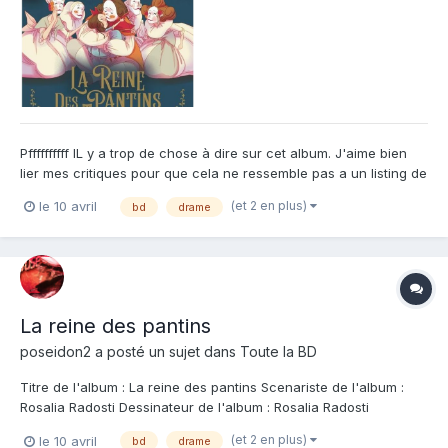
Pffffffffff IL y a trop de chose à dire sur cet album. J'aime bien
lier mes critiques pour que cela ne ressemble pas a un listing de
qualité et de défaut.... mais la, il va falloir être plus concis si je
(et 2 en plus)
le 10 avril
bd
drame
ne veux pas vous ennuyer. Alors tant pis, on va faire de
l'itératif... Donc tout d'abord, je...
La reine des pantins
poseidon2
a posté un sujet dans
Toute la BD
Titre de l'album : La reine des pantins Scenariste de l'album :
Rosalia Radosti Dessinateur de l'album : Rosalia Radosti
Coloriste : Rosalia Radosti Editeur de l'album : Dupuis Note :
(et 2 en plus)
le 10 avril
bd
drame
Résumé de l'album : 1760. Jacques, un enfant à la constitution