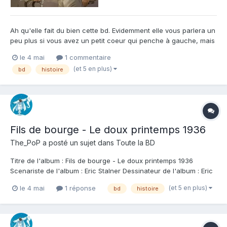
Ah qu'elle fait du bien cette bd. Evidemment elle vous parlera un
peu plus si vous avez un petit coeur qui penche à gauche, mais
le fait est qu'elle est réussie. Sans être exempt de menus
le 4 mai
1 commentaire
défauts, elle donne de l'enthousiasme à travers cette histoire
(et 5 en plus)
bd
histoire
d'adolescence et de découverte de l'âge adulte. A...
Fils de bourge - Le doux printemps 1936
The_PoP
a posté un sujet dans
Toute la BD
Titre de l'album : Fils de bourge - Le doux printemps 1936
Scenariste de l'album : Eric Stalner Dessinateur de l'album : Eric
Stalner Coloriste : Eric Stalner Editeur de l'album : Grand Angle
(et 5 en plus)
le 4 mai
1 réponse
bd
histoire
Note : Résumé de l'album : Avant la résistance, la résilience.
Celle d'un jeune h...