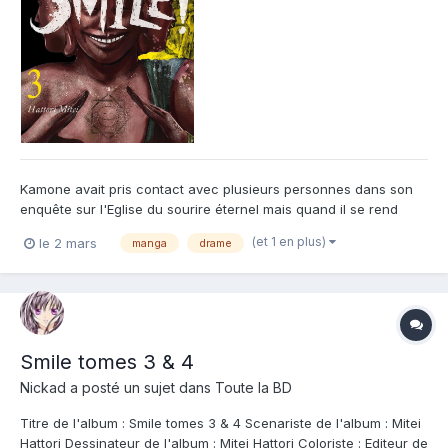
Kamone avait pris contact avec plusieurs personnes dans son
enquête sur l'Eglise du sourire éternel mais quand il se rend
compte qu'elles disparaissent au fur et à mesure et qu'il
(et 1 en plus)
le 2 mars
manga
drame
entraîne des innocents vers la mort, il décide d’abandonner et il
se consacre pleinement à son intégration dans la secte...
Smile tomes 3 & 4
Nickad
a posté un sujet dans
Toute la BD
Titre de l'album : Smile tomes 3 & 4 Scenariste de l'album : Mitei
Hattori Dessinateur de l'album : Mitei Hattori Coloriste : Editeur de