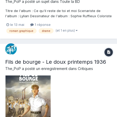
The_PoP
a posté un sujet dans
Toute la BD
Titre de l'album : Ce qu'il reste de toi et moi Scenariste de
l'album : Lylian Dessinateur de l'album : Sophie Ruffieux Coloriste
: Sophie Ruffieux Editeur de l'album : Soleil Note : Résumé de
le 13 mai
1 réponse
l'album : Armelle et Entso sont en couple depuis 15 ans. Un
(et 1 en plus)
roman graphique
drame
travail, des enfants...
Fils de bourge - Le doux printemps 1936
The_PoP
a posté un enregistrement dans
Critiques