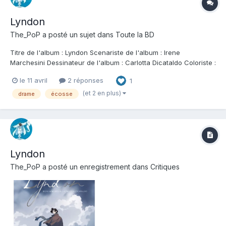
Lyndon
The_PoP
a posté un sujet dans
Toute la BD
Titre de l'album : Lyndon Scenariste de l'album : Irene
Marchesini Dessinateur de l'album : Carlotta Dicataldo Coloriste :
Carlotta Dicataldo Editeur de l'album : Le Lombard Note : Résumé
le 11 avril
2 réponses
1
de l'album : Le nouveau roman graphique coup de coeur des
autrices de Rebis. Écosse....
(et 2 en plus)
drame
écosse
Lyndon
The_PoP
a posté un enregistrement dans
Critiques