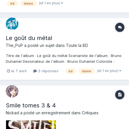
(et 1 en plus)
bd
drame
destins s'entrecroisent dans cette histoire qui nous entra...
Le goût du métal
The_PoP
a posté un sujet dans
Toute la BD
Titre de l'album : Le goût du métal Scenariste de l'album : Bruno
Duhamel Dessinateur de l'album : Bruno Duhamel Coloriste :
Bruno Duhamel Editeur de l'album : Grand Angle Note : Résumé
(et 1 en plus)
le 7 avril
3 réponses
bd
drame
de l'album : Dans la région, les trésors, ça ne court pas les rues.
Mais les boulots no...
Smile tomes 3 & 4
Nickad
a posté un enregistrement dans
Critiques