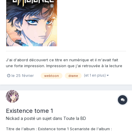
J'ai d'abord découvert ce titre en numérique et il m'avait fait
une forte impression. Impression que j'ai retrouvée à la lecture
du livre. C'est un peu comme une bombe qui explose et vous
(et 1 en plus)
le 25 février
webtoon
drame
met face à une réalité : celle d'un constat sur l'humanité, violent
et implacable mais qui offre également une t...
Existence tome 1
Nickad
a posté un sujet dans
Toute la BD
Titre de l'album : Existence tome 1 Scenariste de l'album :