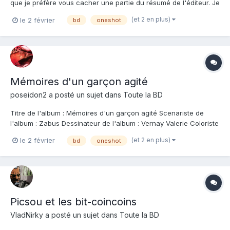
que je préfère vous cacher une partie du résumé de l'éditeur. Je
trouve qu'il en dit beaucoup trop en révélant le GROS truc. Et,
(et 2 en plus)
le 2 février
bd
oneshot
chose rare me concernant, ce gros truc m'a fait reprendre al BD
depuis le début et la feuilleter après...
Mémoires d'un garçon agité
poseidon2
a posté un sujet dans
Toute la BD
Titre de l'album : Mémoires d'un garçon agité Scenariste de
l'album : Zabus Dessinateur de l'album : Vernay Valerie Coloriste
: Vernay Valerie Editeur de l'album : Dargaud Note : Résumé de
(et 2 en plus)
le 2 février
bd
oneshot
l'album : Âgé d'une dizaine d'années, Germain est un garçon
sensible qui décide un j...
Picsou et les bit-coincoins
VladNirky
a posté un sujet dans
Toute la BD