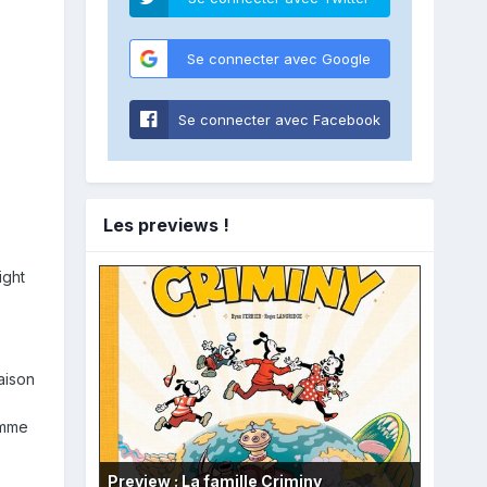
Se connecter avec Google
Se connecter avec Facebook
Les previews !
ight
aison
omme
Preview : La famille Criminy