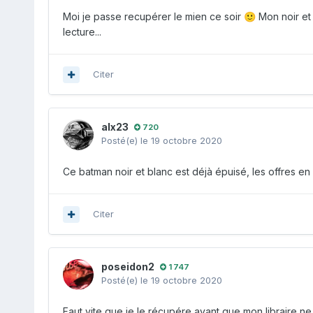
Moi je passe recupérer le mien ce soir
Mon noir et 
🙂
lecture...
Citer
alx23
720
Posté(e)
le 19 octobre 2020
Ce batman noir et blanc est déjà épuisé, les offres 
Citer
poseidon2
1 747
Posté(e)
le 19 octobre 2020
Faut vite que je le récupére avant que mon libraire n