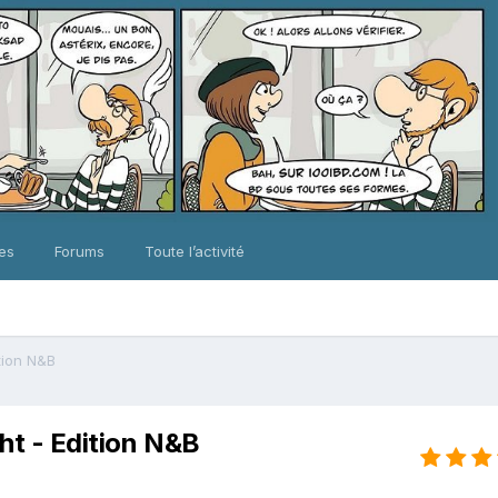
ues
Forums
Toute l’activité
tion N&B
ht - Edition N&B