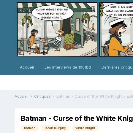
Accueil
Les Interviews de 1001bd
Dernières critiq
Accueil
Critiques
Batman - Curse of the White Knight - Edi
Batman - Curse of the White Knig
batman
sean murphy
white knight