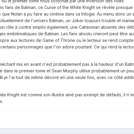
là où le premier tome nous scotchait par une inversion des rôles
s fans de Batman, ce Curse of the White Knight se révèle presque 
 que Nolan a pu faire au cinéma dans sa trilogie. Au menu donc un 
ituellement de l'univers Batman, un Joker toujours trouble et mania
 un rôle à contre emploi également, une Catwoman absente des déb
ges emblématiques de Batman. Les fans absolu crieront peut être au
 propre aux lectures de Game of Throne ou le lecteur se rend compt
 certains personnages que l'on adore pourtant. Ce qui rend la lectu
e méchant mis en avant n'est probablement pas à la hauteur d'un Bat
 que dans le premier tome et Sean Murphy utilise probablement un peu
dit je l'ai tout de même dévoré en une seule fois, avec ce côté addic
White Knight est comme son illustre ainé pas exempt de défauts, il n'e
s.