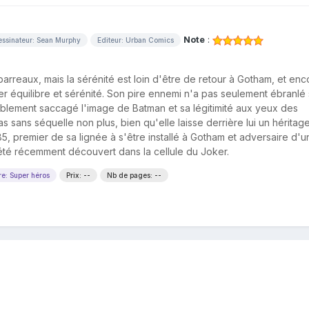
Note
:
ssinateur: Sean Murphy
Editeur: Urban Comics
arreaux, mais la sérénité est loin d'être de retour à Gotham, et enc
 équilibre et sérénité. Son pire ennemi n'a pas seulement ébranlé
rablement saccagé l'image de Batman et sa légitimité aux yeux des
pas sans séquelle non plus, bien qu'elle laisse derrière lui un héritag
, premier de sa lignée à s'être installé à Gotham et adversaire d'u
été récemment découvert dans la cellule du Joker.
e: Super héros
Prix: --
Nb de pages: --