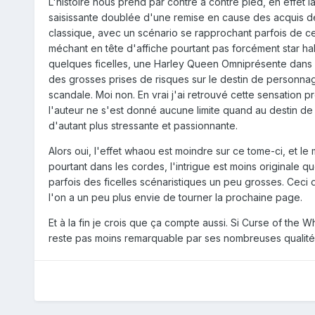
L'histoire nous prend par contre à contre pied, en effet 
saisissante doublée d'une remise en cause des acquis de
classique, avec un scénario se rapprochant parfois de ce
méchant en tête d'affiche pourtant pas forcément star hab
quelques ficelles, une Harley Queen Omniprésente dans
des grosses prises de risques sur le destin de personna
scandale. Moi non. En vrai j'ai retrouvé cette sensation
l'auteur ne s'est donné aucune limite quand au destin de
d'autant plus stressante et passionnante.
Alors oui, l'effet whaou est moindre sur ce tome-ci, et l
pourtant dans les cordes, l'intrigue est moins originale
parfois des ficelles scénaristiques un peu grosses. Ceci 
l'on a un peu plus envie de tourner la prochaine page.
Et à la fin je crois que ça compte aussi. Si Curse of the 
reste pas moins remarquable par ses nombreuses qualité