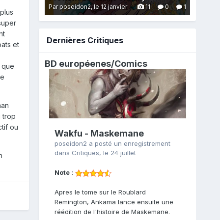
Par poseidon2,
le 12 janvier
11
0
1
plus
super
nt
Dernières Critiques
ats et
BD européenes/
Comics
e que
re
man
 trop
tif ou
Wakfu - Maskemane
poseidon2
a posté un enregistrement
dans
Critiques
,
le 24 juillet
n
Note
:
Apres le tome sur le Roublard
Remington, Ankama lance ensuite une
réédition de l'histoire de Maskemane.