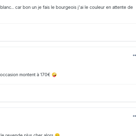
blanc... car bon un je fais le bourgeois j'ai le couleur en attente de
en occasion montent à 170€
🤪
e le revende plus cher alors
😛