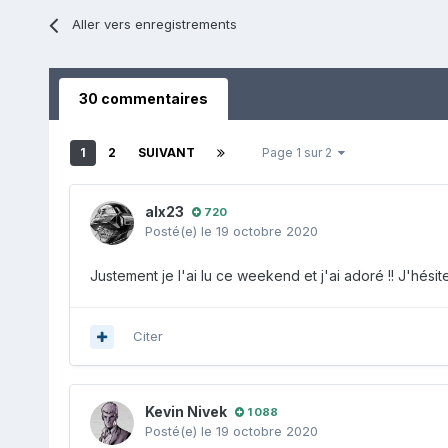
Aller vers enregistrements
30 commentaires
1
2
SUIVANT
Page 1 sur 2
alx23
720
Posté(e)
le 19 octobre 2020
Justement je l'ai lu ce weekend et j'ai adoré !! J'hés
Citer
Kevin Nivek
1 088
Posté(e)
le 19 octobre 2020