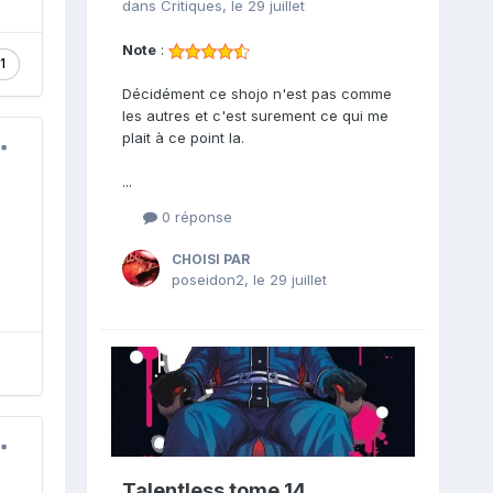
dans
Critiques
,
le 29 juillet
Note
:
1
Décidément ce shojo n'est pas comme
les autres et c'est surement ce qui me
plait à ce point la.
...
0 réponse
CHOISI PAR
poseidon2
,
le 29 juillet
Talentless tome 14