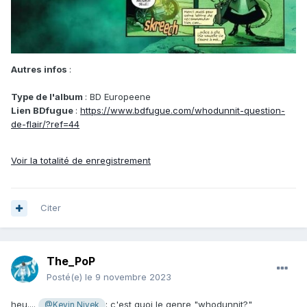
Autres infos
:
Type de l'album
: BD Europeene
Lien BDfugue
:
https://www.bdfugue.com/whodunnit-question-
de-flair/?ref=44
Voir la totalité de enregistrement
Citer
The_PoP
Posté(e)
le 9 novembre 2023
heu....
: c'est quoi le genre "whodunnit?"
@Kevin Nivek