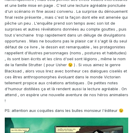
et une belle mise en page . C'est une lecture agréable ponctuée
d'un scénario in fine assez convenu . La surprise du dénouement
final reste présente , mais c'est la façon dont elle est amenée qui
pêche un peu . L'enquête prend son temps avec son lot de
surprises et autres révélations données au compte gouttes , puis
tout s'enchaine trop rapidement dans un déluge de divulgations
opportunes . Mais ne boudons pas le plaisir car il s'agit là du seul
défaut de ce livre , le dessin est remarquable , les protagonistes
rappellent d'illustres personnages (noms , postures et habitudes)
, ils sont bien écrits et les clins d'oeil sont légions , même le nom
de la famille Strutter ( pour Usher
) . Si vous aimez le genre
😉
Blacksad , alors vous lirez avec bonheur ces dialogues ciselés et
ces êtres anthropomorphes évoluant dans le monde Victorien
tellement propice aux créations artistiques . De petites notes
d'humour distillées ça et là rendent aussi la lecture agréable . On
attend , on espère une nouvelle aventure de nos héros animaliers
!
PS: attention aux coquilles dans les bulles monsieur l'éditeur
😉