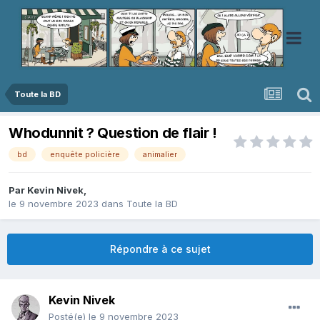
Toute la BD
Whodunnit ? Question de flair !
bd
enquête policière
animalier
Par
Kevin Nivek
,
le 9 novembre 2023
dans
Toute la BD
Répondre à ce sujet
Kevin Nivek
Posté(e)
le 9 novembre 2023