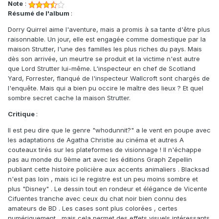
Note
:
Résumé de l'album
:
Dorry Quirrel aime l'aventure, mais a promis à sa tante d'être plus
raisonnable. Un jour, elle est engagée comme domestique par la
maison Strutter, l'une des familles les plus riches du pays. Mais
dès son arrivée, un meurtre se produit et la victime n'est autre
que Lord Strutter lui-même. L'inspecteur en chef de Scotland
Yard, Forrester, flanqué de l'inspecteur Wallcroft sont chargés de
l'enquête. Mais qui a bien pu occire le maître des lieux ? Et quel
sombre secret cache la maison Strutter.
Critique
:
Il est peu dire que le genre "whodunnit?" a le vent en poupe avec
les adaptations de Agatha Christie au cinéma et autres A
couteaux tirés sur les plateformes de visionnage ! Il n'échappe
pas au monde du 9ème art avec les éditions Graph Zepellin
publiant cette histoire policière aux accents animaliers . Blacksad
n'est pas loin , mais ici le registre est un peu moins sombre et
plus "Disney" . Le dessin tout en rondeur et élégance de Vicente
Cifuentes tranche avec ceux du chat noir bien connu des
amateurs de BD . Les cases sont plus colorées , certes
numériquement , mais cela permet des effets visuels intéressants