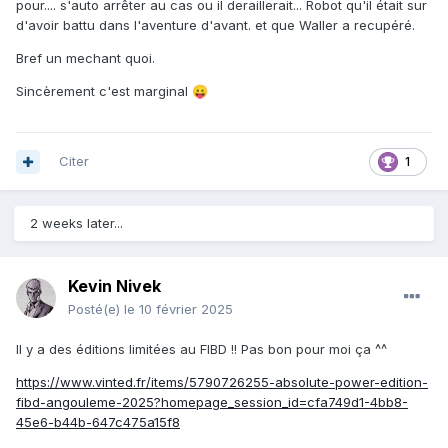
pour.... s'auto arrêter au cas ou il deraillerait... Robot qu'il était sur
d'avoir battu dans l'aventure d'avant. et que Waller a recupéré.
Bref un mechant quoi.
Sincèrement c'est marginal
😛
Citer
1
2 weeks later...
Kevin Nivek
Posté(e)
le 10 février 2025
Il y a des éditions limitées au FIBD !! Pas bon pour moi ça ^^
https://www.vinted.fr/items/5790726255-absolute-power-edition-
fibd-angouleme-2025?homepage_session_id=cfa749d1-4bb8-
45e6-b44b-647c475a15f8