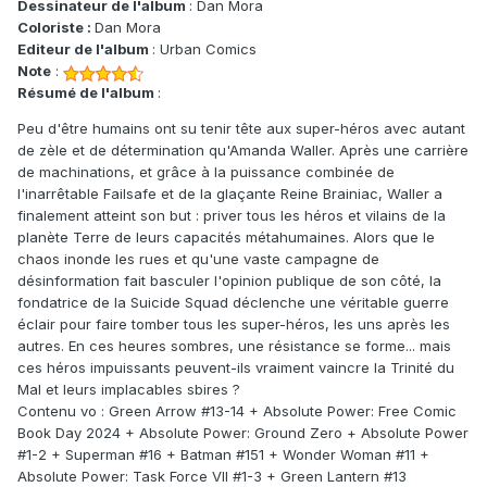
Dessinateur de l'album
: Dan Mora
Coloriste :
Dan Mora
Editeur de l'album
: Urban Comics
Note
:
Résumé de l'album
:
Peu d'être humains ont su tenir tête aux super-héros avec autant
de zèle et de détermination qu'Amanda Waller. Après une carrière
de machinations, et grâce à la puissance combinée de
l'inarrêtable Failsafe et de la glaçante Reine Brainiac, Waller a
finalement atteint son but : priver tous les héros et vilains de la
planète Terre de leurs capacités métahumaines. Alors que le
chaos inonde les rues et qu'une vaste campagne de
désinformation fait basculer l'opinion publique de son côté, la
fondatrice de la Suicide Squad déclenche une véritable guerre
éclair pour faire tomber tous les super-héros, les uns après les
autres. En ces heures sombres, une résistance se forme... mais
ces héros impuissants peuvent-ils vraiment vaincre la Trinité du
Mal et leurs implacables sbires ?
Contenu vo : Green Arrow #13-14 + Absolute Power: Free Comic
Book Day 2024 + Absolute Power: Ground Zero + Absolute Power
#1-2 + Superman #16 + Batman #151 + Wonder Woman #11 +
Absolute Power: Task Force VII #1-3 + Green Lantern #13