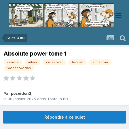
Toute la BD
Absolute power tome 1
comics
urban
crossover
batman
superman
wonderwoman
Par
poseidon2
,
le 30 janvier 2025
dans
Toute la BD
Répondre à ce sujet