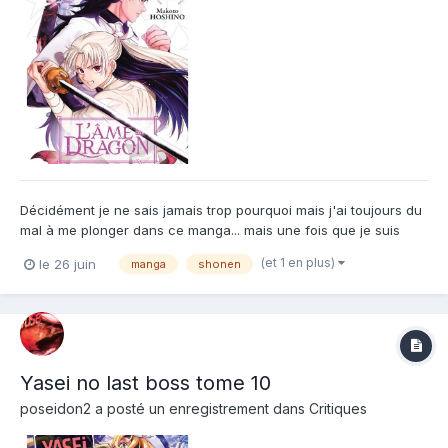
Décidément je ne sais jamais trop pourquoi mais j'ai toujours du
mal à me plonger dans ce manga... mais une fois que je suis
dedans je trouve l'histoire super intéressante et j'en veux plus.
(et 1 en plus)
le 26 juin
manga
shonen
Encore plus dans ce tome qui nous montre des dragons, mais
surtout la haine et la vengeance d'une partie des...
Yasei no last boss tome 10
poseidon2
a posté un enregistrement dans
Critiques