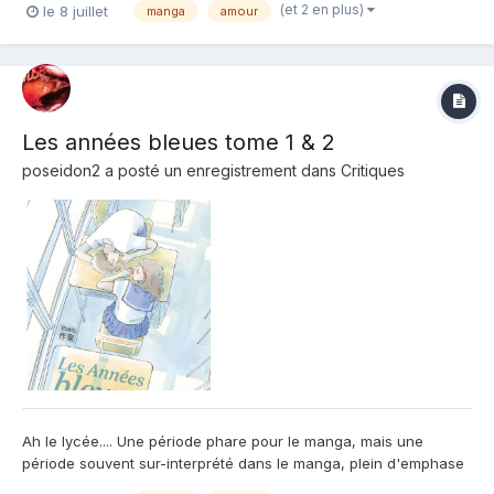
(et 2 en plus)
le 8 juillet
manga
amour
écrire le mot « jeunesse », on utilise deux idéogrammes qui
signifient « printe...
Les années bleues tome 1 & 2
poseidon2
a posté un enregistrement dans
Critiques
Ah le lycée.... Une période phare pour le manga, mais une
période souvent sur-interprété dans le manga, plein d'emphase
et de scènes sur-réaliste. Très loin de la "vraie vie" en fait. Et