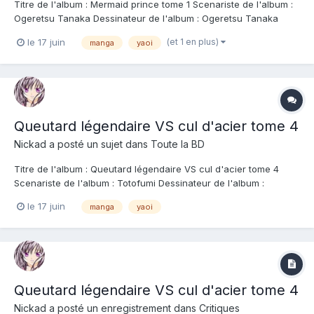
Titre de l'album : Mermaid prince tome 1 Scenariste de l'album :
Ogeretsu Tanaka Dessinateur de l'album : Ogeretsu Tanaka
Coloriste : Editeur de l'album : Taifu Note : Résumé de l'album :
(et 1 en plus)
le 17 juin
manga
yaoi
Masami, étudiant à court d'argent, reçoit la visite d'un groupe
d'hommes louches qui...
Queutard légendaire VS cul d'acier tome 4
Nickad
a posté un sujet dans
Toute la BD
Titre de l'album : Queutard légendaire VS cul d'acier tome 4
Scenariste de l'album : Totofumi Dessinateur de l'album :
Totofumi Coloriste : Editeur de l'album : Taifu Note : Résumé de
le 17 juin
manga
yaoi
l'album : « Je n'aurais jamais pensé être aussi excité par un
homme... Est-ce que c'est...
Queutard légendaire VS cul d'acier tome 4
Nickad
a posté un enregistrement dans
Critiques