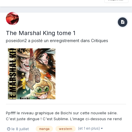
The Marshal King tome 1
poseidon2
a posté un enregistrement dans
Critiques
Ppffff le niveau graphique de Boichi sur cette nouvelle série.
C'est juste dingue ! C'est Sublime. L'image ci-dessous ne rend
pas hommage au contenu du manga. Dites vous que c'est
(et 1 en plus)
le 8 juillet
manga
western
globalement mieux 🙂 Et ca biaise peut-être un peu les avis sur