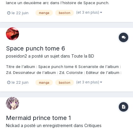
lance un deuxième arc dans l'histoire de Space punch.
Maintenant que nous connaissons tous nos protagonistes, que
(et 3 en plus)
le 22 juin
manga
baston
les pouvoirs sont distribués, mais surtout qu'ils ont chacun
choisi leurs camps, on peut avancer dans le conflit entre les
Da...
Space punch tome 6
poseidon2
a posté un sujet dans
Toute la BD
Titre de l'album : Space punch tome 6 Scenariste de l'album :
Zd. Dessinateur de l'album : Zd. Coloriste : Editeur de l'album :
Ankama Note : Résumé de l'album : Brisée par la mort de Bob,
(et 3 en plus)
le 22 juin
manga
baston
Kim laisse éclater sa rage, scellant son propre destin. Tandis
que Joe fait ses arm...
Mermaid prince tome 1
Nickad
a posté un enregistrement dans
Critiques