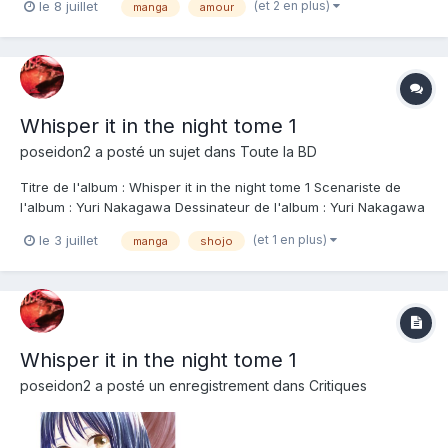
(et 2 en plus)
le 8 juillet
manga
amour
cela fait donc un bien fou de lire cette mini histoire qui raconte,
elle, ce qu'il se passe vraiment dans la...
Whisper it in the night tome 1
poseidon2
a posté un sujet dans
Toute la BD
Titre de l'album : Whisper it in the night tome 1 Scenariste de
l'album : Yuri Nakagawa Dessinateur de l'album : Yuri Nakagawa
Coloriste : Editeur de l'album : Kana Note : Résumé de l'album :
(et 1 en plus)
le 3 juillet
manga
shojo
Miya vient d'entrer en seconde. Elle tombe amoureuse de
Harutaka, touchée par sa...
Whisper it in the night tome 1
poseidon2
a posté un enregistrement dans
Critiques