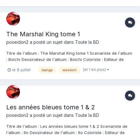
ce premier tome. Ou alors ça dépend du niveau d'imp...
The Marshal King tome 1
poseidon2
a posté un sujet dans
Toute la BD
Titre de l'album : The Marshal King tome 1 Scenariste de l'album
: Boichi Dessinateur de l'album : Boichi Coloriste : Editeur de
l'album : Doki-Doki Note : Résumé de l'album : Le western
(et 1 en plus)
le 8 juillet
manga
western
sublimement revisité par Boichi en mode post-apocalyptique !
Dans une ère de désolati...
Les années bleues tome 1 & 2
poseidon2
a posté un sujet dans
Toute la BD
Titre de l'album : Les années bleues tome 1 & 2 Scenariste de
l'album : Ito Dessinateur de l'album : Ito Coloriste : Editeur de
l'album : Casterman Note : Résumé de l'album : En japonais, pour