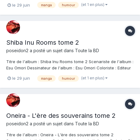
de notre shiba qui avait enfin trouvé quelqu'un avec qui jouer
(et 1 en plus)
le 29 juin
manga
humour
toute la journée. Place donc à de nouvelles scènes de la vie de
tout les jours, avec un shiba plus...
Shiba Inu Rooms tome 2
poseidon2
a posté un sujet dans
Toute la BD
Titre de l'album : Shiba Inu Rooms tome 2 Scenariste de l'album :
Esu Omori Dessinateur de l'album : Esu Omori Coloriste : Editeur
de l'album : Doki-Doki Note : Résumé de l'album : Il suffit parfois
(et 1 en plus)
le 29 juin
manga
humour
d'un fantôme à quatre pattes pour guérir un coeur brisé... Le
manga qui f...
Oneira - L'ère des souverains tome 2
poseidon2
a posté un sujet dans
Toute la BD
Titre de l'album : Oneira - L'ère des souverains tome 2