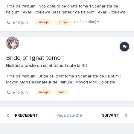
Titre de l'album : Nos coeurs de chats tome 1 Scenariste de
l'album : Akari Otokawa Dessinateur de l'album : Akari Otokawa
Coloriste : Editeur de l'album : Doki-Doki Note : Résumé de
(et 1 en plus)
le 16 juin
manga
shojo
l'album : Après le travail, ils se retrouvent... et se découvrent
auprès des chats. Kitao...
Bride of Ignat tome 1
Nickad
a posté un sujet dans
Toute la BD
Titre de l'album : Bride of Ignat tome 1 Scenariste de l'album :
Moyori Mori Dessinateur de l'album : Moyori Mori Coloriste :
Editeur de l'album : Taifu Note : Résumé de l'album : Rita, un
le 15 juin
manga
yaoi
garçon solitaire, est choisi pour être offert au dragon de la
montagne. Tout en sac...
PRÉCÉDENT
Page 2 sur 219
SUIVANT