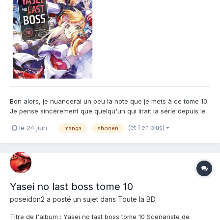
Bon alors, je nuancerai un peu la note que je mets à ce tome 10.
Je pense sincèrement que quelqu'un qui lirait la série depuis le
début et sans s'arrêter mettrais une note bien meilleure. En effet
(et 1 en plus)
le 24 juin
manga
shonen
l'histoire avance bien et clos le tome précédent. Mais qu'est-ce
que c'est le bazar... On a d...
Yasei no last boss tome 10
poseidon2
a posté un sujet dans
Toute la BD
Titre de l'album : Yasei no last boss tome 10 Scenariste de