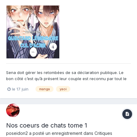
Sena doit gérer les retombées de sa déclaration publique. Le
bon côté c’est qu’à présent leur couple est reconnu par tout le
monde et ses craintes sont apaisées. Le temps passe et il faut à
le 17 juin
manga
yaoi
présent se tourner vers l’avenir, que ce soit du point de vue de
leur couple ou de leur futur métier. Un sujet...
Nos coeurs de chats tome 1
poseidon2
a posté un enregistrement dans
Critiques