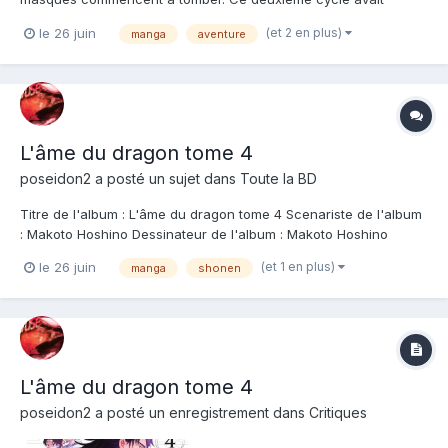
commencé par l'introduction, dans le tome 1, du cercle des
(et 2 en plus)
le 26 juin
manga
aventure
maitres Epeire et un début de définition des pouvoirs politiques
en place. Ce tome poursuit cela avec une confrontation p...
L'âme du dragon tome 4
poseidon2
a posté un sujet dans
Toute la BD
Titre de l'album : L'âme du dragon tome 4 Scenariste de l'album
: Makoto Hoshino Dessinateur de l'album : Makoto Hoshino
Coloriste : Editeur de l'album : Doki-Doki Note : Résumé de
(et 1 en plus)
le 26 juin
manga
shonen
l'album : Comment vivent et meurent les humains dans un
monde dominé par les dragons... Une...
L'âme du dragon tome 4
poseidon2
a posté un enregistrement dans
Critiques