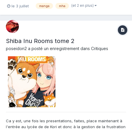
l'album : Vega-Dupuis Note : Résumé de l'album : Superforce,
(et 2 en plus)
le 3 juillet
manga
mha
vol, manipulation du feu... tout le monde naît avec un pouvoir qui
détermine s...
Shiba Inu Rooms tome 2
poseidon2
a posté un enregistrement dans
Critiques
Ca y est, une fois les presentations, faites, place maintenant à
l'entrée au lycée de de Kori et donc à la gestion de la frustration