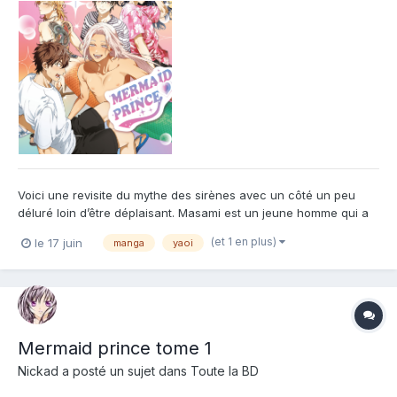
Voici une revisite du mythe des sirènes avec un côté un peu
déluré loin d’être déplaisant. Masami est un jeune homme qui a
besoin d’argent. Heureusement pour lui, son ADN est idéal pour
(et 1 en plus)
le 17 juin
manga
yaoi
aider les sirènes à se reproduire, sirènes qui devant la pénurie
de femelles a vu ses mâles évoluer pour pouv...
Mermaid prince tome 1
Nickad
a posté un sujet dans
Toute la BD