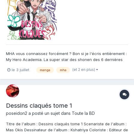
MHA vous connaissez forcément ? Bon si je l'écris entièrement :
My Hero Academia. La super star des shonen des 6 dernières
années ! Et bien Dessins Claqués c'est... une version semi-
(et 2 en plus)
le 3 juillet
manga
mha
parodique, semi-hommage à MHA. On se retrouve aussi dans un
univers ou tous les habitants on des pouvoirs et ou c...
Dessins claqués tome 1
poseidon2
a posté un sujet dans
Toute la BD
Titre de l'album : Dessins claqués tome 1 Scenariste de l'album :
Mas Okis Dessinateur de l'album : Kshatriya Coloriste : Editeur de