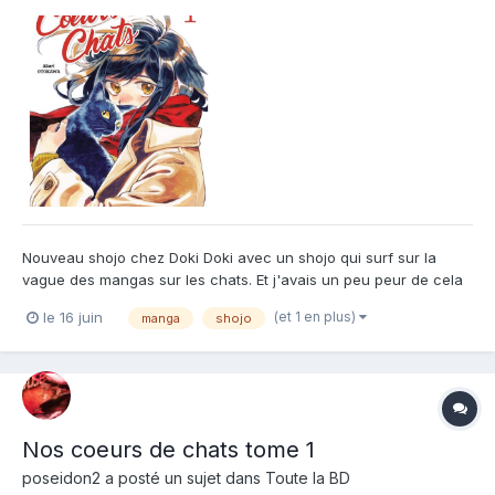
Nouveau shojo chez Doki Doki avec un shojo qui surf sur la
vague des mangas sur les chats. Et j'avais un peu peur de cela
justement. J'avais peur que la mignonne attitude des chats soit
(et 1 en plus)
le 16 juin
manga
shojo
le cœur de l'histoire entre nos deux personnages. Mais en fait
pas vraiment. C'est un contexte mais pas la pi...
Nos coeurs de chats tome 1
poseidon2
a posté un sujet dans
Toute la BD