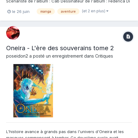
Scenariste de l'album : Cab Dessinateur de l'album : Federica Di
Meo Coloriste : Editeur de l'album : Kana Note : Résumé de
(et 2 en plus)
le 26 juin
manga
aventure
l'album : À Alba, les jeux de pouvoir s'intensifient. Octavian
avance ses pions. Le Salice s...
Oneira - L'ère des souverains tome 2
poseidon2
a posté un enregistrement dans
Critiques
L'histoire avance à grands pas dans l'univers d'Oneira et les
masques commencent à tomber. Ce deuxième cycle avait