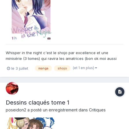
Whisper in the night c'est le shojo par excellence et une
minisérie (3 tomes) qui ravira les amatrices (bon ok moi aussi
j'aime bien mais je pense que les filles sont majoritaires). On
(et 1 en plus)
le 3 juillet
manga
shojo
parle d'ici d'une fille qui n'ose pas déclarer sa flamme et se fait
griller la politesse par une copine. De dé...
Dessins claqués tome 1
poseidon2
a posté un enregistrement dans
Critiques