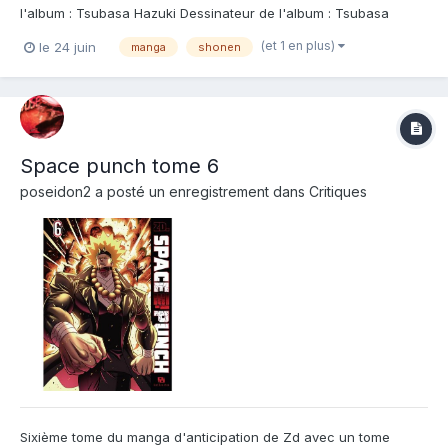
l'album : Tsubasa Hazuki Dessinateur de l'album : Tsubasa
Hazuki Coloriste : Editeur de l'album : Doki-Doki Note : Résumé
(et 1 en plus)
le 24 juin
manga
shonen
de l'album : La despote aux ailes noires est de retour dans la
partie ! Alors que Luphas a...
Space punch tome 6
poseidon2
a posté un enregistrement dans
Critiques
Sixième tome du manga d'anticipation de Zd avec un tome