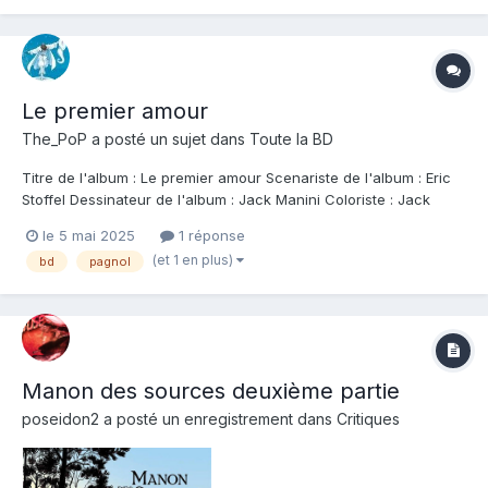
Le premier amour
The_PoP
a posté un sujet dans
Toute la BD
Titre de l'album : Le premier amour Scenariste de l'album : Eric
Stoffel Dessinateur de l'album : Jack Manini Coloriste : Jack
Manini Editeur de l'album : Grand Angle Note : Résumé de
le 5 mai 2025
1 réponse
l'album : Si nous permettons qu'un seul homme ait une seule
(et 1 en plus)
bd
pagnol
femme, l'unité de notre peupl...
Manon des sources deuxième partie
poseidon2
a posté un enregistrement dans
Critiques