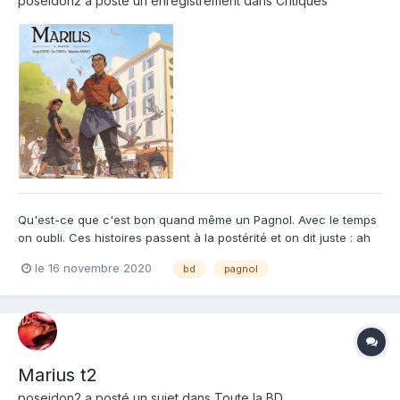
poseidon2
a posté un enregistrement dans
Critiques
Qu'est-ce que c'est bon quand même un Pagnol. Avec le temps
on oubli. Ces histoires passent à la postérité et on dit juste : ah
oui Pagnol j'ai vu le truc dans la garrigue là. Et c'est bien
le 16 novembre 2020
bd
pagnol
dommage et, encore une fois, heureusement que la collection
grand angle nous permet (et aux jeunes nouvea...
Marius t2
poseidon2
a posté un sujet dans
Toute la BD