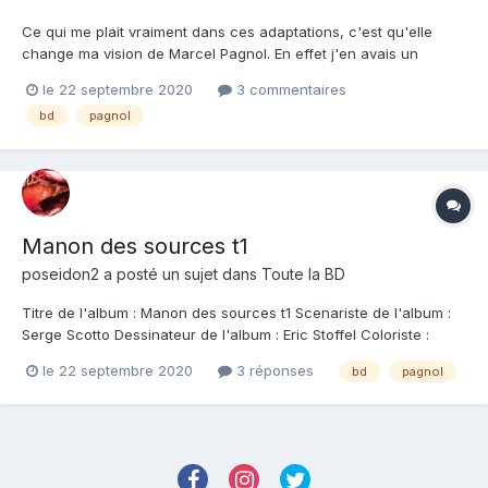
Ce qui me plait vraiment dans ces adaptations, c'est qu'elle
change ma vision de Marcel Pagnol. En effet j'en avais un
souvenir d'enfance d'histoire sentant bon la Provence (bon ok
le 22 septembre 2020
3 commentaires
ça c'est vrai) mais surtout d'histoire juste gentillettes de la vie de
bd
pagnol
tous les jours, sans réel scénario. Alors qu'en...
Manon des sources t1
poseidon2
a posté un sujet dans
Toute la BD
Titre de l'album : Manon des sources t1 Scenariste de l'album :
Serge Scotto Dessinateur de l'album : Eric Stoffel Coloriste :
Christelle Galland Editeur de l'album : Grand Angle Note :
le 22 septembre 2020
3 réponses
bd
pagnol
Résumé de l'album : Grand Angle adapte l'oeuvre de Marcel
Pagnol en BD. Dix ans après...