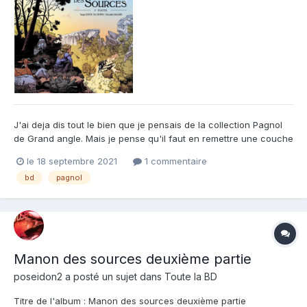
J'ai deja dis tout le bien que je pensais de la collection Pagnol
de Grand angle. Mais je pense qu'il faut en remettre une couche
sur Manon des sources. En effet je fais parti d'une generation
le 18 septembre 2021
1 commentaire
qui a vu manon des sources étant jeune, montré à la télé par
bd
pagnol
leurs parents. Mais ma generation ne montre pa...
Manon des sources deuxième partie
poseidon2
a posté un sujet dans
Toute la BD
Titre de l'album : Manon des sources deuxième partie