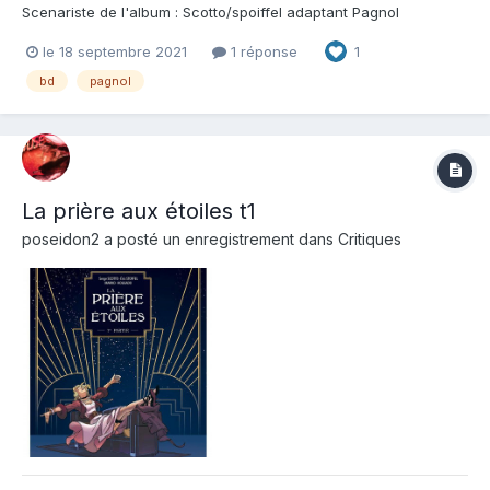
Scenariste de l'album : Scotto/spoiffel adaptant Pagnol
Dessinateur de l'album : Galland Coloriste : Galland Editeur de
le 18 septembre 2021
1 réponse
1
l'album : Grand Angle Note : Résumé de l'album : Papet !... La
source ! La source !... Elle s'est ar...
bd
pagnol
La prière aux étoiles t1
poseidon2
a posté un enregistrement dans
Critiques