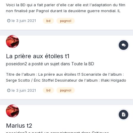
Voici la BD qui a fait parler d'elle car elle est l'adaptation du film
non finalisé par Pagnol durant la deuxième guerre mondial. IL
semblerait que Pagnol ait préféré détruire la bande de son film
le 3 juin 2021
bd
pagnol
plutôt que de le transformer en propagande Nazi avant de
s'enfuir en zone libre. Le morceau de ce...
La prière aux étoiles t1
poseidon2
a posté un sujet dans
Toute la BD
Titre de l'album : La prière aux étoiles t1 Scenariste de l'album :
Serge Scotto / Éric Stoffel Dessinateur de l'album : Iñaki Holgado
Coloriste : Sébastien Bouët Editeur de l'album : Grand Angle Note
le 3 juin 2021
bd
pagnol
: Résumé de l'album : Amante entretenue de Dominique, l’une
des plus gro...
Marius t2