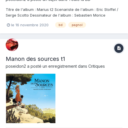
Titre de l'album : Marius t2 Scenariste de l'album : Eric Stoffel /
Serge Scotto Dessinateur de l'album : Sebastien Morice
Coloriste : Sebastien Morice Editeur de l'album : Grand Angle
le 16 novembre 2020
bd
pagnol
Note : Résumé de l'album : La trilogie marseillaise de Pagnol
arrive en BD ! Marius, l...
Manon des sources t1
poseidon2
a posté un enregistrement dans
Critiques