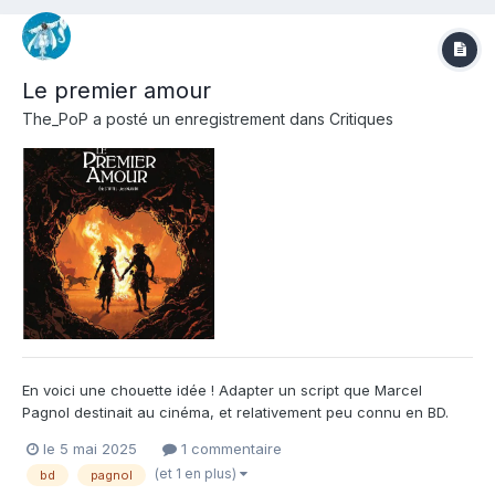
Le premier amour
The_PoP
a posté un enregistrement dans
Critiques
En voici une chouette idée ! Adapter un script que Marcel
Pagnol destinait au cinéma, et relativement peu connu en BD.
Cela nous permet de découvrir une autre facette de ce génie
le 5 mai 2025
1 commentaire
provençal, et une histoire qui effectivement aurait été taillée
(et 1 en plus)
bd
pagnol
pour le cinéma. On passera volontiers sur les multiples i...