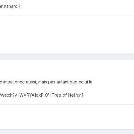
er nanard !
 impatience aussi, mais pas autant que celui là:
/watch?v=WXRYA1dxP_0"]Tree of life[/url]