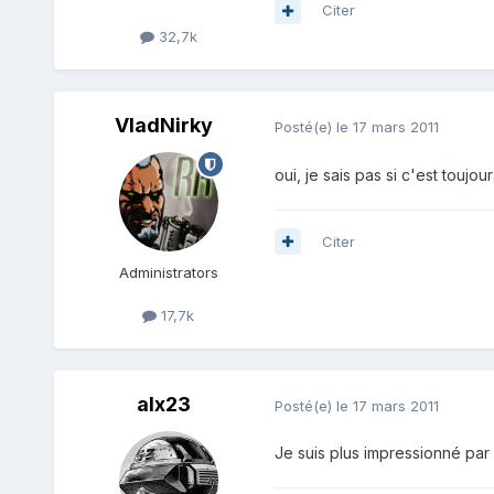
Citer
32,7k
VladNirky
Posté(e)
le 17 mars 2011
oui, je sais pas si c'est toujour
Citer
Administrators
17,7k
alx23
Posté(e)
le 17 mars 2011
Je suis plus impressionné par