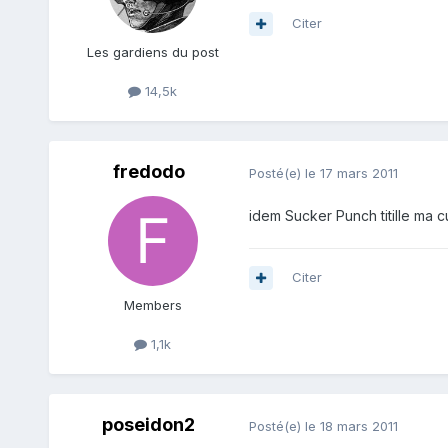
Citer
Les gardiens du post
14,5k
fredodo
Posté(e)
le 17 mars 2011
idem Sucker Punch titille ma c
Citer
Members
1,1k
poseidon2
Posté(e)
le 18 mars 2011