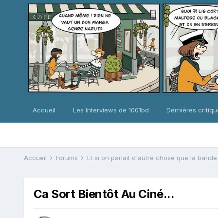
Accueil
Les Interviews de 1001bd
Dernières critiq
Accueil
Forums
Et si on parlait d'autre chose que la band
Ca Sort Bientôt Au Ciné...