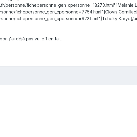
ne.fr/personne/fichepersonne_gen_cpersonne=18273.html"]Mélanie La
personne/fichepersonne_gen_cpersonne=7754.html"]Clovis Cornillac[/
/personne/fichepersonne_gen_cpersonne=922.html"]Tchéky Karyo[/ur
on j'ai déjà pas vu le 1 en fait.