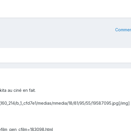
Commenc
kita au ciné en fait.
r/r_160_214/b_1_cfd7e1/medias/nmedia/18/81/95/55/19587095.jpg[/img]
chefilm_gen_cfilm=183098.html