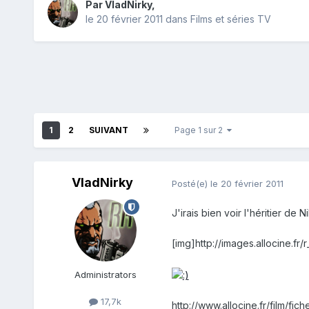
Par
VladNirky
,
le 20 février 2011
dans
Films et séries TV
1
2
SUIVANT
Page 1 sur 2
VladNirky
Posté(e)
le 20 février 2011
J'irais bien voir l'héritier de Ni
[img]http://images.allocine.f
Administrators
17,7k
http://www.allocine.fr/film/fi