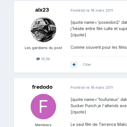
alx23
Posté(e)
le 18 mars 2011
[quote name='poseidon2' dat
j'hésite entre film culte et sup
[/quote]
Comme souvent pour les films
Les gardiens du post
14,5k
Citer
fredodo
Posté(e)
le 18 mars 2011
[quote name='foufurieux' dat
Sucker Punch je l'attends ave
[/quote]
Le seul film de Terrence Malic
Members