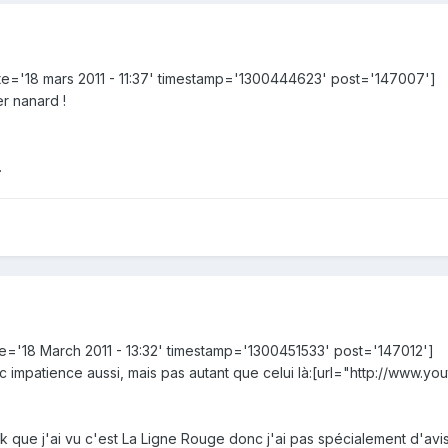
e='18 mars 2011 - 11:37' timestamp='1300444623' post='147007']
er nanard !
.
e='18 March 2011 - 13:32' timestamp='1300451533' post='147012']
c impatience aussi, mais pas autant que celui là:[url="http://www.
k que j'ai vu c'est La Ligne Rouge donc j'ai pas spécialement d'avi