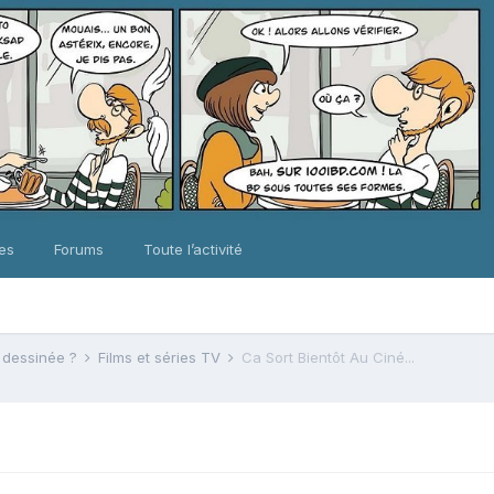
ues
Forums
Toute l’activité
e dessinée ?
Films et séries TV
Ca Sort Bientôt Au Ciné...