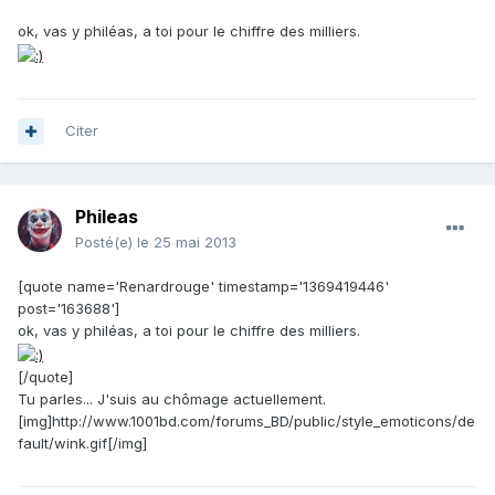
ok, vas y philéas, a toi pour le chiffre des milliers.
Citer
Phileas
Posté(e)
le 25 mai 2013
[quote name='Renardrouge' timestamp='1369419446'
post='163688']
ok, vas y philéas, a toi pour le chiffre des milliers.
[/quote]
Tu parles... J'suis au chômage actuellement.
[img]http://www.1001bd.com/forums_BD/public/style_emoticons/de
fault/wink.gif[/img]