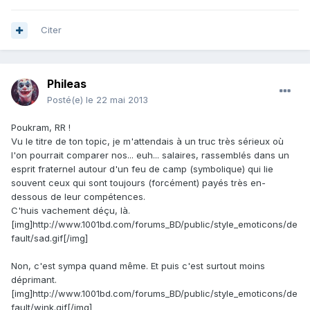
Citer
Phileas
Posté(e)
le 22 mai 2013
Poukram, RR !
Vu le titre de ton topic, je m'attendais à un truc très sérieux où
l'on pourrait comparer nos... euh... salaires, rassemblés dans un
esprit fraternel autour d'un feu de camp (symbolique) qui lie
souvent ceux qui sont toujours (forcément) payés très en-
dessous de leur compétences.
C'huis vachement déçu, là.
[img]http://www.1001bd.com/forums_BD/public/style_emoticons/de
fault/sad.gif[/img]
Non, c'est sympa quand même. Et puis c'est surtout moins
déprimant.
[img]http://www.1001bd.com/forums_BD/public/style_emoticons/de
fault/wink.gif[/img]