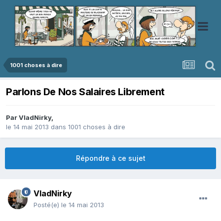
1001 choses à dire
Parlons De Nos Salaires Librement
Par
VladNirky
,
le 14 mai 2013
dans
1001 choses à dire
Répondre à ce sujet
VladNirky
Posté(e)
le 14 mai 2013