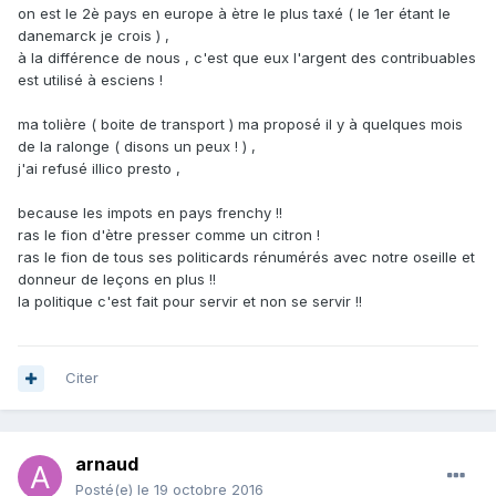
on est le 2è pays en europe à ètre le plus taxé ( le 1er étant le
danemarck je crois ) ,
à la différence de nous , c'est que eux l'argent des contribuables
est utilisé à esciens !
ma tolière ( boite de transport ) ma proposé il y à quelques mois
de la ralonge ( disons un peux ! ) ,
j'ai refusé illico presto ,
because les impots en pays frenchy !!
ras le fion d'ètre presser comme un citron !
ras le fion de tous ses politicards rénumérés avec notre oseille et
donneur de leçons en plus !!
la politique c'est fait pour servir et non se servir !!
Citer
arnaud
Posté(e)
le 19 octobre 2016