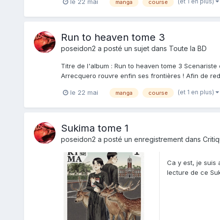
(et 1 en plus)
le 22 mai
manga
course
Run to heaven tome 3
poseidon2
a posté un sujet dans
Toute la BD
Titre de l'album : Run to heaven tome 3 Scenariste 
Arrecquero rouvre enfin ses frontières ! Afin de redor
(et 1 en plus)
le 22 mai
manga
course
Sukima tome 1
poseidon2
a posté un enregistrement dans
Criti
Ca y est, je suis
lecture de ce Suk