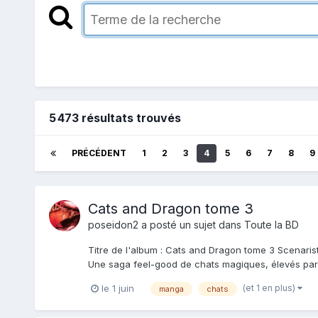
5 473 résultats trouvés
PRÉCÉDENT
1
2
3
4
5
6
7
8
9
Cats and Dragon tome 3
poseidon2
a posté un sujet dans
Toute la BD
Titre de l'album : Cats and Dragon tome 3 Scenariste
Une saga feel-good de chats magiques, élevés par un
(et 1 en plus)
le 1 juin
manga
chats