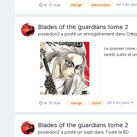
(et 2 en plu
le 31 mai
manga
mercenaire
Blades of the guardians tome 2
poseidon2
a posté un enregistrement dans
Criti
Le premier tome d
tantôt subtil et 
(et 2 en plus)
le 31 mai
manga
chine
Blades of the guardians tome 2
poseidon2
a posté un sujet dans
Toute la BD