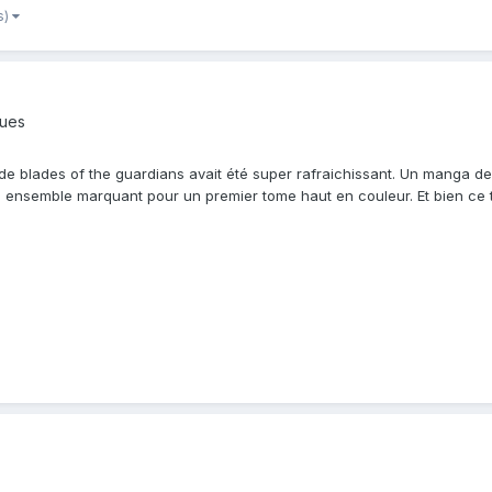
s)
ques
e blades of the guardians avait été super rafraichissant. Un manga de s
un ensemble marquant pour un premier tome haut en couleur. Et bien ce tome