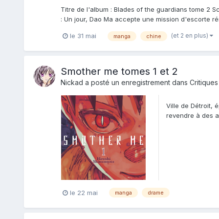
Titre de l'album : Blades of the guardians tome 2 S
: Un jour, Dao Ma accepte une mission d'escorte rém
(et 2 en plus)
le 31 mai
manga
chine
Smother me tomes 1 et 2
Nickad
a posté un enregistrement dans
Critiques
Ville de Détroit
revendre à des am
hors pair. Son...
le 22 mai
manga
drame