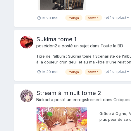
(et 1 en plus)
le 20 mai
manga
taiwan
Sukima tome 1
poseidon2
a posté un sujet dans
Toute la BD
Titre de l'album : Sukima tome 1 Scenariste de l'al
à la douleur d'un deuil et au mal-être d'une relati
(et 1 en plus)
le 20 mai
manga
taiwan
Stream à minuit tome 2
Nickad
a posté un enregistrement dans
Critiques
Grâce à Ogino, Ma
plus peur de se c
n’apportent...