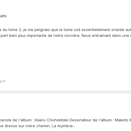
ques
ue du tome 2, je me peignais que le tome soit essentiellement orienté 
part bien plus importante de notre sorcière. Nous entrainant dans une 
s)
riste de l'album : Kaeru Chohokiteki Dessinateur de l'album : Makoto M
se dresse sur notre chemin. La mystérie...